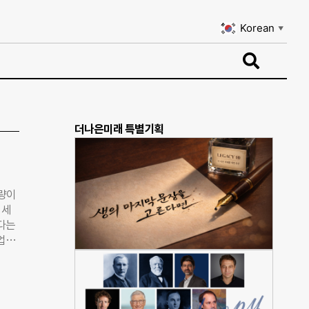
Korean
▼
Korean
▼
더나은미래 특별기획
축량이
 세
하다는
업통
 평균
, 코
디스플
산업