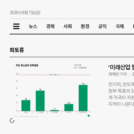
2026년 8월 7일(금)
뉴스
경제
사회
환경
공익
국제
희토류
‘미래산업 필
채예빈 기자
2
전기차, 반도
정부 목표의 
계 각국이 자
지적이 나온다
상자원부(이하
비축량은 57
발트는 180일
레이 등을 만드