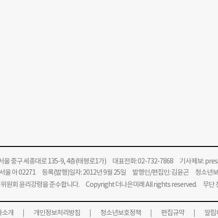
울 중구 세종대로 135-9, 4층(태평로1가) 대표전화: 02-732-7868 기사제보:
pre
울 아 02271 등록(발행)일자: 2012년 9월 25일 발행인/편집인: 김윤곤 청소년
위원회 윤리강령을 준수합니다.
Copyright 더나은미래 All rights reserved. 무
사소개
개인정보처리방침
청소년보호정책
편집규약
알립