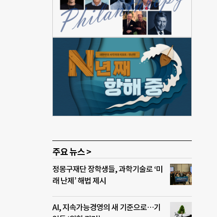
상황
 발표
과 중
리튬
0일분
자원
게르
희소
우리나
보해
주요 뉴스 >
정몽구재단 장학생들, 과학기술로 ‘미
래 난제’ 해법 제시
AI, 지속가능경영의 새 기준으로…기