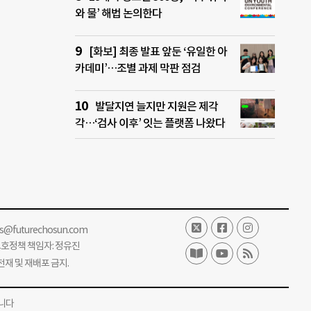
와 물’ 해법 논의한다
[화보] 최종 발표 앞둔 ‘유일한 아
카데미’…조별 과제 막판 점검
발달지연 늘지만 지원은 제각
각…‘검사 이후’ 잇는 플랫폼 나왔다
ss@futurechosun.com
보호정책 책임자: 정유진
단 전재 및 재배포 금지.
니다