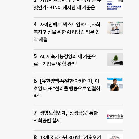
기업자원봉사의 ‘진짜 성과’는 무
엇인가…UN이 제시한 새 기준은
사이임팩트-넥스트임팩트, 사회
복지 현장을 위한 AI 리빙랩 업무 협
약 체결
AI, 지속가능경영의 새 기준으
로…기업들 ‘위험 관리’
[유한양행-유일한 아카데미] 이
호영 대표 “선의를 행동으로 연결하
라”
생명보험업계, ‘상생금융’ 통한
사회공헌 실시
18개국 청소년 300명, ‘기후위기