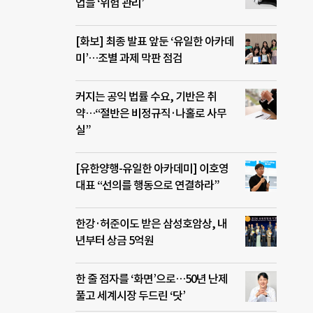
업들 ‘위험 관리’
[화보] 최종 발표 앞둔 ‘유일한 아카데
미’…조별 과제 막판 점검
커지는 공익 법률 수요, 기반은 취
약…“절반은 비정규직·나홀로 사무
실”
[유한양행-유일한 아카데미] 이호영
대표 “선의를 행동으로 연결하라”
한강·허준이도 받은 삼성호암상, 내
년부터 상금 5억원
한 줄 점자를 ‘화면’으로…50년 난제
풀고 세계시장 두드린 ‘닷’