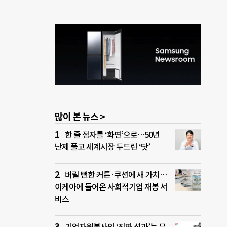
많이 본 뉴스 >
한 줄 점자를 ‘화면’으로…50년
난제 풀고 세계시장 두드린 ‘닷’
버릴 뻔한 커튼·쿠션에 새 가치…
이케아에 들어온 사회적기업 재봉 서
비스