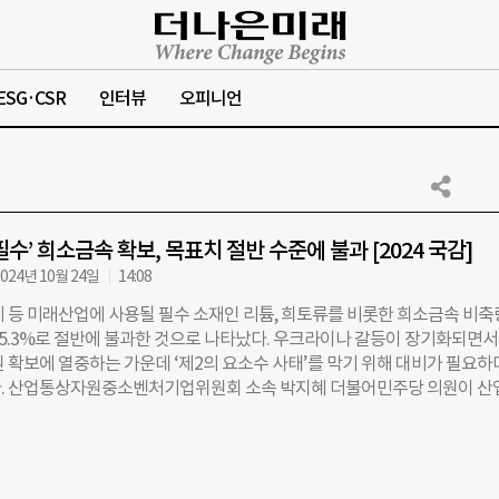
ESG·CSR
인터뷰
오피니언
수’ 희소금속 확보, 목표치 절반 수준에 불과 [2024 국감]
024년 10월 24일
14:08
체 등 미래산업에 사용될 필수 소재인 리튬, 희토류를 비롯한 희소금속 비
55.3%로 절반에 불과한 것으로 나타났다. 우크라이나 갈등이 장기화되면서
원 확보에 열중하는 가운데 ‘제2의 요소수 사태’를 막기 위해 대비가 필요
. 산업통상자원중소벤처기업위원회 소속 박지혜 더불어민주당 의원이 산
 산업부)로부터 제출받은 자료에 따르면 올해 8월 기준, 희소금속 13종의
.5일분으로 집계됐다. 희소금속에 대한 정부의 비축목표는 100일분(중희토류
분)이다. 희소금속 13종에는 한국의 주력 수출 품목인 반도체, 이차전지, 
는 데 필요한 갈륨, 리튬, 마그네슘, 희토류 등이 포함된다. 1일분은 국내 