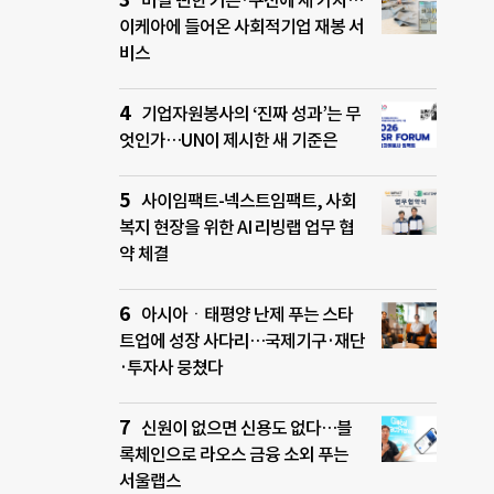
버릴 뻔한 커튼·쿠션에 새 가치…
이케아에 들어온 사회적기업 재봉 서
비스
기업자원봉사의 ‘진짜 성과’는 무
엇인가…UN이 제시한 새 기준은
사이임팩트-넥스트임팩트, 사회
복지 현장을 위한 AI 리빙랩 업무 협
약 체결
아시아ㆍ태평양 난제 푸는 스타
트업에 성장 사다리…국제기구·재단
·투자사 뭉쳤다
신원이 없으면 신용도 없다…블
록체인으로 라오스 금융 소외 푸는
서울랩스