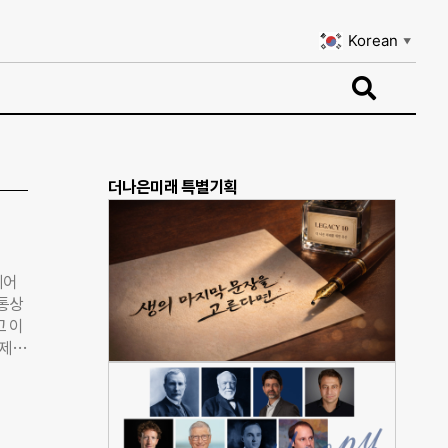
Korean
▼
Korean
▼
더나은미래 특별기획
체어
업통상
고 이
 제품
 그네
 안
 설치
 주