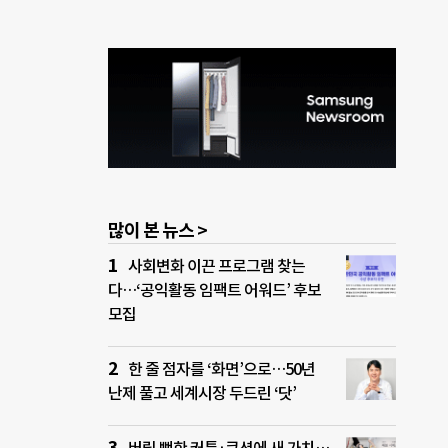
많이 본 뉴스 >
사회변화 이끈 프로그램 찾는
다…‘공익활동 임팩트 어워드’ 후보
모집
한 줄 점자를 ‘화면’으로…50년
난제 풀고 세계시장 두드린 ‘닷’