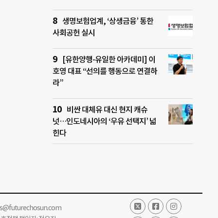
생명보험업계, ‘상생금융’ 통한
사회공헌 실시
[유한양행-유일한 아카데미] 이
호영 대표 “선의를 행동으로 연결하
라”
비싼 대체유 대신 현지 캐슈
넛…인도네시아의 ‘우유 선택지’ 넓
힌다
ss@futurechosun.com