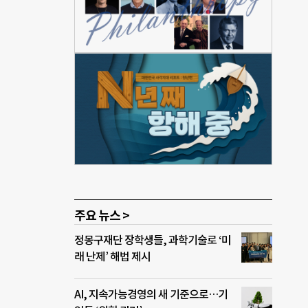
지할
휠체
시행
에 설
함께
 “장
을 촉
 일반
주요 뉴스 >
정몽구재단 장학생들, 과학기술로 ‘미
래 난제’ 해법 제시
AI, 지속가능경영의 새 기준으로…기