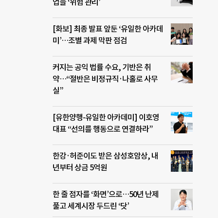
업들 ‘위험 관리’
[화보] 최종 발표 앞둔 ‘유일한 아카데
미’…조별 과제 막판 점검
커지는 공익 법률 수요, 기반은 취
약…“절반은 비정규직·나홀로 사무
실”
[유한양행-유일한 아카데미] 이호영
대표 “선의를 행동으로 연결하라”
한강·허준이도 받은 삼성호암상, 내
년부터 상금 5억원
한 줄 점자를 ‘화면’으로…50년 난제
풀고 세계시장 두드린 ‘닷’