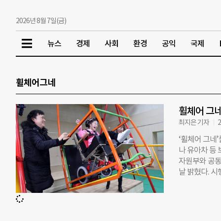
2026년 8월 7일(금)
뉴스
경제
사회
환경
공익
국제
휠체어그네
휠체어 그네
최지은 기자
2
‘휠체어 그네
나 유아차 등
자원부와 공동
날 밝혔다. 
의 안전기준’으
는 성악가 조
전 보장을 위
와 유지관리에