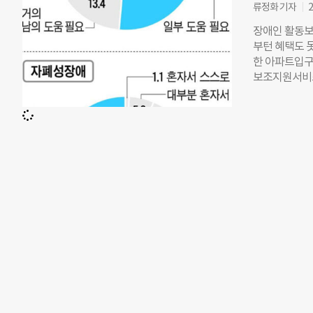
서비스공단’을
류정화 기자
2
비스로 재편한
장애인 활동보
공약 내용을 
부턴 혜택도 못
인 정부 국정 
한 아파트입구에
2018년 5
보조지원서비스
변경해 설립하
상생활과 사
적으로 서비스
하는 서비스를
오해를 불러일
기자가 첫 인
과 학계에서는
던 외할아버지를
했다. 복지부
아버지가 너무
공립 시설과 
동준이의 지능은
명했다. 공은
람들이 아니면
와주지 않으면
빌린다. 학교
이동하는 일은
체어를 넘겨받
까지 가는 동안
준이를 휠체어
교의 중학교 2