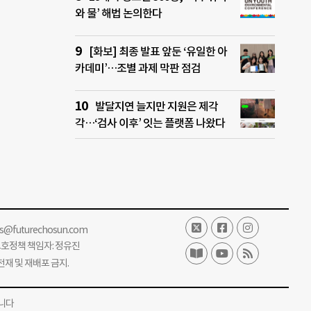
와 물’ 해법 논의한다
[화보] 최종 발표 앞둔 ‘유일한 아
카데미’…조별 과제 막판 점검
발달지연 늘지만 지원은 제각
각…‘검사 이후’ 잇는 플랫폼 나왔다
ss@futurechosun.com
보호정책 책임자: 정유진
단 전재 및 재배포 금지.
니다