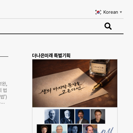
Korean
▼
Korean
▼
더나은미래 특별기획
보완,
회 법
법’)
간병
이겠
 유
다.
‘사회