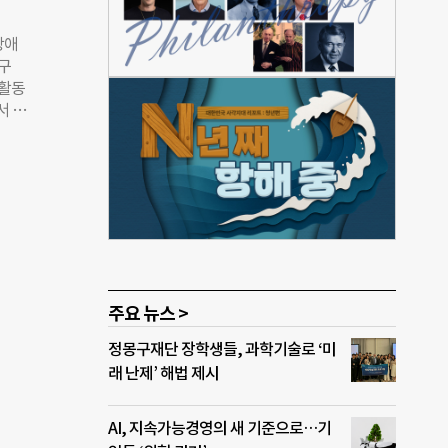
 서
원회는
장애
문재
작구
했다.
‘활동
으로
서 일
독점
지원
우
도다.
현장
다녀오
 표
외할
 국
어난
 설
낸 사
 도
 손을
곳까지
주요 뉴스 >
 휠
정몽구재단 장학생들, 과학기술로 ‘미
는 곳
래 난제’ 해법 제시
 동
진학
AI, 지속가능경영의 새 기준으로…기