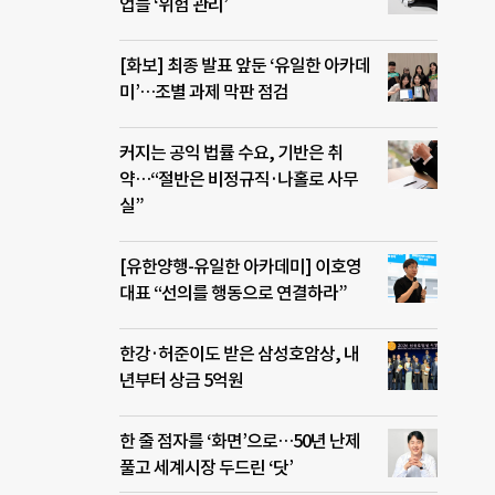
업들 ‘위험 관리’
[화보] 최종 발표 앞둔 ‘유일한 아카데
미’…조별 과제 막판 점검
커지는 공익 법률 수요, 기반은 취
약…“절반은 비정규직·나홀로 사무
실”
[유한양행-유일한 아카데미] 이호영
대표 “선의를 행동으로 연결하라”
한강·허준이도 받은 삼성호암상, 내
년부터 상금 5억원
한 줄 점자를 ‘화면’으로…50년 난제
풀고 세계시장 두드린 ‘닷’