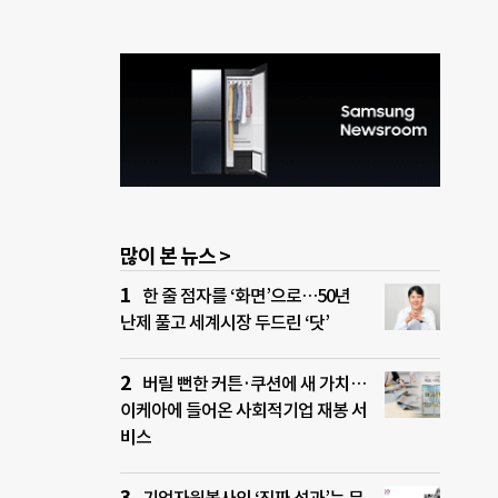
많이 본 뉴스 >
한 줄 점자를 ‘화면’으로…50년
난제 풀고 세계시장 두드린 ‘닷’
버릴 뻔한 커튼·쿠션에 새 가치…
이케아에 들어온 사회적기업 재봉 서
비스