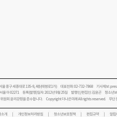
울 중구 세종대로 135-9, 4층(태평로1가) 대표전화: 02-732-7868 기사제보:
pre
울 아 02271 등록(발행)일자: 2012년 9월 25일 발행인/편집인: 김윤곤 청소년
위원회 윤리강령을 준수합니다.
Copyright 더나은미래 All rights reserved. 무
사소개
개인정보처리방침
청소년보호정책
편집규약
알립