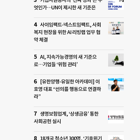
기업자원봉사의 ‘진짜 성과’는 무
엇인가…UN이 제시한 새 기준은
사이임팩트-넥스트임팩트, 사회
복지 현장을 위한 AI 리빙랩 업무 협
약 체결
AI, 지속가능경영의 새 기준으
로…기업들 ‘위험 관리’
[유한양행-유일한 아카데미] 이
호영 대표 “선의를 행동으로 연결하
라”
생명보험업계, ‘상생금융’ 통한
사회공헌 실시
18개국 청소년 300명, ‘기후위기