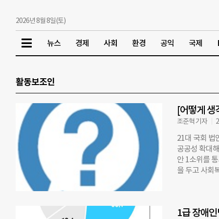
2026년 8월 8일(토)
뉴스
경제
사회
환경
공익
국제
활동보조인
[어떻게 생
조준혁 기자
2
21대 국회 
공공성 확대해
안 1소위를 통
을 두고 사회
등 사회복지 
다는 취지로 
명무실해졌다는
1급 장애인
지난 19대 