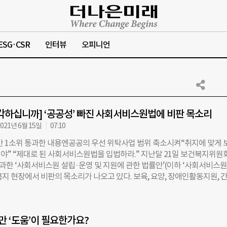
ESG·CSR
인터뷰
오피니언
각하십니까] ‘공공성’ 빠진 사회서비스원법에 비판 목소리
021년 6월 15일
07:10
법안 1소위 통과한 내용엔공공의 우선 위탁사업 범위 축소시켜“취지에 맞게 
야” “제대로 된 사회서비스원법을 입법하라.” 지난달 21일 보건복지위원
과한 ‘사회서비스원 설립·운영 및 지원에 관한 법률안’(이하 ‘사회서비스원
복지 현장에서 비판의 목소리가 나오고 있다. 보육, 요양, 장애인활동지원, 
서비스의 공공성을 강화해 종사자들의 처우를 개선하고 서비스의 질을 높
마련된 사회서비스원법이 대폭 변경되고 축소된 상태로 소위를 통과하면서
 비판이다. 사회서비스원 설립은 문재인 대통령의 대선 공약 가운데 하나
만 ‘도움’이 필요한가요?
대선 당시 문재인 대통령은 사회서비스의 공공성을 확보하기 위해 자체별로 