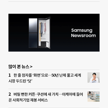
많이 본 뉴스 >
한 줄 점자를 ‘화면’으로…50년 난제 풀고 세계
시장 두드린 ‘닷’
버릴 뻔한 커튼·쿠션에 새 가치…이케아에 들어
온 사회적기업 재봉 서비스