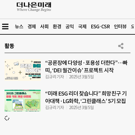
뉴스
경제
사회
환경
공익
국제
ESG·CSR
인터뷰
오
활동
“공론장에 다양성·포용성 더한다”…빠
띠, ‘DEI 월간이슈’ 프로젝트 시작
김규리 기자
2025년 3월 5일
“미래 ESG 리더 찾습니다” 희망친구 기
아대책·LG화학, ‘그린클래스’ 5기 모집
김규리 기자
2025년 3월 5일