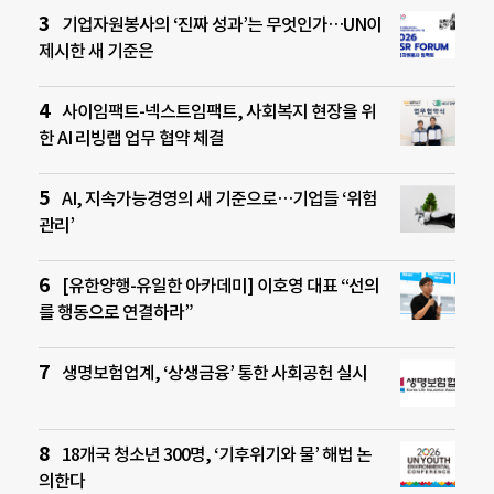
기업자원봉사의 ‘진짜 성과’는 무엇인가…UN이
제시한 새 기준은
사이임팩트-넥스트임팩트, 사회복지 현장을 위
한 AI 리빙랩 업무 협약 체결
AI, 지속가능경영의 새 기준으로…기업들 ‘위험
관리’
[유한양행-유일한 아카데미] 이호영 대표 “선의
를 행동으로 연결하라”
생명보험업계, ‘상생금융’ 통한 사회공헌 실시
18개국 청소년 300명, ‘기후위기와 물’ 해법 논
의한다