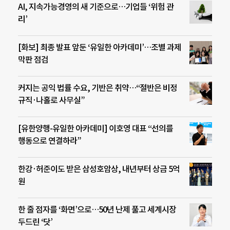
AI, 지속가능경영의 새 기준으로…기업들 ‘위험 관
리’
[화보] 최종 발표 앞둔 ‘유일한 아카데미’…조별 과제
막판 점검
커지는 공익 법률 수요, 기반은 취약…“절반은 비정
규직·나홀로 사무실”
[유한양행-유일한 아카데미] 이호영 대표 “선의를
행동으로 연결하라”
한강·허준이도 받은 삼성호암상, 내년부터 상금 5억
원
한 줄 점자를 ‘화면’으로…50년 난제 풀고 세계시장
두드린 ‘닷’