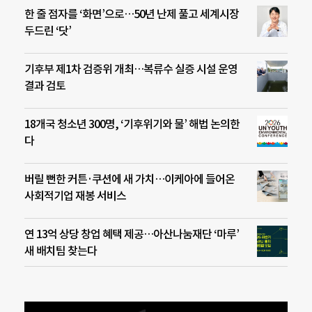
한 줄 점자를 ‘화면’으로…50년 난제 풀고 세계시장
두드린 ‘닷’
기후부 제1차 검증위 개최…복류수 실증 시설 운영
결과 검토
18개국 청소년 300명, ‘기후위기와 물’ 해법 논의한
다
버릴 뻔한 커튼·쿠션에 새 가치…이케아에 들어온
사회적기업 재봉 서비스
연 13억 상당 창업 혜택 제공…아산나눔재단 ‘마루’
새 배치팀 찾는다