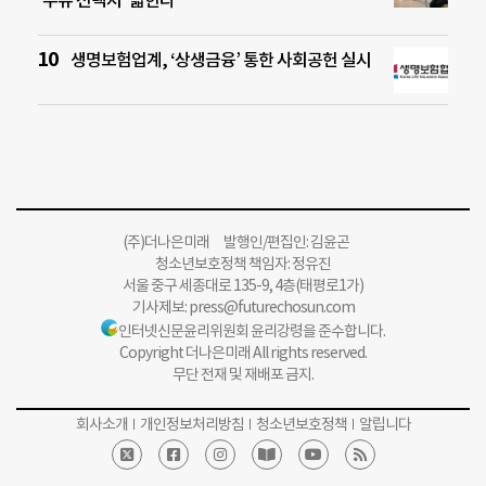
‘우유 선택지’ 넓힌다
생명보험업계, ‘상생금융’ 통한 사회공헌 실시
(주)더나은미래 발행인/편집인: 김윤곤
청소년보호정책 책임자: 정유진
서울 중구 세종대로 135-9, 4층(태평로1가)
기사제보:
press@futurechosun.com
인터넷신문윤리위원회 윤리강령을 준수합니다.
Copyright 더나은미래 All rights reserved.
무단 전재 및 재배포 금지.
회사소개
개인정보처리방침
청소년보호정책
알립니다