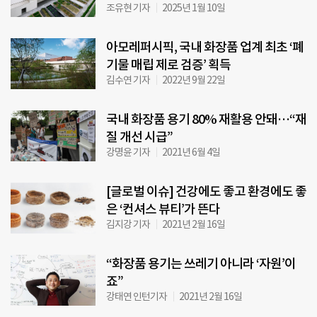
조유현 기자
2025년 1월 10일
아모레퍼시픽, 국내 화장품 업계 최초 ‘폐
기물 매립 제로 검증’ 획득
김수연 기자
2022년 9월 22일
국내 화장품 용기 80% 재활용 안돼…“재
질 개선 시급”
강명윤 기자
2021년 6월 4일
[글로벌 이슈] 건강에도 좋고 환경에도 좋
은 ‘컨셔스 뷰티’가 뜬다
김지강 기자
2021년 2월 16일
“화장품 용기는 쓰레기 아니라 ‘자원’이
죠”
강태연 인턴기자
2021년 2월 16일