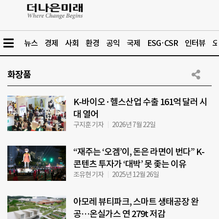
뉴스
경제
사회
환경
공익
국제
ESG·CSR
인터뷰
오
화장품
K-바이오·헬스산업 수출 161억 달러 시
대 열어
구지훈 기자
2026년 7월 22일
“재주는 ‘오겜’이, 돈은 라면이 번다” K-
콘텐츠 투자가 ‘대박’ 못 좇는 이유
조유현 기자
2025년 12월 26일
아모레 뷰티파크, 스마트 생태공장 완
공…온실가스 연 279t 저감