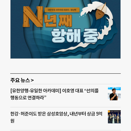
주요 뉴스 >
[유한양행-유일한 아카데미] 이호영 대표 “선의를
행동으로 연결하라”
한강·허준이도 받은 삼성호암상, 내년부터 상금 5억
원