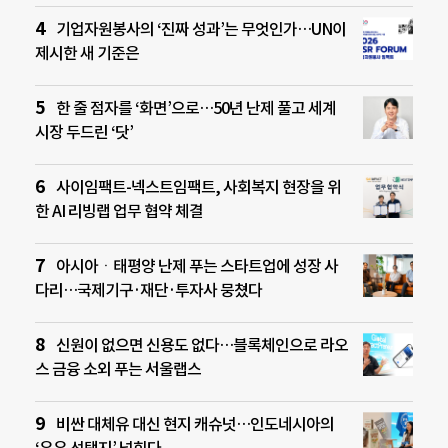
기업자원봉사의 ‘진짜 성과’는 무엇인가…UN이
제시한 새 기준은
한 줄 점자를 ‘화면’으로…50년 난제 풀고 세계
시장 두드린 ‘닷’
사이임팩트-넥스트임팩트, 사회복지 현장을 위
한 AI 리빙랩 업무 협약 체결
아시아ㆍ태평양 난제 푸는 스타트업에 성장 사
다리…국제기구·재단·투자사 뭉쳤다
신원이 없으면 신용도 없다…블록체인으로 라오
스 금융 소외 푸는 서울랩스
비싼 대체유 대신 현지 캐슈넛…인도네시아의