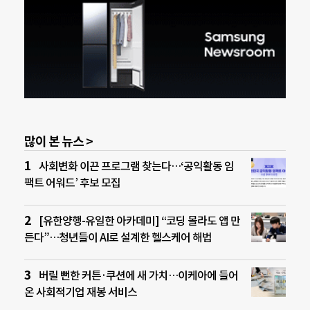
많이 본 뉴스 >
사회변화 이끈 프로그램 찾는다…‘공익활동 임
팩트 어워드’ 후보 모집
[유한양행-유일한 아카데미] “코딩 몰라도 앱 만
든다”…청년들이 AI로 설계한 헬스케어 해법
버릴 뻔한 커튼·쿠션에 새 가치…이케아에 들어
온 사회적기업 재봉 서비스