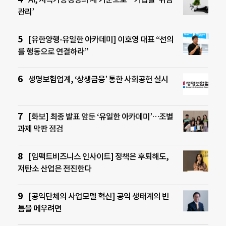
관리’
[유한양행-유일한 아카데미] 이호영 대표 “선의
를 행동으로 연결하라”
생명보험업계, ‘상생금융’ 통한 사회공헌 실시
[화보] 최종 발표 앞둔 ‘유일한 아카데미’…조별
과제 막판 점검
[임팩트비즈니스 인사이트] 정책은 후퇴해도,
저탄소 산업은 전진한다
[공익단체의 사업모델 혁신] 공익 생태계의 빈
틈을 메우려면