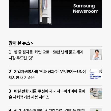
많이 본 뉴스 >
한 줄 점자를 ‘화면’으로…50년 난제 풀고 세계
시장 두드린 ‘닷’
기업자원봉사의 ‘진짜 성과’는 무엇인가…UN이
제시한 새 기준은
버릴 뻔한 커튼·쿠션에 새 가치…이케아에 들어
온 사회적기업 재봉 서비스
AI, 지속가능경영의 새 기준으로…기업들 ‘위험