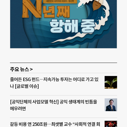
주요 뉴스 >
줄어든 ESG 펀드…지속가능 투자는 어디로 가고 있
나 [글로벌 이슈]
[공익단체의 사업모델 혁신] 공익 생태계의 빈틈을
메우려면
갈등 비용 연 250조원…최샛별 교수 “사회적 연결 회