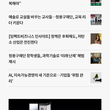
복해야”
예술로 교실을 바꾸는 교사들…정몽구재단, 교육 리
더 키운다
[임팩트비즈니스 인사이트] 정책은 후퇴해도, 저탄
소 산업은 전진한다
정몽구재단 장학생들, 과학기술로 ‘미래 난제’ 해법
제시
AI, 지속가능경영의 새 기준으로…기업들 ‘위험 관
리’