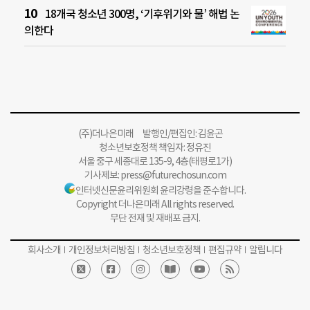
18개국 청소년 300명, ‘기후위기와 물’ 해법 논
의한다
(주)더나은미래 발행인/편집인: 김윤곤
청소년보호정책 책임자: 정유진
서울 중구 세종대로 135-9, 4층(태평로1가)
기사제보:
press@futurechosun.com
인터넷신문윤리위원회 윤리강령을 준수합니다.
Copyright 더나은미래 All rights reserved.
무단 전재 및 재배포 금지.
회사소개
개인정보처리방침
청소년보호정책
편집규약
알립니다