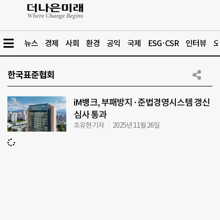
뉴스
경제
사회
환경
공익
국제
ESG·CSR
인터뷰
오
한국표준협회
iM뱅크, 부패방지·준법경영시스템 갱신
심사 통과
조유현 기자
2025년 11월 26일