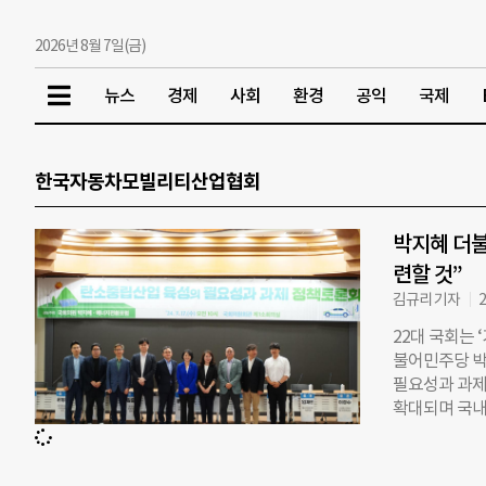
2026년 8월 7일(금)
뉴스
경제
사회
환경
공익
국제
한국자동차모빌리티산업협회
박지혜 더불
련할 것”
김규리 기자
2
22대 국회는 
불어민주당 박
필요성과 과제
확대되며 국내
다. 박지혜 의
감소 우려가 
지난 6월 2