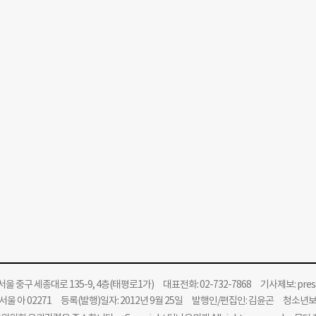
울 중구 세종대로 135-9, 4층(태평로1가) 대표전화: 02-732-7868 기사제보:
pre
울 아 02271 등록(발행)일자: 2012년 9월 25일 발행인/편집인: 김윤곤 청소년