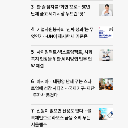
한 줄 점자를 ‘화면’으로…50년
난제 풀고 세계시장 두드린 ‘닷’
기업자원봉사의 ‘진짜 성과’는 무
엇인가…UN이 제시한 새 기준은
사이임팩트-넥스트임팩트, 사회
복지 현장을 위한 AI 리빙랩 업무 협
약 체결
아시아ㆍ태평양 난제 푸는 스타
트업에 성장 사다리…국제기구·재단
·투자사 뭉쳤다
신원이 없으면 신용도 없다…블
록체인으로 라오스 금융 소외 푸는
서울랩스