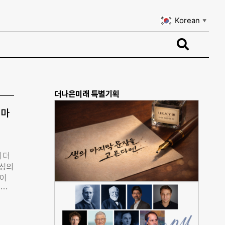
Korean
▼
Korean
▼
더나은미래 특별기획
 마
 더
육성의
책이
련됐
일자리
 통해
산업