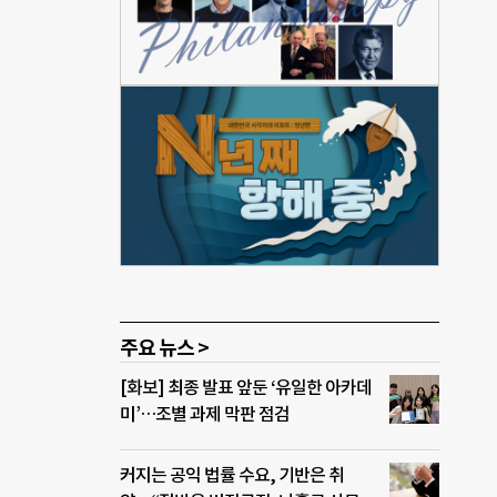
 확보
월
이사
정책
영향에
D 펀
로 움
“탄
산업
유럽
주요 뉴스 >
[화보] 최종 발표 앞둔 ‘유일한 아카데
미’…조별 과제 막판 점검
커지는 공익 법률 수요, 기반은 취