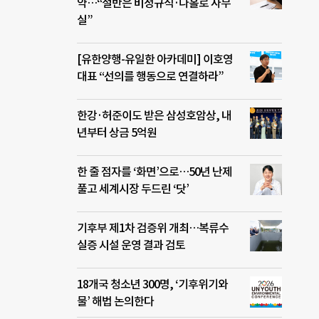
약…“절반은 비정규직·나홀로 사무
실”
[유한양행-유일한 아카데미] 이호영
대표 “선의를 행동으로 연결하라”
한강·허준이도 받은 삼성호암상, 내
년부터 상금 5억원
한 줄 점자를 ‘화면’으로…50년 난제
풀고 세계시장 두드린 ‘닷’
기후부 제1차 검증위 개최…복류수
실증 시설 운영 결과 검토
18개국 청소년 300명, ‘기후위기와
물’ 해법 논의한다