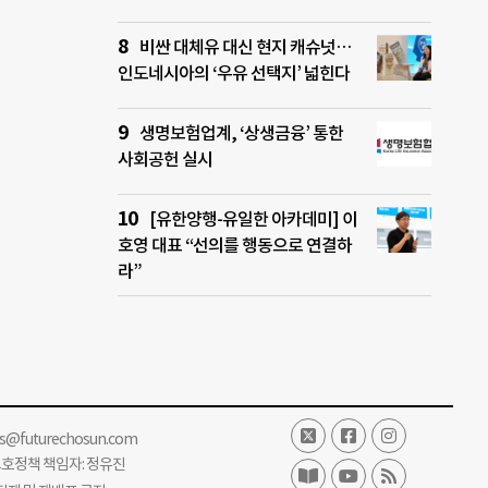
비싼 대체유 대신 현지 캐슈넛…
인도네시아의 ‘우유 선택지’ 넓힌다
생명보험업계, ‘상생금융’ 통한
사회공헌 실시
[유한양행-유일한 아카데미] 이
호영 대표 “선의를 행동으로 연결하
라”
ss@futurechosun.com
보호정책 책임자: 정유진