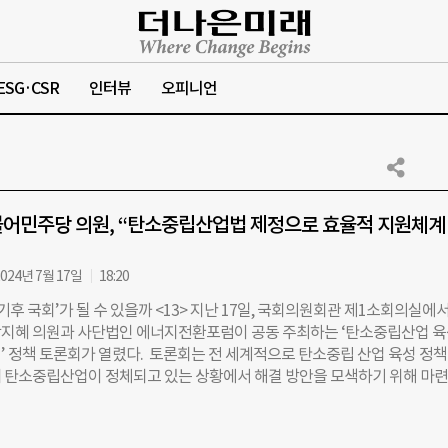
ESG·CSR
인터뷰
오피니언
어민주당 의원, “탄소중립산업법 제정으로 효율적 지원체계
024년 7월 17일
18:20
‘기후 국회’가 될 수 있을까 <13> 지난 17일, 국회의원회관 제1소회의실에서
지혜 의원과 사단법인 에너지전환포럼이 공동 주최하는 ‘탄소중립산업 
’ 정책 토론회가 열렸다. 토론회는 전 세계적으로 탄소중립 산업 육성 정
 탄소중립산업이 정체되고 있는 상황에서 해결 방안을 모색하기 위해 마
원실은 “최근 국내 태양광, 풍력, 전기차 등 탄소중립산업의 국내 투자 및 
커지고 있는 상황”이라고 설명했다. 토론회에 앞서 박지혜 의원은 개회사를
5일 ‘탄소중립산업 육성 및 경쟁력 강화에 관한 특별조치법안(이하 탄소중립