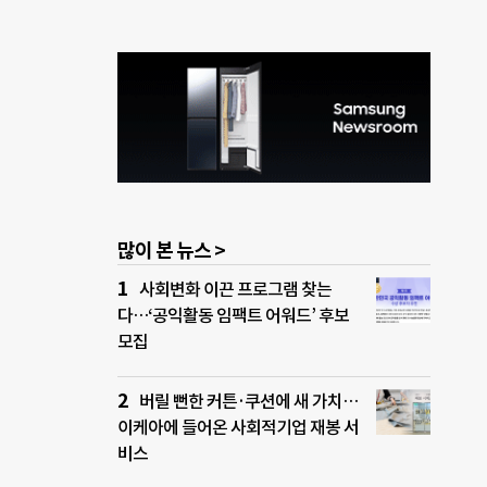
많이 본 뉴스 >
사회변화 이끈 프로그램 찾는
다…‘공익활동 임팩트 어워드’ 후보
모집
버릴 뻔한 커튼·쿠션에 새 가치…
이케아에 들어온 사회적기업 재봉 서
비스