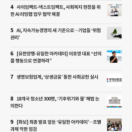
사이임팩트-넥스트임팩트, 사회복지 현장을 위
한 AI 리빙랩 업무 협약 체결
AI, 지속가능경영의 새 기준으로…기업들 ‘위험
관리’
[유한양행-유일한 아카데미] 이호영 대표 “선의
를 행동으로 연결하라”
생명보험업계, ‘상생금융’ 통한 사회공헌 실시
18개국 청소년 300명, ‘기후위기와 물’ 해법 논
의한다
[화보] 최종 발표 앞둔 ‘유일한 아카데미’…조별
과제 막판 점검