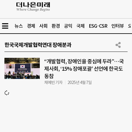
뉴스
경제
사회
환경
공익
국제
ESG·CSR
인터뷰
오
한국국제개발협력연대 장애분과
“개발협력, 장애인을 중심에 두라”…국
제사회, ‘15% 장애포괄’ 선언에 한국도
동참
채예빈 기자
2025년 4월 7일