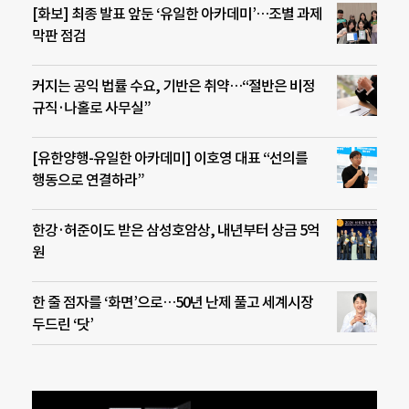
[화보] 최종 발표 앞둔 ‘유일한 아카데미’…조별 과제
막판 점검
커지는 공익 법률 수요, 기반은 취약…“절반은 비정
규직·나홀로 사무실”
[유한양행-유일한 아카데미] 이호영 대표 “선의를
행동으로 연결하라”
한강·허준이도 받은 삼성호암상, 내년부터 상금 5억
원
한 줄 점자를 ‘화면’으로…50년 난제 풀고 세계시장
두드린 ‘닷’