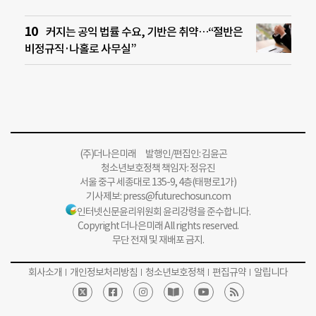
커지는 공익 법률 수요, 기반은 취약…“절반은
비정규직·나홀로 사무실”
(주)더나은미래 발행인/편집인: 김윤곤
청소년보호정책 책임자: 정유진
서울 중구 세종대로 135-9, 4층(태평로1가)
기사제보:
press@futurechosun.com
인터넷신문윤리위원회 윤리강령을 준수합니다.
Copyright 더나은미래 All rights reserved.
무단 전재 및 재배포 금지.
회사소개
개인정보처리방침
청소년보호정책
편집규약
알립니다