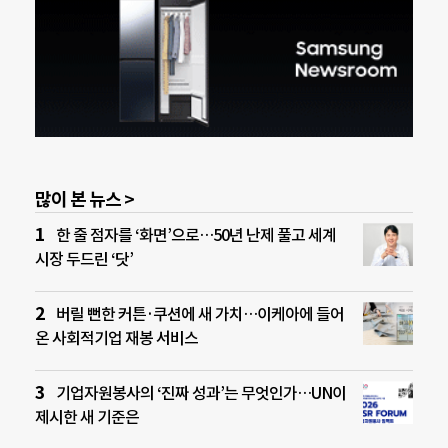
많이 본 뉴스 >
한 줄 점자를 ‘화면’으로…50년 난제 풀고 세계
시장 두드린 ‘닷’
버릴 뻔한 커튼·쿠션에 새 가치…이케아에 들어
온 사회적기업 재봉 서비스
기업자원봉사의 ‘진짜 성과’는 무엇인가…UN이
제시한 새 기준은