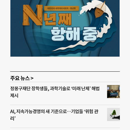
주요 뉴스 >
정몽구재단 장학생들, 과학기술로 ‘미래 난제’ 해법
제시
AI, 지속가능경영의 새 기준으로…기업들 ‘위험 관
리’