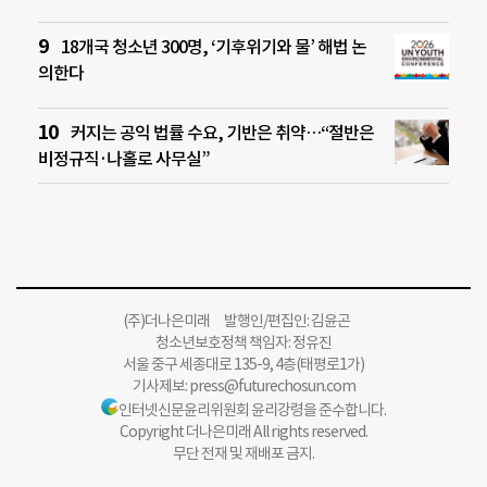
18개국 청소년 300명, ‘기후위기와 물’ 해법 논
의한다
커지는 공익 법률 수요, 기반은 취약…“절반은
비정규직·나홀로 사무실”
(주)더나은미래 발행인/편집인: 김윤곤
청소년보호정책 책임자: 정유진
서울 중구 세종대로 135-9, 4층(태평로1가)
기사제보:
press@futurechosun.com
인터넷신문윤리위원회 윤리강령을 준수합니다.
Copyright 더나은미래 All rights reserved.
무단 전재 및 재배포 금지.