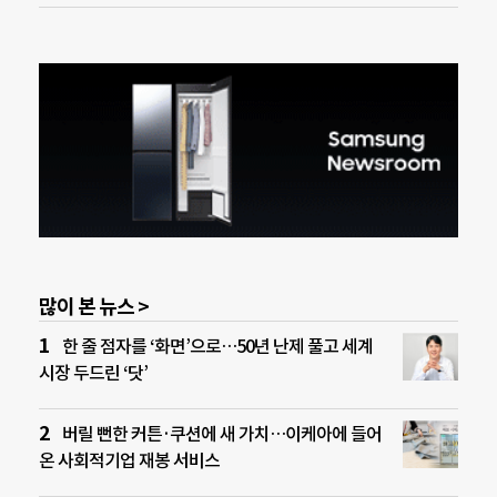
많이 본 뉴스 >
한 줄 점자를 ‘화면’으로…50년 난제 풀고 세계
시장 두드린 ‘닷’
버릴 뻔한 커튼·쿠션에 새 가치…이케아에 들어
온 사회적기업 재봉 서비스