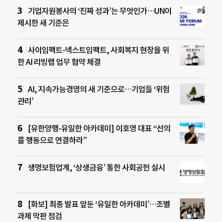
기업자원봉사의 ‘진짜 성과’는 무엇인가…UN이
제시한 새 기준은
사이임팩트-넥스트임팩트, 사회복지 현장을 위
한 AI 리빙랩 업무 협약 체결
AI, 지속가능경영의 새 기준으로…기업들 ‘위험
관리’
[유한양행-유일한 아카데미] 이호영 대표 “선의
를 행동으로 연결하라”
생명보험업계, ‘상생금융’ 통한 사회공헌 실시
[화보] 최종 발표 앞둔 ‘유일한 아카데미’…조별
과제 막판 점검