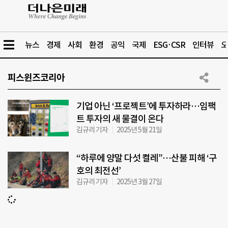
뉴스
경제
사회
환경
공익
국제
ESG·CSR
인터뷰
오
피스윈즈코리아
기업 아닌 ‘프로젝트’에 투자하라…임팩
트 투자의 새 물결이 온다
김규리 기자
2025년 5월 21일
“하루에 양말 다섯 켤레”…산불 피해 ‘구
호의 최전선’
김규리 기자
2025년 3월 27일