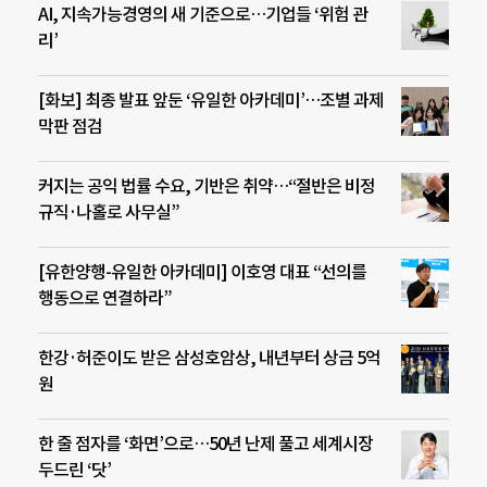
AI, 지속가능경영의 새 기준으로…기업들 ‘위험 관
리’
[화보] 최종 발표 앞둔 ‘유일한 아카데미’…조별 과제
막판 점검
커지는 공익 법률 수요, 기반은 취약…“절반은 비정
규직·나홀로 사무실”
[유한양행-유일한 아카데미] 이호영 대표 “선의를
행동으로 연결하라”
한강·허준이도 받은 삼성호암상, 내년부터 상금 5억
원
한 줄 점자를 ‘화면’으로…50년 난제 풀고 세계시장
두드린 ‘닷’