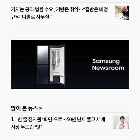
커지는 공익 법률 수요, 기반은 취약…“절반은 비정
규직·나홀로 사무실”
많이 본 뉴스 >
한 줄 점자를 ‘화면’으로…50년 난제 풀고 세계
시장 두드린 ‘닷’