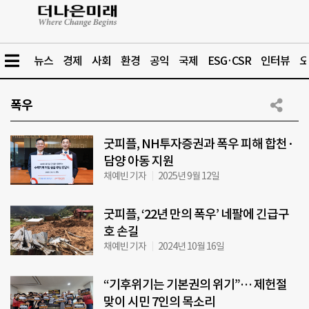
뉴스
경제
사회
환경
공익
국제
ESG·CSR
인터뷰
오
폭우
굿피플, NH투자증권과 폭우 피해 합천·
담양 아동 지원
채예빈 기자
2025년 9월 12일
굿피플, ‘22년 만의 폭우’ 네팔에 긴급구
호 손길
채예빈 기자
2024년 10월 16일
“기후위기는 기본권의 위기”… 제헌절
맞이 시민 7인의 목소리