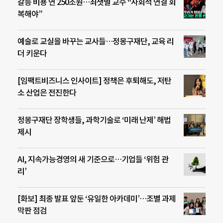
갈등 비용 연 250조원…최샛별 교수 “사회적 연결 회
복해야”
예술로 교실을 바꾸는 교사들…정몽구재단, 교육 리
더 키운다
[임팩트비즈니스 인사이트] 정책은 후퇴해도, 저탄
소 산업은 전진한다
정몽구재단 장학생들, 과학기술로 ‘미래 난제’ 해법
제시
AI, 지속가능경영의 새 기준으로…기업들 ‘위험 관
리’
[화보] 최종 발표 앞둔 ‘유일한 아카데미’…조별 과제
막판 점검