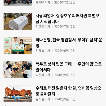
채예빈 기자
2024년 7월 17일
사랑의열매, 집중호우 피해지원 특별모
금 시작합니다
김규리 기자
2024년 7월 17일
하나은행, 전국 영업점서 ‘무더위 쉼터’ 운
영
김강석 기자
2024년 6월 10일
폭우로 상처 입은 구례… ‘주민의 힘’으로
일어서다
박선하 기자
2020년 9월 15일
수해로 터전 잃은지 한 달, 언제쯤 일상으
로 돌아갈지…
김시원 기자
2020년 9월 15일