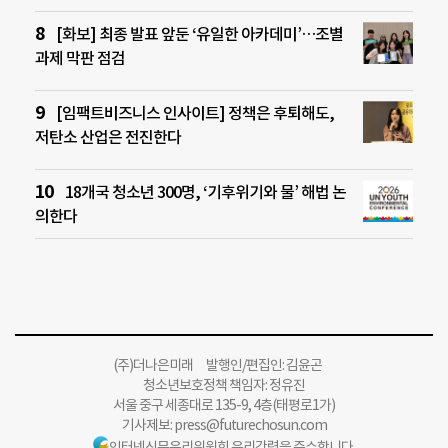
[화보] 최종 발표 앞둔 ‘유일한 아카데미’…조별
과제 막판 점검
[임팩트비즈니스 인사이트] 정책은 후퇴해도,
저탄소 산업은 전진한다
18개국 청소년 300명, ‘기후위기와 물’ 해법 논
의한다
(주)더나은미래 발행인/편집인: 김윤곤
청소년보호정책 책임자: 정유진
서울 중구 세종대로 135-9, 4층(태평로1가)
기사제보:
press@futurechosun.com
인터넷신문윤리위원회 윤리강령을 준수합니다.