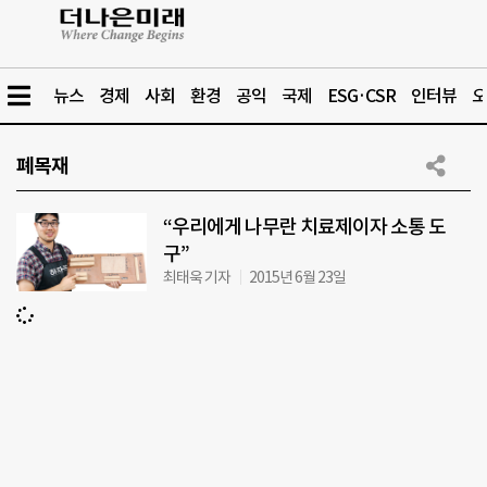
뉴스
경제
사회
환경
공익
국제
ESG·CSR
인터뷰
오
폐목재
“우리에게 나무란 치료제이자 소통 도
구”
최태욱 기자
2015년 6월 23일