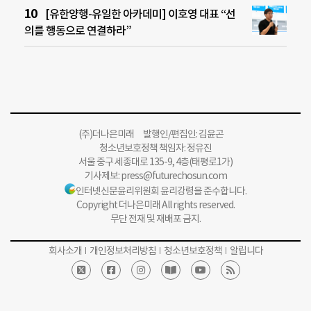
[유한양행-유일한 아카데미] 이호영 대표 “선
의를 행동으로 연결하라”
(주)더나은미래 발행인/편집인: 김윤곤
청소년보호정책 책임자: 정유진
서울 중구 세종대로 135-9, 4층(태평로1가)
기사제보:
press@futurechosun.com
인터넷신문윤리위원회 윤리강령을 준수합니다.
Copyright 더나은미래 All rights reserved.
무단 전재 및 재배포 금지.
회사소개
개인정보처리방침
청소년보호정책
알립니다