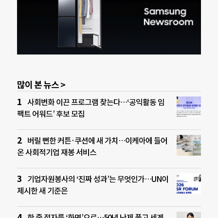
많이 본 뉴스 >
사회변화 이끈 프로그램 찾는다…‘공익활동 임
팩트 어워드’ 후보 모집
버릴 뻔한 커튼·쿠션에 새 가치…이케아에 들어
온 사회적기업 재봉 서비스
기업자원봉사의 ‘진짜 성과’는 무엇인가…UN이
제시한 새 기준은
한 줄 점자를 ‘화면’으로…50년 난제 풀고 세계