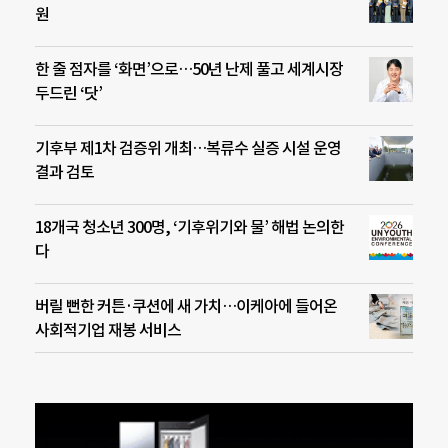
원
한 줄 점자를 ‘화면’으로…50년 난제 풀고 세계시장
두드린 ‘닷’
기후부 제1차 검증위 개최…복류수 실증 시설 운영
결과 검토
18개국 청소년 300명, ‘기후위기와 물’ 해법 논의한
다
버릴 뻔한 커튼·쿠션에 새 가치…이케아에 들어온
사회적기업 재봉 서비스