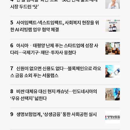
시장 두드린 ‘닷’
사이임팩트-넥스트임팩트, 사회복지 현장을 위
한 AI 리빙랩 업무 협약 체결
아시아ㆍ태평양 난제 푸는 스타트업에 성장 사
다리…국제기구·재단·투자사 뭉쳤다
신원이 없으면 신용도 없다…블록체인으로 라오
스 금융 소외 푸는 서울랩스
비싼 대체유 대신 현지 캐슈넛…인도네시아의
‘우유 선택지’ 넓힌다
생명보험업계, ‘상생금융’ 통한 사회공헌 실시