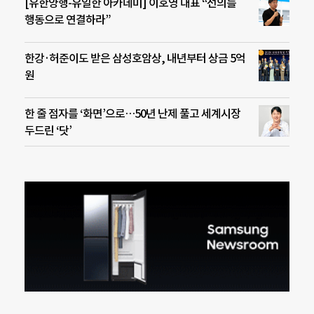
[유한양행-유일한 아카데미] 이호영 대표 “선의를
행동으로 연결하라”
한강·허준이도 받은 삼성호암상, 내년부터 상금 5억
원
한 줄 점자를 ‘화면’으로…50년 난제 풀고 세계시장
두드린 ‘닷’