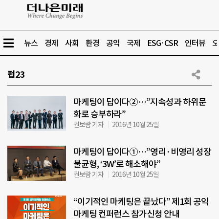
뉴스
경제
사회
환경
공익
국제
ESG·CSR
인터뷰
오
펍23
마케팅이 답이다②…”지속성과 하위문
화로 승부하라”
권보람 기자
2016년 10월 25일
마케팅이 답이다①…”영리·비영리 성장
불균형, ‘3W’로 해소해야”
권보람 기자
2016년 10월 25일
“이기적인 마케팅은 끝났다” 제1회 공익
마케팅 컨퍼런스 참가신청 안내