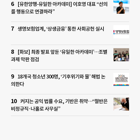
[유한양행-유일한 아카데미] 이호영 대표 “선의
를 행동으로 연결하라”
생명보험업계, ‘상생금융’ 통한 사회공헌 실시
[화보] 최종 발표 앞둔 ‘유일한 아카데미’…조별
과제 막판 점검
18개국 청소년 300명, ‘기후위기와 물’ 해법 논
의한다
커지는 공익 법률 수요, 기반은 취약…“절반은
비정규직·나홀로 사무실”