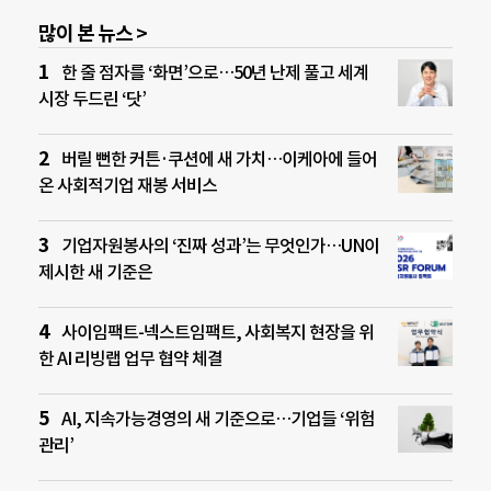
많이 본 뉴스 >
한 줄 점자를 ‘화면’으로…50년 난제 풀고 세계
시장 두드린 ‘닷’
버릴 뻔한 커튼·쿠션에 새 가치…이케아에 들어
온 사회적기업 재봉 서비스
기업자원봉사의 ‘진짜 성과’는 무엇인가…UN이
제시한 새 기준은
사이임팩트-넥스트임팩트, 사회복지 현장을 위
한 AI 리빙랩 업무 협약 체결
AI, 지속가능경영의 새 기준으로…기업들 ‘위험
관리’