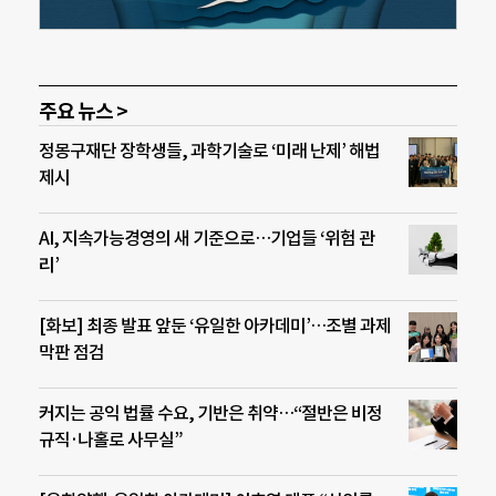
주요 뉴스 >
정몽구재단 장학생들, 과학기술로 ‘미래 난제’ 해법
제시
AI, 지속가능경영의 새 기준으로…기업들 ‘위험 관
리’
[화보] 최종 발표 앞둔 ‘유일한 아카데미’…조별 과제
막판 점검
커지는 공익 법률 수요, 기반은 취약…“절반은 비정
규직·나홀로 사무실”