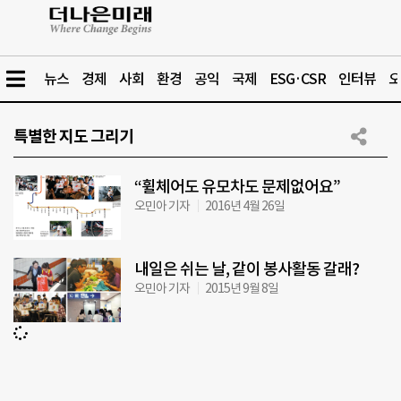
뉴스
경제
사회
환경
공익
국제
ESG·CSR
인터뷰
오
특별한 지도 그리기
“휠체어도 유모차도 문제없어요”
오민아 기자
2016년 4월 26일
내일은 쉬는 날, 같이 봉사활동 갈래?
오민아 기자
2015년 9월 8일