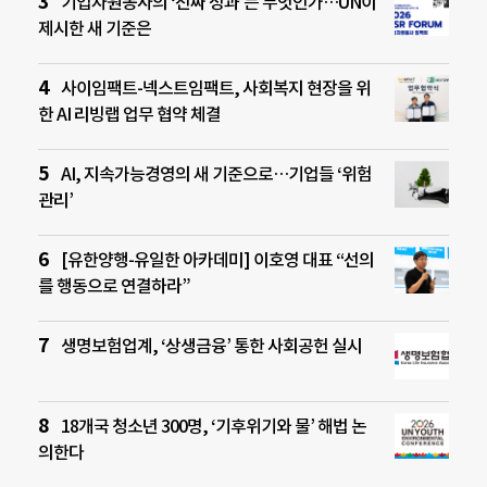
기업자원봉사의 ‘진짜 성과’는 무엇인가…UN이
제시한 새 기준은
사이임팩트-넥스트임팩트, 사회복지 현장을 위
한 AI 리빙랩 업무 협약 체결
AI, 지속가능경영의 새 기준으로…기업들 ‘위험
관리’
[유한양행-유일한 아카데미] 이호영 대표 “선의
를 행동으로 연결하라”
생명보험업계, ‘상생금융’ 통한 사회공헌 실시
18개국 청소년 300명, ‘기후위기와 물’ 해법 논
의한다