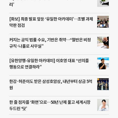
리’
[화보] 최종 발표 앞둔 ‘유일한 아카데미’…조별 과제
막판 점검
커지는 공익 법률 수요, 기반은 취약…“절반은 비정
규직·나홀로 사무실”
[유한양행-유일한 아카데미] 이호영 대표 “선의를
행동으로 연결하라”
한강·허준이도 받은 삼성호암상, 내년부터 상금 5억
원
한 줄 점자를 ‘화면’으로…50년 난제 풀고 세계시장
두드린 ‘닷’