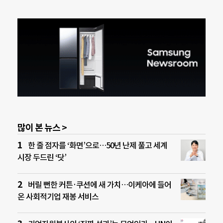
많이 본 뉴스 >
한 줄 점자를 ‘화면’으로…50년 난제 풀고 세계
시장 두드린 ‘닷’
버릴 뻔한 커튼·쿠션에 새 가치…이케아에 들어
온 사회적기업 재봉 서비스