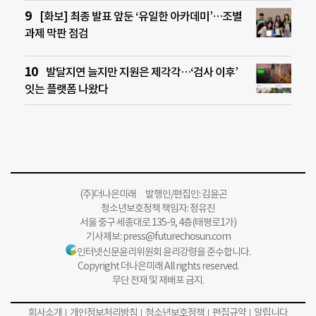
[화보] 최종 발표 앞둔 ‘유일한 아카데미’…조별
과제 막판 점검
발달지연 늘지만 지원은 제각각…‘검사 이후’
잇는 플랫폼 나왔다
(주)더나은미래 발행인/편집인: 김윤곤
청소년보호정책 책임자: 정유진
서울 중구 세종대로 135-9, 4층(태평로1가)
기사제보:
press@futurechosun.com
인터넷신문윤리위원회 윤리강령을 준수합니다.
Copyright 더나은미래 All rights reserved.
무단 전재 및 재배포 금지.
회사소개
개인정보처리방침
청소년보호정책
편집규약
알립니다