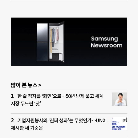
많이 본 뉴스 >
한 줄 점자를 ‘화면’으로…50년 난제 풀고 세계
시장 두드린 ‘닷’
기업자원봉사의 ‘진짜 성과’는 무엇인가…UN이
제시한 새 기준은