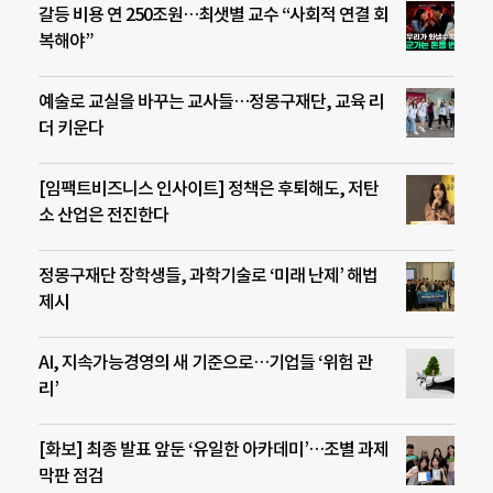
갈등 비용 연 250조원…최샛별 교수 “사회적 연결 회
복해야”
예술로 교실을 바꾸는 교사들…정몽구재단, 교육 리
더 키운다
[임팩트비즈니스 인사이트] 정책은 후퇴해도, 저탄
소 산업은 전진한다
정몽구재단 장학생들, 과학기술로 ‘미래 난제’ 해법
제시
AI, 지속가능경영의 새 기준으로…기업들 ‘위험 관
리’
[화보] 최종 발표 앞둔 ‘유일한 아카데미’…조별 과제
막판 점검