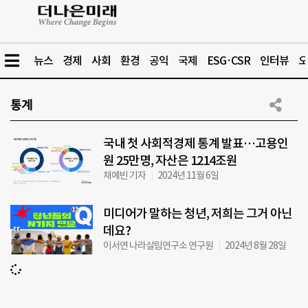
뉴스
경제
사회
환경
공익
국제
ESG·CSR
인터뷰
오
통계
국내 첫 사회적경제 통계 발표…고용인
원 25만명, 자산은 1214조원
채예빈 기자
2024년 11월 6일
미디어가 말하는 청년, 저희는 그거 아닌
데요?
이서연 나라살림연구소 연구원
2024년 8월 28일