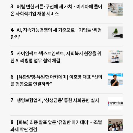
버릴 뻔한 커튼·쿠션에 새 가치…이케아에 들어
온 사회적기업 재봉 서비스
AI, 지속가능경영의 새 기준으로…기업들 ‘위험
관리’
사이임팩트-넥스트임팩트, 사회복지 현장을 위
한 AI 리빙랩 업무 협약 체결
[유한양행-유일한 아카데미] 이호영 대표 “선의
를 행동으로 연결하라”
생명보험업계, ‘상생금융’ 통한 사회공헌 실시
[화보] 최종 발표 앞둔 ‘유일한 아카데미’…조별
과제 막판 점검