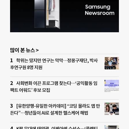
많이 본 뉴스 >
학위는 땄지만 연구는 막막…정몽구재단, 박사
후연구원 8명 지원
사회변화 이끈 프로그램 찾는다…‘공익활동 임
팩트 어워드’ 후보 모집
[유한양행-유일한 아카데미] “코딩 몰라도 앱 만
든다”…청년들이 AI로 설계한 헬스케어 해법
K팝 무대에 태양광, 이케아엔 수선소…‘콜렉티