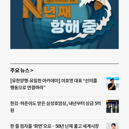
주요 뉴스 >
[유한양행-유일한 아카데미] 이호영 대표 “선의를
행동으로 연결하라”
한강·허준이도 받은 삼성호암상, 내년부터 상금 5억
원
한 줄 점자를 ‘화면’으로…50년 난제 풀고 세계시장