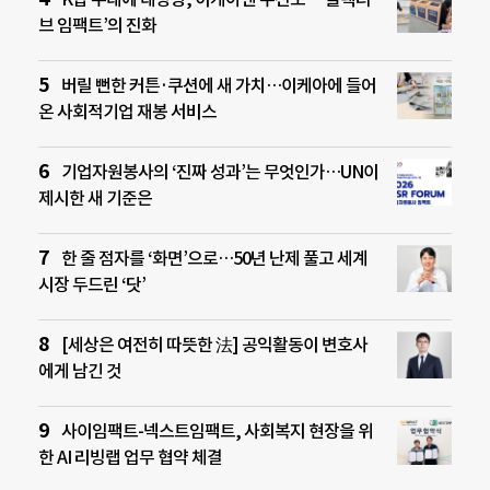
브 임팩트’의 진화
버릴 뻔한 커튼·쿠션에 새 가치…이케아에 들어
온 사회적기업 재봉 서비스
기업자원봉사의 ‘진짜 성과’는 무엇인가…UN이
제시한 새 기준은
한 줄 점자를 ‘화면’으로…50년 난제 풀고 세계
시장 두드린 ‘닷’
[세상은 여전히 따뜻한 法] 공익활동이 변호사
에게 남긴 것
사이임팩트-넥스트임팩트, 사회복지 현장을 위
한 AI 리빙랩 업무 협약 체결