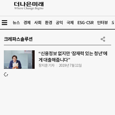
뉴스
경제
사회
환경
공익
국제
ESG·CSR
인터뷰
오
크레파스솔루션
“신용정보 없지만 ‘잠재력 있는 청년’에
게 대출해줍니다”
장지훈 기자
2019년 7월 11일