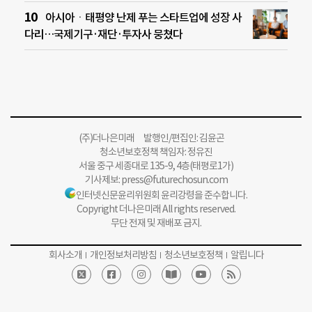
아시아ㆍ태평양 난제 푸는 스타트업에 성장 사
다리…국제기구·재단·투자사 뭉쳤다
(주)더나은미래 발행인/편집인: 김윤곤
청소년보호정책 책임자: 정유진
서울 중구 세종대로 135-9, 4층(태평로1가)
기사제보:
press@futurechosun.com
인터넷신문윤리위원회 윤리강령을 준수합니다.
Copyright 더나은미래 All rights reserved.
무단 전재 및 재배포 금지.
회사소개
개인정보처리방침
청소년보호정책
알립니다