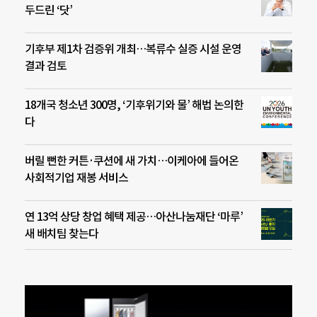
두드린 ‘닷’
기후부 제1차 검증위 개최…복류수 실증 시설 운영
결과 검토
18개국 청소년 300명, ‘기후위기와 물’ 해법 논의한
다
버릴 뻔한 커튼·쿠션에 새 가치…이케아에 들어온
사회적기업 재봉 서비스
연 13억 상당 창업 혜택 제공…아산나눔재단 ‘마루’
새 배치팀 찾는다