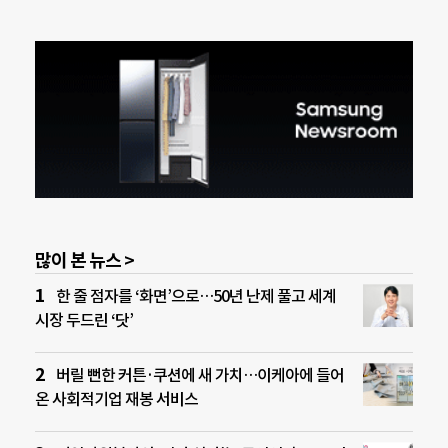
많이 본 뉴스 >
한 줄 점자를 ‘화면’으로…50년 난제 풀고 세계
시장 두드린 ‘닷’
버릴 뻔한 커튼·쿠션에 새 가치…이케아에 들어
온 사회적기업 재봉 서비스