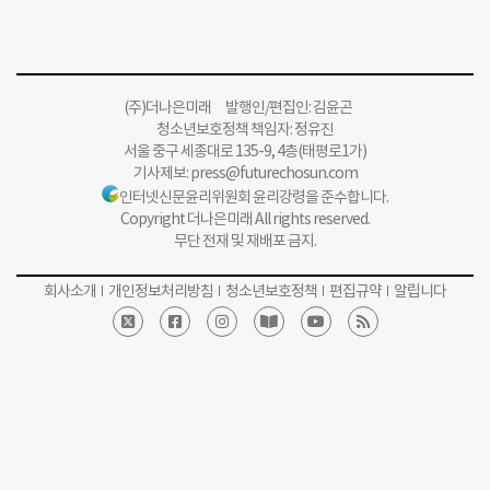
(주)더나은미래 발행인/편집인: 김윤곤
청소년보호정책 책임자: 정유진
서울 중구 세종대로 135-9, 4층(태평로1가)
기사제보:
press@futurechosun.com
인터넷신문윤리위원회 윤리강령을 준수합니다.
Copyright 더나은미래 All rights reserved.
무단 전재 및 재배포 금지.
회사소개
개인정보처리방침
청소년보호정책
편집규약
알립니다