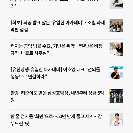
리’
[화보] 최종 발표 앞둔 ‘유일한 아카데미’…조별 과제
막판 점검
커지는 공익 법률 수요, 기반은 취약…“절반은 비정
규직·나홀로 사무실”
[유한양행-유일한 아카데미] 이호영 대표 “선의를
행동으로 연결하라”
한강·허준이도 받은 삼성호암상, 내년부터 상금 5억
원
한 줄 점자를 ‘화면’으로…50년 난제 풀고 세계시장
두드린 ‘닷’