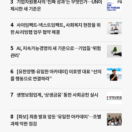
기업자원봉사의 ‘진짜 성과’는 무엇인가…UN이
제시한 새 기준은
사이임팩트-넥스트임팩트, 사회복지 현장을 위
한 AI 리빙랩 업무 협약 체결
AI, 지속가능경영의 새 기준으로…기업들 ‘위험
관리’
[유한양행-유일한 아카데미] 이호영 대표 “선의
를 행동으로 연결하라”
생명보험업계, ‘상생금융’ 통한 사회공헌 실시
[화보] 최종 발표 앞둔 ‘유일한 아카데미’…조별
과제 막판 점검