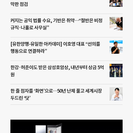
막판 점검
커지는 공익 법률 수요, 기반은 취약…“절반은 비정
규직·나홀로 사무실”
[유한양행-유일한 아카데미] 이호영 대표 “선의를
행동으로 연결하라”
한강·허준이도 받은 삼성호암상, 내년부터 상금 5억
원
한 줄 점자를 ‘화면’으로…50년 난제 풀고 세계시장
두드린 ‘닷’