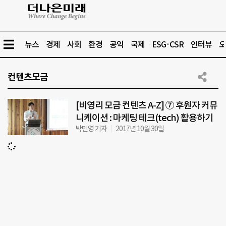
뉴스
경제
사회
환경
공익
국제
ESG·CSR
인터뷰
오
컨텐츠모금
[비영리 모금 컨텐츠 A-Z] ⑦ 후원자 커뮤
니케이션 : 마케팅 테크(tech) 활용하기
박민영 기자
2017년 10월 30일