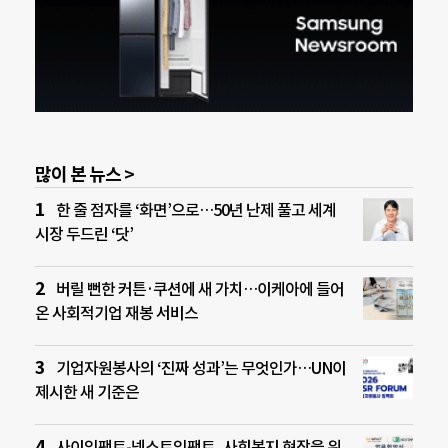
많이 본 뉴스 >
한 줄 점자를 ‘화면’으로…50년 난제 풀고 세계
시장 두드린 ‘닷’
버릴 뻔한 커튼·쿠션에 새 가치…이케아에 들어
온 사회적기업 재봉 서비스
기업자원봉사의 ‘진짜 성과’는 무엇인가…UN이
제시한 새 기준은
사이임팩트-넥스트임팩트, 사회복지 현장을 위