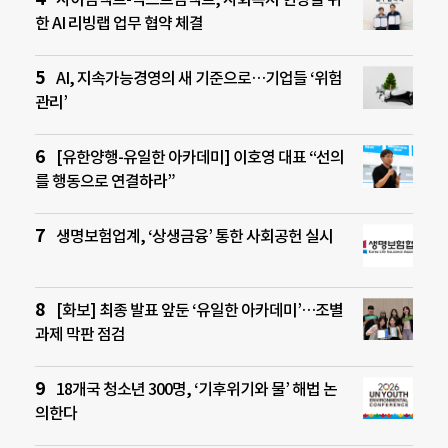
한 AI 리빙랩 업무 협약 체결
AI, 지속가능경영의 새 기준으로…기업들 ‘위험
관리’
[유한양행-유일한 아카데미] 이호영 대표 “선의
를 행동으로 연결하라”
생명보험업계, ‘상생금융’ 통한 사회공헌 실시
[화보] 최종 발표 앞둔 ‘유일한 아카데미’…조별
과제 막판 점검
18개국 청소년 300명, ‘기후위기와 물’ 해법 논
의한다