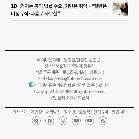
커지는 공익 법률 수요, 기반은 취약…“절반은
비정규직·나홀로 사무실”
(주)더나은미래 발행인/편집인: 김윤곤
청소년보호정책 책임자: 정유진
서울 중구 세종대로 135-9, 4층(태평로1가)
기사제보:
press@futurechosun.com
인터넷신문윤리위원회 윤리강령을 준수합니다.
Copyright 더나은미래 All rights reserved.
무단 전재 및 재배포 금지.
회사소개
개인정보처리방침
청소년보호정책
편집규약
알립니다