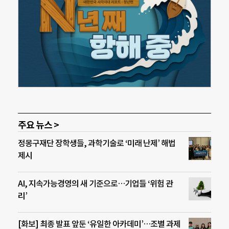
주요 뉴스 >
정몽구재단 장학생들, 과학기술로 ‘미래 난제’ 해법
제시
AI, 지속가능경영의 새 기준으로…기업들 ‘위험 관
리’
[화보] 최종 발표 앞둔 ‘유일한 아카데미’…조별 과제