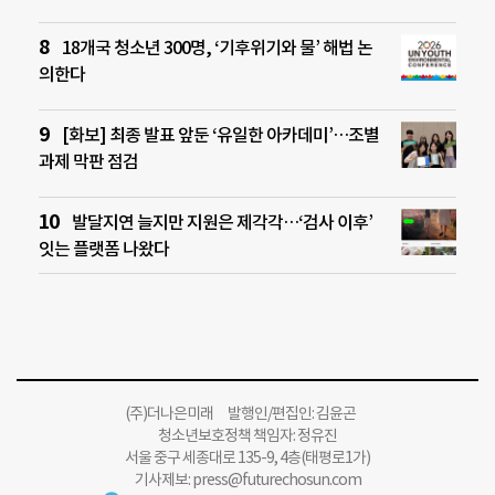
18개국 청소년 300명, ‘기후위기와 물’ 해법 논
의한다
[화보] 최종 발표 앞둔 ‘유일한 아카데미’…조별
과제 막판 점검
발달지연 늘지만 지원은 제각각…‘검사 이후’
잇는 플랫폼 나왔다
(주)더나은미래 발행인/편집인: 김윤곤
청소년보호정책 책임자: 정유진
서울 중구 세종대로 135-9, 4층(태평로1가)
기사제보:
press@futurechosun.com