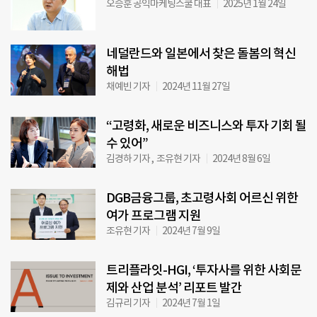
오승훈 공익마케팅스쿨 대표
2025년 1월 24일
네덜란드와 일본에서 찾은 돌봄의 혁신
해법
채예빈 기자
2024년 11월 27일
“고령화, 새로운 비즈니스와 투자 기회 될
수 있어”
김경하 기자 , 조유현 기자
2024년 8월 6일
DGB금융그룹, 초고령사회 어르신 위한
여가 프로그램 지원
조유현 기자
2024년 7월 9일
트리플라잇-HGI, ‘투자사를 위한 사회문
제와 산업 분석’ 리포트 발간
김규리 기자
2024년 7월 1일