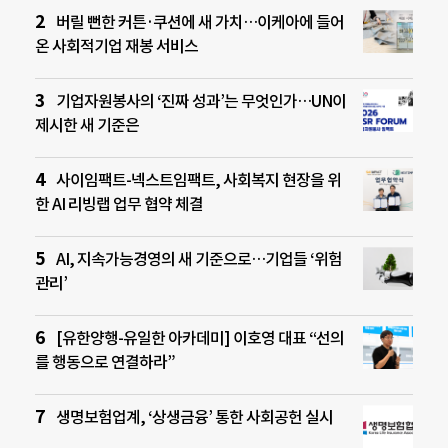
버릴 뻔한 커튼·쿠션에 새 가치…이케아에 들어
온 사회적기업 재봉 서비스
기업자원봉사의 ‘진짜 성과’는 무엇인가…UN이
제시한 새 기준은
사이임팩트-넥스트임팩트, 사회복지 현장을 위
한 AI 리빙랩 업무 협약 체결
AI, 지속가능경영의 새 기준으로…기업들 ‘위험
관리’
[유한양행-유일한 아카데미] 이호영 대표 “선의
를 행동으로 연결하라”
생명보험업계, ‘상생금융’ 통한 사회공헌 실시