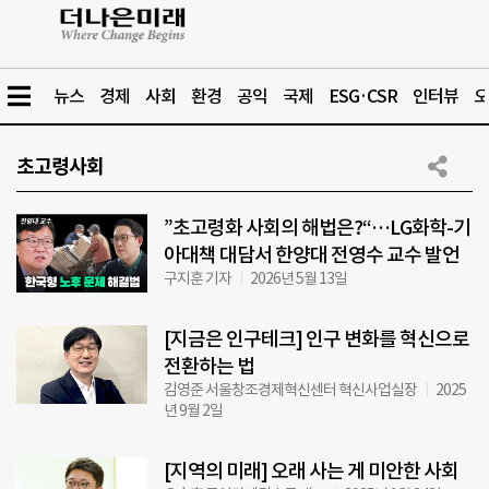
뉴스
경제
사회
환경
공익
국제
ESG·CSR
인터뷰
오
초고령사회
”초고령화 사회의 해법은?“…LG화학-기
아대책 대담서 한양대 전영수 교수 발언
구지훈 기자
2026년 5월 13일
[지금은 인구테크] 인구 변화를 혁신으로
전환하는 법
김영준 서울창조경제혁신센터 혁신사업실장
2025
년 9월 2일
[지역의 미래] 오래 사는 게 미안한 사회