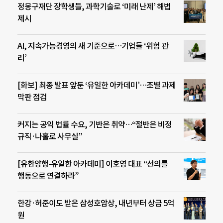
정몽구재단 장학생들, 과학기술로 ‘미래 난제’ 해법
제시
AI, 지속가능경영의 새 기준으로…기업들 ‘위험 관
리’
[화보] 최종 발표 앞둔 ‘유일한 아카데미’…조별 과제
막판 점검
커지는 공익 법률 수요, 기반은 취약…“절반은 비정
규직·나홀로 사무실”
[유한양행-유일한 아카데미] 이호영 대표 “선의를
행동으로 연결하라”
한강·허준이도 받은 삼성호암상, 내년부터 상금 5억
원