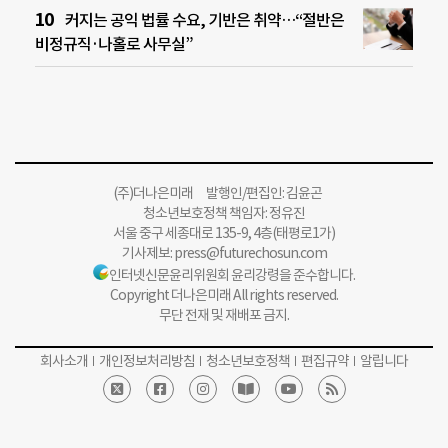
커지는 공익 법률 수요, 기반은 취약…“절반은
비정규직·나홀로 사무실”
(주)더나은미래 발행인/편집인: 김윤곤
청소년보호정책 책임자: 정유진
서울 중구 세종대로 135-9, 4층(태평로1가)
기사제보:
press@futurechosun.com
인터넷신문윤리위원회 윤리강령을 준수합니다.
Copyright 더나은미래 All rights reserved.
무단 전재 및 재배포 금지.
회사소개
개인정보처리방침
청소년보호정책
편집규약
알립니다