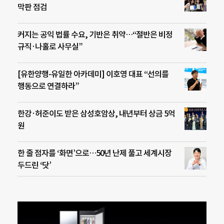
막판 점검
커지는 공익 법률 수요, 기반은 취약…“절반은 비정
규직·나홀로 사무실”
[유한양행-유일한 아카데미] 이호영 대표 “선의를
행동으로 연결하라”
한강·허준이도 받은 삼성호암상, 내년부터 상금 5억
원
한 줄 점자를 ‘화면’으로…50년 난제 풀고 세계시장
두드린 ‘닷’