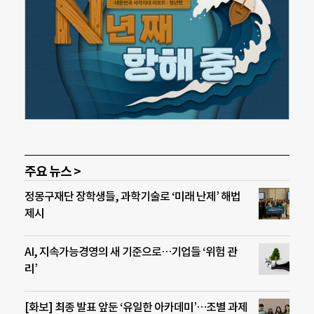
주요 뉴스 >
정몽구재단 장학생들, 과학기술로 ‘미래 난제’ 해법
제시
AI, 지속가능경영의 새 기준으로…기업들 ‘위험 관
리’
[화보] 최종 발표 앞둔 ‘유일한 아카데미’…조별 과제