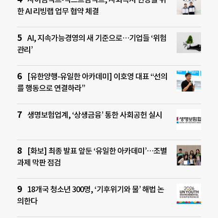
한 AI 리빙랩 업무 협약 체결
AI, 지속가능경영의 새 기준으로…기업들 ‘위험
관리’
[유한양행-유일한 아카데미] 이호영 대표 “선의
를 행동으로 연결하라”
생명보험업계, ‘상생금융’ 통한 사회공헌 실시
[화보] 최종 발표 앞둔 ‘유일한 아카데미’…조별
과제 막판 점검
18개국 청소년 300명, ‘기후위기와 물’ 해법 논
의한다