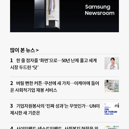
많이 본 뉴스 >
한 줄 점자를 ‘화면’으로…50년 난제 풀고 세계
시장 두드린 ‘닷’
버릴 뻔한 커튼·쿠션에 새 가치…이케아에 들어
온 사회적기업 재봉 서비스
기업자원봉사의 ‘진짜 성과’는 무엇인가…UN이
제시한 새 기준은
사이임팩트-넥스트임팩트, 사회복지 현장을 위