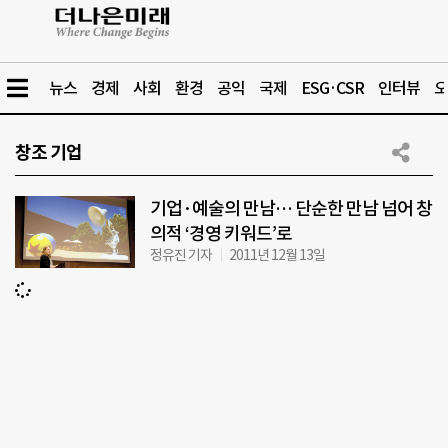
뉴스
경제
사회
환경
공익
국제
ESG·CSR
인터뷰
오
창조 기업
기업·예술의 만남… 단순한 만남 넘어 창
의적 ‘경영 키워드’로
정유진 기자
2011년 12월 13일