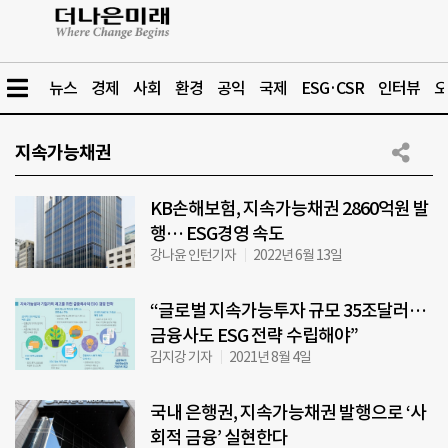
뉴스
경제
사회
환경
공익
국제
ESG·CSR
인터뷰
오
지속가능채권
KB손해보험, 지속가능채권 2860억원 발
행… ESG경영 속도
강나윤 인턴기자
2022년 6월 13일
“글로벌 지속가능투자 규모 35조달러…
금융사도 ESG 전략 수립해야”
김지강 기자
2021년 8월 4일
국내 은행권, 지속가능채권 발행으로 ‘사
회적 금융’ 실현한다