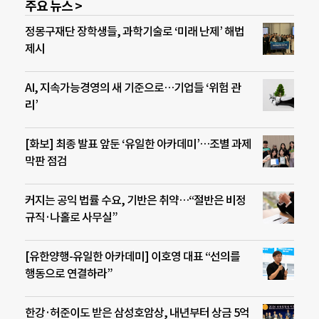
주요 뉴스 >
정몽구재단 장학생들, 과학기술로 ‘미래 난제’ 해법
제시
AI, 지속가능경영의 새 기준으로…기업들 ‘위험 관
리’
[화보] 최종 발표 앞둔 ‘유일한 아카데미’…조별 과제
막판 점검
커지는 공익 법률 수요, 기반은 취약…“절반은 비정
규직·나홀로 사무실”
[유한양행-유일한 아카데미] 이호영 대표 “선의를
행동으로 연결하라”
한강·허준이도 받은 삼성호암상, 내년부터 상금 5억