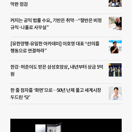
막판 점검
커지는 공익 법률 수요, 기반은 취약…“절반은 비정
규직·나홀로 사무실”
[유한양행-유일한 아카데미] 이호영 대표 “선의를
행동으로 연결하라”
한강·허준이도 받은 삼성호암상, 내년부터 상금 5억
원
한 줄 점자를 ‘화면’으로…50년 난제 풀고 세계시장
두드린 ‘닷’