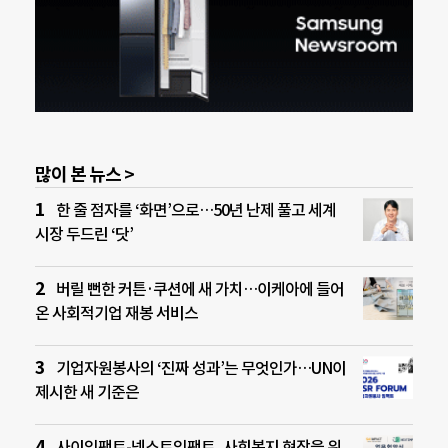
많이 본 뉴스 >
한 줄 점자를 ‘화면’으로…50년 난제 풀고 세계
시장 두드린 ‘닷’
버릴 뻔한 커튼·쿠션에 새 가치…이케아에 들어
온 사회적기업 재봉 서비스
기업자원봉사의 ‘진짜 성과’는 무엇인가…UN이
제시한 새 기준은
사이임팩트-넥스트임팩트, 사회복지 현장을 위