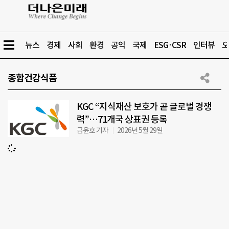
뉴스
경제
사회
환경
공익
국제
ESG·CSR
인터뷰
오
종합건강식품
KGC “지식재산 보호가 곧 글로벌 경쟁
력”…71개국 상표권 등록
금윤호 기자
2026년 5월 29일