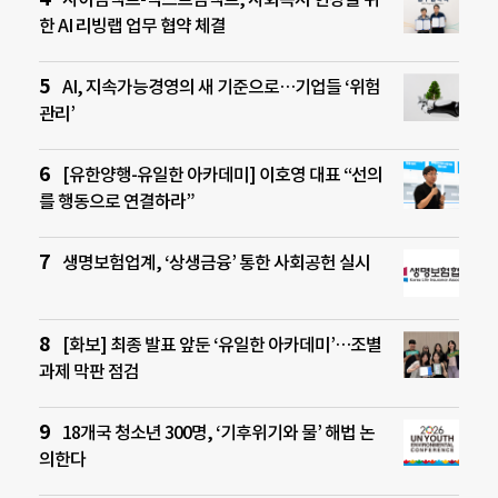
한 AI 리빙랩 업무 협약 체결
AI, 지속가능경영의 새 기준으로…기업들 ‘위험
관리’
[유한양행-유일한 아카데미] 이호영 대표 “선의
를 행동으로 연결하라”
생명보험업계, ‘상생금융’ 통한 사회공헌 실시
[화보] 최종 발표 앞둔 ‘유일한 아카데미’…조별
과제 막판 점검
18개국 청소년 300명, ‘기후위기와 물’ 해법 논
의한다