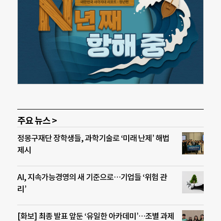
주요 뉴스 >
정몽구재단 장학생들, 과학기술로 ‘미래 난제’ 해법
제시
AI, 지속가능경영의 새 기준으로…기업들 ‘위험 관
리’
[화보] 최종 발표 앞둔 ‘유일한 아카데미’…조별 과제