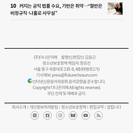
커지는 공익 법률 수요, 기반은 취약…“절반은
비정규직·나홀로 사무실”
(주)더나은미래 발행인/편집인: 김윤곤
청소년보호정책 책임자: 정유진
서울 중구 세종대로 135-9, 4층(태평로1가)
기사제보:
press@futurechosun.com
인터넷신문윤리위원회 윤리강령을 준수합니다.
Copyright 더나은미래 All rights reserved.
무단 전재 및 재배포 금지.
회사소개
개인정보처리방침
청소년보호정책
편집규약
알립니다