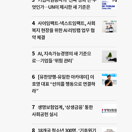
기업자원봉사의 ‘진짜 성과’는 무
엇인가…UN이 제시한 새 기준은
사이임팩트-넥스트임팩트, 사회
복지 현장을 위한 AI 리빙랩 업무 협
약 체결
AI, 지속가능경영의 새 기준으
로…기업들 ‘위험 관리’
[유한양행-유일한 아카데미] 이
호영 대표 “선의를 행동으로 연결하
라”
생명보험업계, ‘상생금융’ 통한
사회공헌 실시
18개국 청소년 300명, ‘기후위기