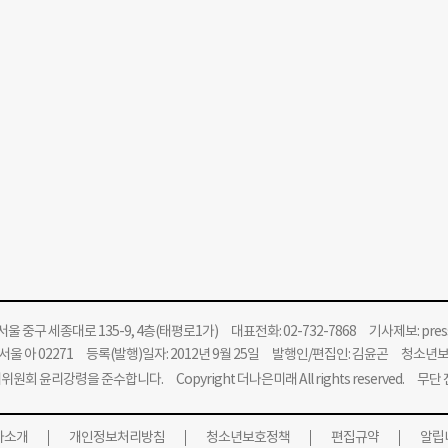
울 중구 세종대로 135-9, 4층(태평로1가) 대표전화: 02-732-7868 기사제보:
pre
울 아 02271 등록(발행)일자: 2012년 9월 25일 발행인/편집인: 김윤곤 청소년
위원회 윤리강령을 준수합니다.
Copyright 더나은미래 All rights reserved. 무
사소개
개인정보처리방침
청소년보호정책
편집규약
알립