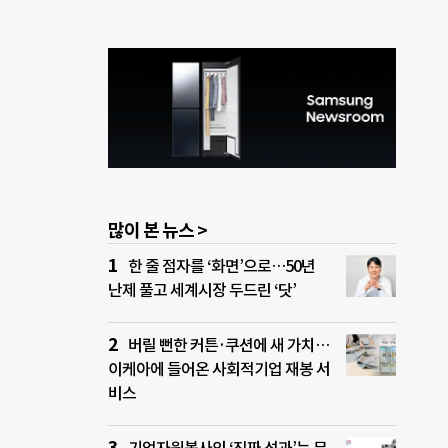
많이 본 뉴스 >
한 줄 점자를 ‘화면’으로…50년
난제 풀고 세계시장 두드린 ‘닷’
버릴 뻔한 커튼·쿠션에 새 가치…
이케아에 들어온 사회적기업 재봉 서
비스