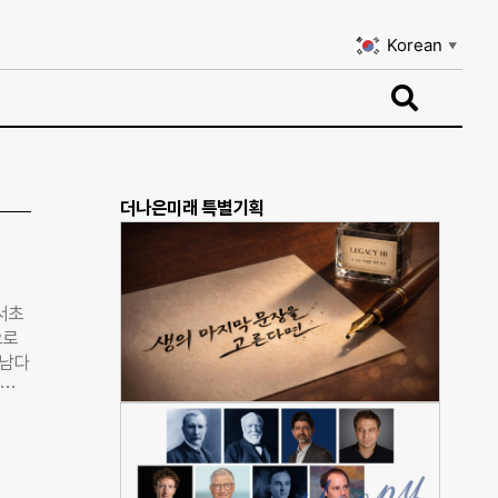
Korean
▼
Korean
▼
더나은미래 특별기획
 서초
으로
 남다
0여
신적으
나가
 유
발족