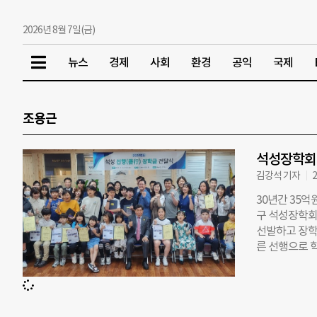
2026년 8월 7일(금)
뉴스
경제
사회
환경
공익
국제
조용근
석성장학회,
김강석 기자
2
30년간 35억
구 석성장학회
선발하고 장학
른 선행으로 
명도 포함됐다
로 멍들어가고
는데 앞장서 
산 5000만원