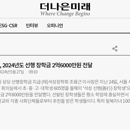
ESG·CSR
인터뷰
오피니언
 2024년도 선행 장학금 2억6000만원 전달
024년 5월 27일
09:10
원 상당 선행장학금 지급 (재)석성장학회 조용근 이사장은 지난 24일, 서울
 회의실에서 초·중·고·대학생 605명을 올해의 ‘석성 선행(善行) 장학생’
금 2억6000만원을 전달했다. 선발된 장학생들은 평소 학업에 충실하면서
학교와 각종 사회단체들로부터 추천을 받은 학생들이다. 특히 탈북자녀 10
. 이날 전달식에서 조 이사장은 그동안의 선행을 격려하면서 “더없이 정
 있는 이 암울한 세상 속에서 한 줌의 빛이 되어 보다 밝은 사회를 만들어 
달라”고 당부했다. 석성장학회는 지난 1984년 조용근 이사장의 선친이 남긴
을 기반으로 10년 후 1994년에 부모님의 가운데 이름 ‘석성(石成)’을 따서 