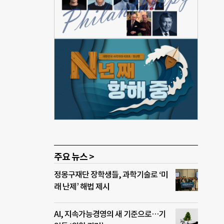
학생
학금
 매년
본재
성세
3억
주요 뉴스 >
정몽구재단 장학생들, 과학기술로 ‘미
래 난제’ 해법 제시
AI, 지속가능경영의 새 기준으로…기