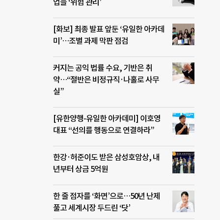
업들 ‘위험 관리’
[화보] 최종 발표 앞둔 ‘유일한 아카데
미’…조별 과제 막판 점검
커지는 공익 법률 수요, 기반은 취
약…“절반은 비정규직·나홀로 사무
실”
[유한양행-유일한 아카데미] 이호영
대표 “선의를 행동으로 연결하라”
한강·허준이도 받은 삼성호암상, 내
년부터 상금 5억원
한 줄 점자를 ‘화면’으로…50년 난제
풀고 세계시장 두드린 ‘닷’