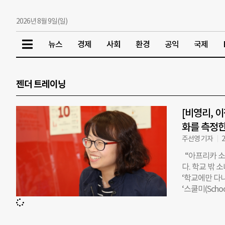
2026년 8월 9일(일)
뉴스
경제
사회
환경
공익
국제
젠더 트레이닝
[비영리, 
화를 측정한
주선영 기자
2
“아프리카 소
다. 학교 밖
‘학교에만 다
‘스쿨미(Scho
롭게 가다듬은 
를 ‘제대로’
영 3팀장에게 