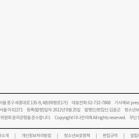
울 중구 세종대로 135-9, 4층(태평로1가) 대표전화: 02-732-7868 기사제보:
pre
울 아 02271 등록(발행)일자: 2012년 9월 25일 발행인/편집인: 김윤곤 청소년
위원회 윤리강령을 준수합니다.
Copyright 더나은미래 All rights reserved. 무
사소개
개인정보처리방침
청소년보호정책
편집규약
알립