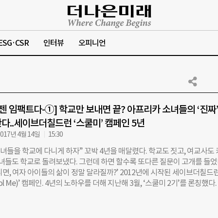
ESG·CSR
인터뷰
오피니언
이젠 임팩트다-①] 학교만 보내면 끝? 아프리카 소녀들의 ‘진짜’
다..세이브더칠드런 ‘스쿨미’ 캠페인 5년
017년 4월 14일
15:30
녀들을 학교에 다니게 하자” 꼬박 4년을 매달렸다. 학교도 짓고, 여교사도
 소녀들도 학교로 돌려보냈다. 그런데 하면 할수록 또다른 질문이 고개를 들었
니면, 여자 아이들의 삶이 정말 달라질까?’ 2012년에 시작된 세이브더칠드
ol Me)’ 캠페인. 4년의 노하우를 더해 지난해 3월, ‘스쿨미 2기’를 론칭했다.
목표는 두 가지. 첫째는 여자아이들의 ‘내면의 힘’을 길러주자, 둘째는 그 
 측정해보자는 것. 스쿨미의 시작부터 함께해온 김현주<사진> 해외사업부 
한층 더 정교해진 스쿨미 2기 이야기를 들었다. ◇교육이 삶을 바꾸려면 20