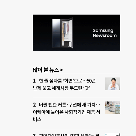
많이 본 뉴스 >
한 줄 점자를 ‘화면’으로…50년
난제 풀고 세계시장 두드린 ‘닷’
버릴 뻔한 커튼·쿠션에 새 가치…
이케아에 들어온 사회적기업 재봉 서
비스