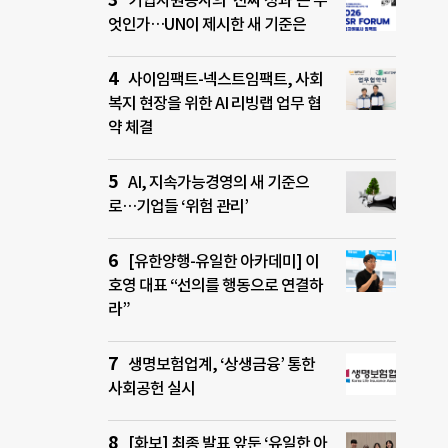
기업자원봉사의 ‘진짜 성과’는 무
엇인가…UN이 제시한 새 기준은
사이임팩트-넥스트임팩트, 사회
복지 현장을 위한 AI 리빙랩 업무 협
약 체결
AI, 지속가능경영의 새 기준으
로…기업들 ‘위험 관리’
[유한양행-유일한 아카데미] 이
호영 대표 “선의를 행동으로 연결하
라”
생명보험업계, ‘상생금융’ 통한
사회공헌 실시
[화보] 최종 발표 앞둔 ‘유일한 아