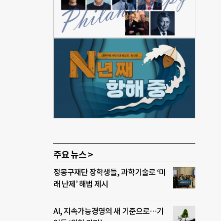
까지,
나라
애물
곳엔
 하나
휴교령
 시
고 성
 학
고민이
주요 뉴스 >
정몽구재단 장학생들, 과학기술로 ‘미
래 난제’ 해법 제시
AI, 지속가능경영의 새 기준으로…기