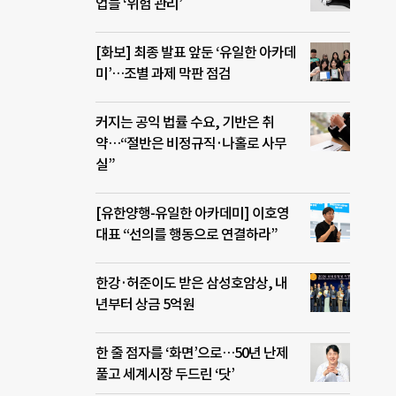
업들 ‘위험 관리’
[화보] 최종 발표 앞둔 ‘유일한 아카데
미’…조별 과제 막판 점검
커지는 공익 법률 수요, 기반은 취
약…“절반은 비정규직·나홀로 사무
실”
[유한양행-유일한 아카데미] 이호영
대표 “선의를 행동으로 연결하라”
한강·허준이도 받은 삼성호암상, 내
년부터 상금 5억원
한 줄 점자를 ‘화면’으로…50년 난제
풀고 세계시장 두드린 ‘닷’