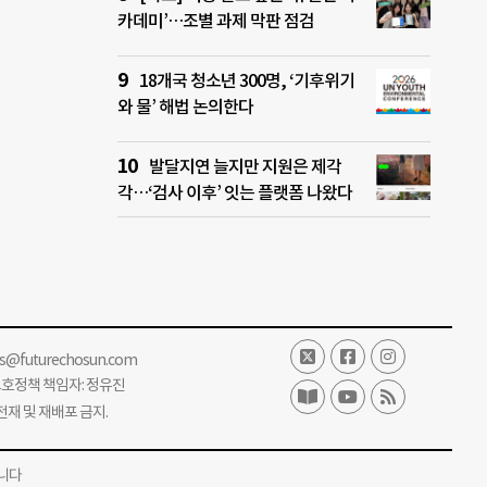
카데미’…조별 과제 막판 점검
18개국 청소년 300명, ‘기후위기
와 물’ 해법 논의한다
발달지연 늘지만 지원은 제각
각…‘검사 이후’ 잇는 플랫폼 나왔다
ss@futurechosun.com
보호정책 책임자: 정유진
단 전재 및 재배포 금지.
니다