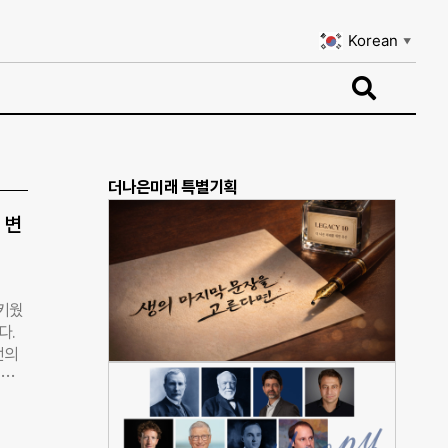
Korean
▼
Korean
▼
더나은미래 특별기획
 변
 키웠
다.
런의
 새
변화
사업운
12