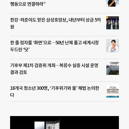
행동으로 연결하라”
한강·허준이도 받은 삼성호암상, 내년부터 상금 5억
원
한 줄 점자를 ‘화면’으로…50년 난제 풀고 세계시장
두드린 ‘닷’
기후부 제1차 검증위 개최…복류수 실증 시설 운영
결과 검토
18개국 청소년 300명, ‘기후위기와 물’ 해법 논의한
다