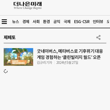
뉴스
경제
사회
환경
공익
국제
ESG·CSR
인터뷰
오
제페토
굿네이버스, 메타버스로 기후위기 대응
게임 경험하는 ‘클린빌리지 월드’ 오픈
김규리 기자
2024년 5월 27일