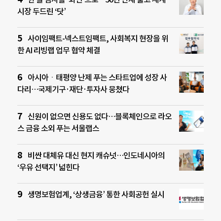
시장 두드린 ‘닷’
사이임팩트-넥스트임팩트, 사회복지 현장을 위
한 AI 리빙랩 업무 협약 체결
아시아ㆍ태평양 난제 푸는 스타트업에 성장 사
다리…국제기구·재단·투자사 뭉쳤다
신원이 없으면 신용도 없다…블록체인으로 라오
스 금융 소외 푸는 서울랩스
비싼 대체유 대신 현지 캐슈넛…인도네시아의
‘우유 선택지’ 넓힌다
생명보험업계, ‘상생금융’ 통한 사회공헌 실시