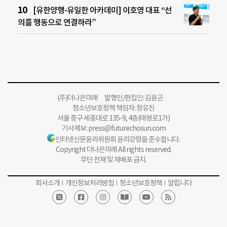
[유한양행-유일한 아카데미] 이호영 대표 “선
의를 행동으로 연결하라”
(주)더나은미래 발행인/편집인: 김윤곤
청소년보호정책 책임자: 정유진
서울 중구 세종대로 135-9, 4층(태평로1가)
기사제보:
press@futurechosun.com
인터넷신문윤리위원회 윤리강령을 준수합니다.
Copyright 더나은미래 All rights reserved.
무단 전재 및 재배포 금지.
회사소개
개인정보처리방침
청소년보호정책
알립니다