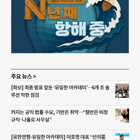
주요 뉴스 >
[화보] 최종 발표 앞둔 ‘유일한 아카데미’…6개 조 솔
루션 막판 점검
커지는 공익 법률 수요, 기반은 취약…“절반은 비정
규직·나홀로 사무실”
[유한양행-유일한 아카데미] 이호영 대표 “선의를