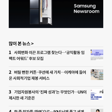
많이 본 뉴스 >
사회변화 이끈 프로그램 찾는다…‘공익활동 임
팩트 어워드’ 후보 모집
버릴 뻔한 커튼·쿠션에 새 가치…이케아에 들어
온 사회적기업 재봉 서비스
기업자원봉사의 ‘진짜 성과’는 무엇인가…UN이
제시한 새 기준은
한 줄 점자를 ‘화면’으로…50년 난제 풀고 세계