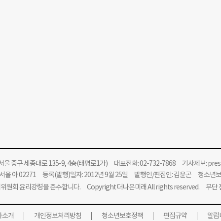
울 중구 세종대로 135-9, 4층(태평로1가) 대표전화: 02-732-7868 기사제보:
pre
울 아 02271 등록(발행)일자: 2012년 9월 25일 발행인/편집인: 김윤곤 청소년
위원회 윤리강령을 준수합니다.
Copyright 더나은미래 All rights reserved. 무
사소개
개인정보처리방침
청소년보호정책
편집규약
알립