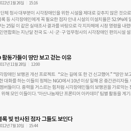
자블록 조각이 떨어져 나갔다. 이 상태로 한 달 넘게 방치되던 점자블록은 
022년 1월 26일
15:16
구됐다. 공사를 시작한 지 1년 9개월 만에 바닥에 고정된 점자블록이 마련된
단체 청사 대부분이 시각장애인을 위한 시설을 제대로 갖추지 않은 것으로
 관리 부실 논란은 어제오늘 일이 아니다. 점자블록이 중간에 뚝 끊기거나 
블록 등 시각장애인에게 꼭 필요한 점자 안내 시설의 미설치율은 52.9%에 
설치되지 않은 장소가 여전히 많아 시각장애인들은 불편을 호소한다. 이번과
는 25일 이 같은 실태조사 결과를 바탕으로 각 지자체에 시정 명령을 내렸
변경이 발생한 경우에는 관리 공백이 더욱 커진다. 공사를 시작하거나, 불법
연합회는 지난달 전국 도·시·군·구 업무청사의 시각장애인 편의시설 
 경우에는 기관 간에 ‘책임 떠넘기기’가 일어난다. 책임 공방 속에서 시각
보고서를 발표했다. 총 278개 청사, 6021개 조사 대상 항목 중 세부 기준에
로 위험에 노출될 수밖에 없다. 현행법상 사람이 지나다니는 길에서 공사를
설치된 비율(적정설치율)은 38.8%였다. 올바르지 않게 설치된 시설 비율(
보조 보행로를 반드시 설치해야 한다. 보행안전 및 편의증진에 관한 법률 제
.8%, 미설치율은 23.8%였다. 조사는 ▲매개시설(출입구 접근로 정비, 출
인공구조물이나 물건, 그 밖의 시설을 신설·개축·변경 또는 제거하거나 그 
O 활동가들이 땅만 보고 걷는 이유
) ▲내부시설(문·복도·승강기·에스컬레이터 사용 편의) ▲위생시설(화장실
록, 경보·피난 설비) ▲비치용품(점자 업무 안내 책자, 8배율 이상 확대경
017년 11월 28일
12:00
행됐다. 이 중 위생시설의 적정설치율이 15.1%로 가장 열악했다. 다음은
시각장애인 보행권 개선 프로젝트 “오는 길에 또 한 건 신고했어.” “땅만 보
, 비치용품(33.1%), 매개시설(47.9%), 내부시설(48.7%) 순으로 미흡했다. 
한 대화를 하는 이들의 정체는 NGO에서 10년 이상 일해 온 중간관리자들.
인 편의시설인 점자블록, 점자 표지판, 점자 안내판 등의 적정설치율은 28.
’ 멤버들이다. 중력을 거스르는 힘처럼 시각장애인들의 보행권을 가로막는 
. 미설치율도 52.9%로 높게 나타나 개선이 필요한 상태였다. 지역별로는
 위해 모인 이들이다. ‘아산나눔재단 프론티어 아카데미’ 팀별 활동을 계기
정설치율이 31.9%로 17개 지역 중 가장 낮았다. 경북 소재 청사도 미설
멤버들은 지난 5월부터 ‘시각장애인 보행권 개선 프로젝트’를 진행 중이다. 
장 높아 열악한 상태였다. 울산광역시 소재 청사는 부적정설치율이 44.4%에
록우산 어린이재단 서울본부에서 무중력 팀원 4명을 만났다. 이창신(48) 홀트
 측은 이에 대해 “장애인 편의시설 설치 방법과 지침에 대한 숙지와 준수가 
복지사, 김경화(41) 한국여성재단 나눔기획팀 팀장, 송민영(38) 초록우
했다. 보건복지부는 “이번 조사결과를 토대로 잘못 설치된 편의시설은 올
블록 빛 반사된 점자 그들도 보인다
자마케팅 팀장, 이상엽(38) 사랑의 장기기증운동본부 사랑온라인팀 팀장이
 조치하고, 미설치된 곳은 조속히 설치할 수 있도록 25일 전국 지자체에 
들은 왜 이 프로젝트에 뛰어들었을까. ◇서울시 불편신고 앱에 접수된 ‘노
012년 7월 10일
15:44
 밝혔다. 시정명령을 받은 지자체는 올해 상반기까지 조치한 후 결과를