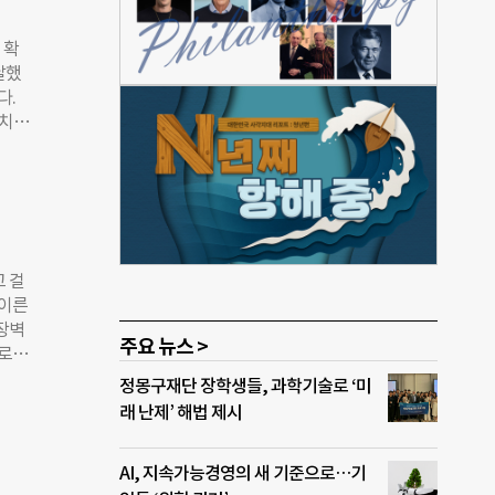
지난
 것이
 확
깨진
달했
 같이
다.
 천막
설치
장애
 따
 진
부적정
25조
입구
밖의
) ▲
) 등
 안내
고 걸
특히
 이른
1%
장벽
 충북
주요 뉴스 >
로
치율이
지난
정몽구재단 장학생들, 과학기술로 ‘미
 달
 일
래 난제’ 해법 제시
요망
산 어
바르
 주
시정명
AI, 지속가능경영의 새 기준으로…기
원구