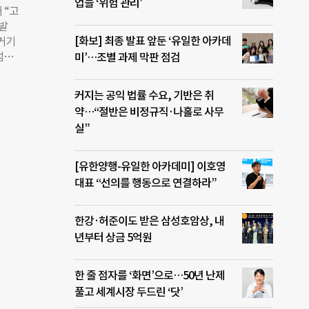
으켰
업들 ‘위험 관리’
 “고
다면
백발
 개선
[화보] 최종 발표 앞둔 ‘유일한 아카데
 거기
접 행
점자
미’…조별 과제 막판 점검
블록
러냈
치부
곳곳
못된
커지는 공익 법률 수요, 기반은 취
부터
 한
약…“절반은 비정규직·나홀로 사무
란색
실”
의 항
근 보
장애인
[유한양행-유일한 아카데미] 이호영
합회
대표 “선의를 행동으로 연결하라”
비율은
한강·허준이도 받은 삼성호암상, 내
 고려
년부터 상금 5억원
한 시
한 줄 점자를 ‘화면’으로…50년 난제
풀고 세계시장 두드린 ‘닷’