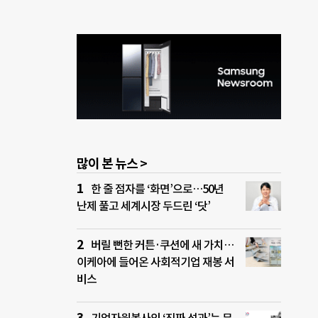
많이 본 뉴스 >
한 줄 점자를 ‘화면’으로…50년
난제 풀고 세계시장 두드린 ‘닷’
버릴 뻔한 커튼·쿠션에 새 가치…
이케아에 들어온 사회적기업 재봉 서
비스