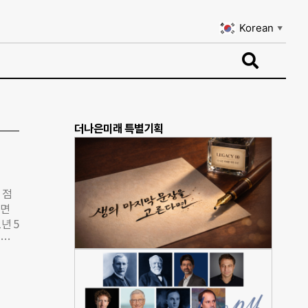
Korean
▼
Korean
▼
더나은미래 특별기획
 점
이면
년 5
존재
인해
애인
부지를
 지