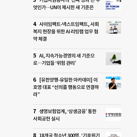
기업자원봉사의 ‘진짜 성과’는 무
엇인가…UN이 제시한 새 기준은
사이임팩트-넥스트임팩트, 사회
복지 현장을 위한 AI 리빙랩 업무 협
약 체결
AI, 지속가능경영의 새 기준으
로…기업들 ‘위험 관리’
[유한양행-유일한 아카데미] 이
호영 대표 “선의를 행동으로 연결하
라”
생명보험업계, ‘상생금융’ 통한
사회공헌 실시
18개국 청소년 300명, ‘기후위기