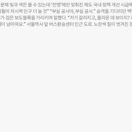
블록’ “20년 전, 제가 살던 일산에서 잘못된 보도블록 문제가 큰 반향을 일
제 빛과 색은 볼 수 있는데 ‘전맹’에만 맞춰진 제도 국내 정책 개선 시급해
지 개선되지 않았습니다. 만약 교통표지판이 잘못 설치된 채 바뀌지 않았
들어 저시력 인구 더 늘 것” “부실 공사야, 부실 공사.” 승객을 기다리던 
리가 났을 겁니다.” 이창신 사회복지사는 무중력팀이 ‘시각장애인 보행권
가 검은 보도블록을 가리키며 말했다. “거기 갈라지고, 올라온 데 보이지?
시작한 이유를 설명했다. 무중력 팀은 잘못 설치된 점자블록을 시민들이 직
많이 넘어져요.” 서울역사 앞 버스환승센터 인근 도로. 노란색 칠이 벗겨진 
 앱에 신고하도록 하는 프로젝트를 진행 중이다. 서울시에서 발견한 점자
애인의 보행 안전을 위한 요철이 있는 바닥)이 검은 속살을 지저분하게 드
스마트 불편신고’ 앱에, 서울시 외 전 지역에 있는 잘못된 점자블록은 행정자
 듯 갈라져 올라온 곳도 있었다. 남대문을 넘어 서울시청 쪽으로 향하는 길 
고’ 앱에 알리도록 한다. 이상엽 팀장은 서울 노원구 월계 2동에 있는 잘
 벗겨진 검은 점자블록을 볼 수 있다. 이런 현상은 서울시가 지난 2008년
울시 앱에 신고했던 경험을 계기로 앱에 신고하는 방법을 떠올리게 됐다고
’ 사업으로 차별화된 거리를 만들면서 생긴 것이다. 도시 미관을 이유로, 노
잘못 설치된 점자블록을 그냥 지나칠 수 없어 그걸 휴대폰으로 찍어 서울시
시각 장애인용 점자블록을 개성 있는 색으로 꾸민 것이 시초. 시각 장애인들
노란색을 덧칠했고, 시간이 지나면서 벗겨지기 시작한 것이다. 서울역사 인
 명동이나 강남역 주변이 이런 블록이 있는 대표적인 지역이다. ◇저시력 
 부족으로부터 시작 왜 이런 해프닝이 벌어졌을까. 미영순 한국저시력인연
과 제도를 만드는 사람들이 시각 장애인은 모두 시력이 아예 없는 ‘전맹(全
 인식이 있기 때문”이라고 설명했다. 사실 국내 등록 시각 장애인 중 전맹 
나지 않는다. “저시력 장애인들이 장애인으로 등록하기를 꺼리는 특성까지
율은 6% 정도로 떨어질 것”이라는 게 전문가들의 의견이다. 맹학교 출신의 
“시각 장애인 하면 아예