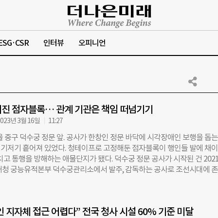
ESG·CSR
인터뷰
오피니언
진 점자블록… 관계 기관은 책임 떠넘기기
023년 3월 16일
11:27
울 중구 덕수궁 정문 앞. 공사가 한창인 정문 바닥에 시각장애인 보행을 돕는
기저기 흩어져 있었다. 청테이프로 고정해둔 점자블록이 행인들 발에 채
치고 통행을 방해하는 애물단지가 됐다. 덕수궁 정문 공사가 시작된 건 2021
재청 궁능유적본부 덕수궁관리소에서 발주, 감독하는 공사로 조선시대에 
다시 설치하는 작업이다. 공사 부지를 둘러싼 가림막도 이때 세웠다. 이로 
르는 시각장애인용 점자블록 일부가 가림막 안쪽에 놓이게 됐다. 시각장
 따라가다 보면 사람 키를 훌쩍 넘는 가벽에 부딪히는 구조가 됐다. 공사 
 지자체 접근 어렵다” 전국 청사 시설 60% 기준 미달
블록은 올해 초 마련됐다. 이마저도 청테이프로 고정한 미봉책이었다. 얼마