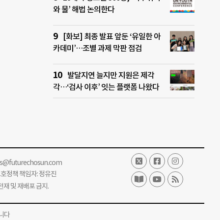
와 물’ 해법 논의한다
[화보] 최종 발표 앞둔 ‘유일한 아
카데미’…조별 과제 막판 점검
발달지연 늘지만 지원은 제각
각…‘검사 이후’ 잇는 플랫폼 나왔다
ss@futurechosun.com
보호정책 책임자: 정유진
단 전재 및 재배포 금지.
니다