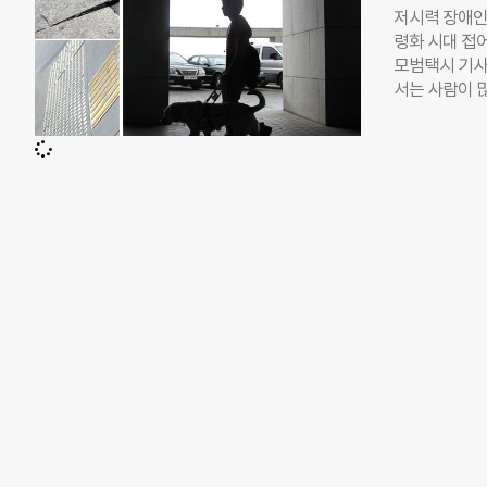
월계 2동 보도
저시력 장애인문
음에도 지금까
령화 시대 접어
전국적으로 난
모범택시 기사
프로젝트’를 
서는 사람이 
자부와 서울시
블록(시각 장
은 ‘서울시 
고, 지진이 난
의 ‘생활불편신
에도 노란 칠이
점자블록을 서
‘디자인 서울
다. 그는 “
이어야 하는 
의가 거세자 
도를 비롯해,
에 대한 이해
회장은 “정책
盲)’뿐이라는
12%대에 지
하면 전맹 비
각 장애인은 