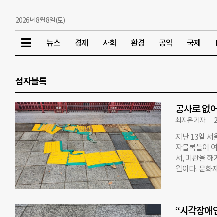
2026년 8월 8일(토)
뉴스
경제
사회
환경
공익
국제
점자블록
공사로 없어
최지은 기자
2
지난 13일 서
자블록들이 여
서, 미관을 해
월이다. 문화
했던 월대를 
보도를 가로지
이 점자블록을
“시각장애인
우회하는 점자