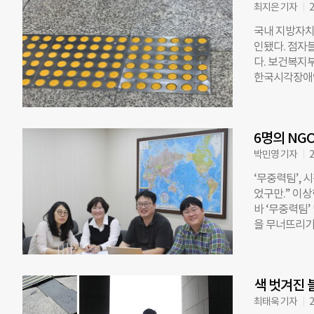
나지 않아 점
최지은 기자
2
14일에야 복
국내 지방자치
다. 점자블록
인됐다. 점자
경우, 아예 
다. 보건복지부
보도 상황에 
한국시각장애인
이라도 설치된
실태를 조사한 
인들은 무방비
라 올바르게 
행하는 경우 
설치율)은 38
제1항에는 ‘
6명의 NG
단차 제거 등
목적으로
안내시설(점자블
박민영 기자
2
으로 구분해 시
‘무중력팀’, 
시설(26.7%)
었구만.” 이상
주요 시각장애
바 ‘무중력팀
로 매우 낮았다
을 무너뜨리기
소재 청사의 적
뭉친 6명의 
35.5%로 가
달 17일, 초
했다. 연합회
산복지타운 사회
된다”고 지적
색 벗겨진 
린이재단 후원
게 설치하도록
인공이다. 그
최태욱 기자
2
령을 했다”고