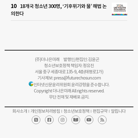
18개국 청소년 300명, ‘기후위기와 물’ 해법 논
의한다
(주)더나은미래 발행인/편집인: 김윤곤
청소년보호정책 책임자: 정유진
서울 중구 세종대로 135-9, 4층(태평로1가)
기사제보:
press@futurechosun.com
인터넷신문윤리위원회 윤리강령을 준수합니다.
Copyright 더나은미래 All rights reserved.
무단 전재 및 재배포 금지.
회사소개
개인정보처리방침
청소년보호정책
편집규약
알립니다