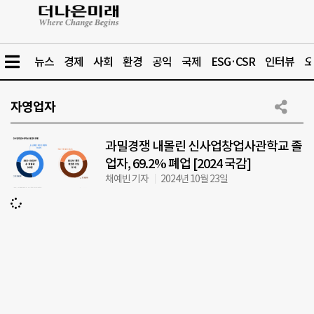
뉴스
경제
사회
환경
공익
국제
ESG·CSR
인터뷰
오
자영업자
과밀경쟁 내몰린 신사업창업사관학교 졸
업자, 69.2% 폐업 [2024 국감]
채예빈 기자
2024년 10월 23일