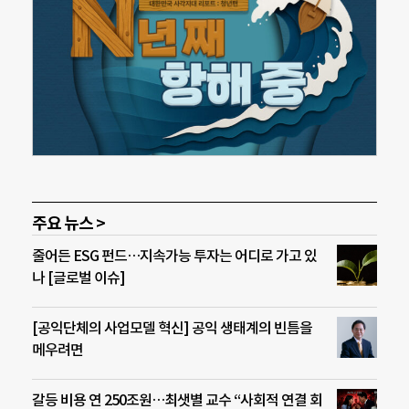
주요 뉴스 >
줄어든 ESG 펀드…지속가능 투자는 어디로 가고 있
나 [글로벌 이슈]
[공익단체의 사업모델 혁신] 공익 생태계의 빈틈을
메우려면
갈등 비용 연 250조원…최샛별 교수 “사회적 연결 회