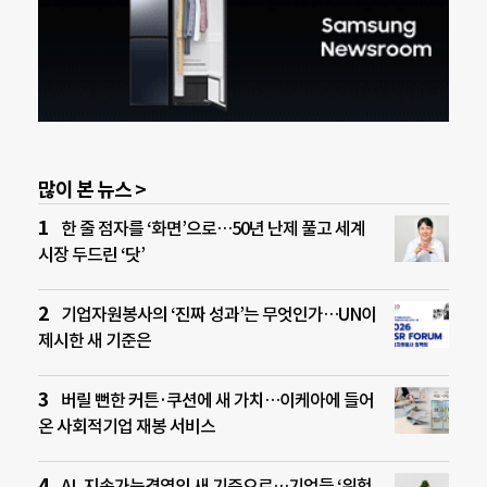
많이 본 뉴스 >
한 줄 점자를 ‘화면’으로…50년 난제 풀고 세계
시장 두드린 ‘닷’
기업자원봉사의 ‘진짜 성과’는 무엇인가…UN이
제시한 새 기준은
버릴 뻔한 커튼·쿠션에 새 가치…이케아에 들어
온 사회적기업 재봉 서비스
AI, 지속가능경영의 새 기준으로…기업들 ‘위험