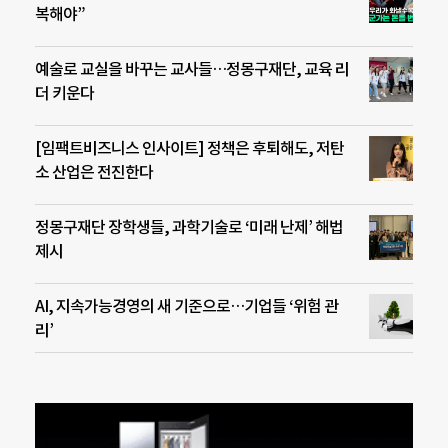
복해야”
예술로 교실을 바꾸는 교사들…정몽구재단, 교육 리
더 키운다
[임팩트비즈니스 인사이트] 정책은 후퇴해도, 저탄
소 산업은 전진한다
정몽구재단 장학생들, 과학기술로 ‘미래 난제’ 해법
제시
AI, 지속가능경영의 새 기준으로…기업들 ‘위험 관
리’