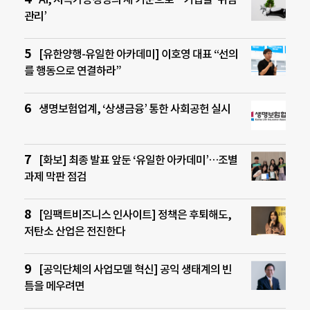
관리’
[유한양행-유일한 아카데미] 이호영 대표 “선의
를 행동으로 연결하라”
생명보험업계, ‘상생금융’ 통한 사회공헌 실시
[화보] 최종 발표 앞둔 ‘유일한 아카데미’…조별
과제 막판 점검
[임팩트비즈니스 인사이트] 정책은 후퇴해도,
저탄소 산업은 전진한다
[공익단체의 사업모델 혁신] 공익 생태계의 빈
틈을 메우려면