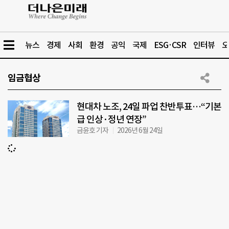
뉴스
경제
사회
환경
공익
국제
ESG·CSR
인터뷰
오
임금협상
현대차 노조, 24일 파업 찬반투표…“기본
급 인상·정년 연장”
금윤호 기자
2026년 6월 24일