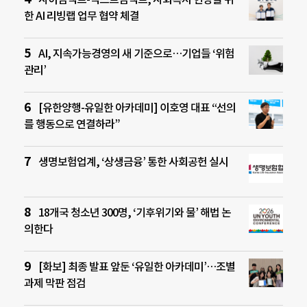
한 AI 리빙랩 업무 협약 체결
AI, 지속가능경영의 새 기준으로…기업들 ‘위험
관리’
[유한양행-유일한 아카데미] 이호영 대표 “선의
를 행동으로 연결하라”
생명보험업계, ‘상생금융’ 통한 사회공헌 실시
18개국 청소년 300명, ‘기후위기와 물’ 해법 논
의한다
[화보] 최종 발표 앞둔 ‘유일한 아카데미’…조별
과제 막판 점검