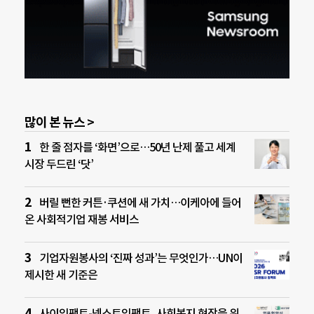
많이 본 뉴스 >
한 줄 점자를 ‘화면’으로…50년 난제 풀고 세계
시장 두드린 ‘닷’
버릴 뻔한 커튼·쿠션에 새 가치…이케아에 들어
온 사회적기업 재봉 서비스
기업자원봉사의 ‘진짜 성과’는 무엇인가…UN이
제시한 새 기준은
사이임팩트-넥스트임팩트, 사회복지 현장을 위