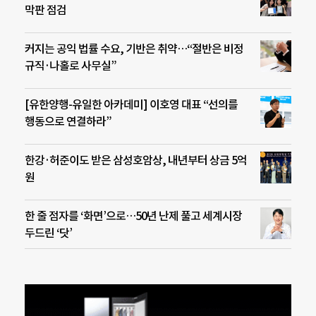
막판 점검
커지는 공익 법률 수요, 기반은 취약…“절반은 비정
규직·나홀로 사무실”
[유한양행-유일한 아카데미] 이호영 대표 “선의를
행동으로 연결하라”
한강·허준이도 받은 삼성호암상, 내년부터 상금 5억
원
한 줄 점자를 ‘화면’으로…50년 난제 풀고 세계시장
두드린 ‘닷’