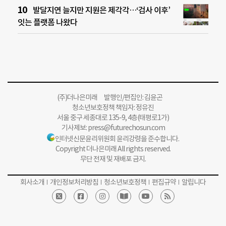
발달지연 늘지만 지원은 제각각…‘검사 이후’
잇는 플랫폼 나왔다
(주)더나은미래 발행인/편집인: 김윤곤
청소년보호정책 책임자: 정유진
서울 중구 세종대로 135-9, 4층(태평로1가)
기사제보:
press@futurechosun.com
인터넷신문윤리위원회 윤리강령을 준수합니다.
Copyright 더나은미래 All rights reserved.
무단 전재 및 재배포 금지.
회사소개
개인정보처리방침
청소년보호정책
편집규약
알립니다