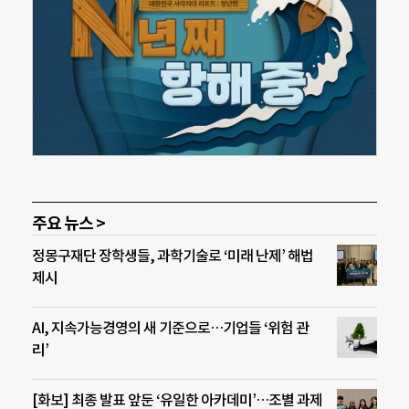
주요 뉴스 >
정몽구재단 장학생들, 과학기술로 ‘미래 난제’ 해법
제시
AI, 지속가능경영의 새 기준으로…기업들 ‘위험 관
리’
[화보] 최종 발표 앞둔 ‘유일한 아카데미’…조별 과제