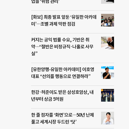
업들 ‘위험 관리’
[화보] 최종 발표 앞둔 ‘유일한 아카데
미’…조별 과제 막판 점검
커지는 공익 법률 수요, 기반은 취
약…“절반은 비정규직·나홀로 사무
실”
[유한양행-유일한 아카데미] 이호영
대표 “선의를 행동으로 연결하라”
한강·허준이도 받은 삼성호암상, 내
년부터 상금 5억원
한 줄 점자를 ‘화면’으로…50년 난제
풀고 세계시장 두드린 ‘닷’