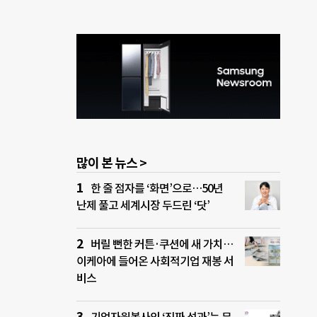
많이 본 뉴스 >
한 줄 점자를 ‘화면’으로…50년
난제 풀고 세계시장 두드린 ‘닷’
버릴 뻔한 커튼·쿠션에 새 가치…
이케아에 들어온 사회적기업 재봉 서
비스