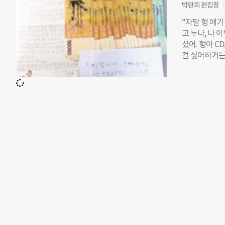
해 활성화시키
박란희 편집장
은 후보 시절 
“자말 형 얘기
매년 100곳
고 누나, 나 
건축, 뉴타운
셨어. 형아 C
데는 실패했다
걸 싫어하거든
제 등 외부조
하고 남은 시
부동산학부 교
나도 만나는 
명래 교수는 
고 맛있는 것도
의 정의와 목적
이 들어 있는 
과 목적을 설명
의 어머니인 
버스 CD를 
“아빠가 없고
에게도 힘이 됐
습지 선생님에
한다. 10만
다.