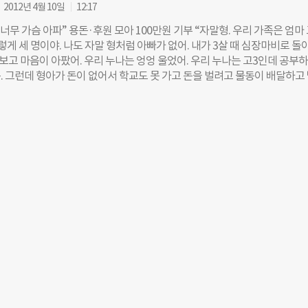
는 것을 말한다(도시재생 활성화 및 지원에 관한 특별법 제2조). 문재인 
2012년 4월 10일
12:17
기존 도시재생 사업에 ‘일자리 창출(뉴딜)’을 더한 ‘도시재생 뉴딜’ 사업을 추
 너무 가슴 아파” 용돈·후원 모아 100만원 기부 “자말형. 우리 가족은 엄마
의 구도심과 노후주거지를 살리겠다고 공약한 바 있다. 역대 정부들이 재개발,
이렇게 세 명이야. 나도 자말 형처럼 아빠가 없어. 내가 3살 때 심장마비로 돌
 등 도시재생 정책을 추진해왔으나 주민이 체감할 수 있는 가시적 성과를 
D보고 마음이 아팠어. 우리 누나는 엉엉 울었어. 우리 누나는 고3인데 공부
는 것이 공통적인 평가. 이에 현 정부는 지속가능한 도시재생을 위해 사회
. 그런데 형아가 돈이 없어서 학교도 못 가고 돈을 벌려고 물동이 배달하고
직을 참여시킬 계획을 세우는 것으로 알려졌다. 1부는 조명래 단국대 도시
간에 공부하는 모습을 보고 감동받았어. 그래서 요즘은 공부를 열심히 하고 
수와 임상연 국토연구원 책임연구원의 주제 발표를 시작으로 막을 올렸다.
사람마다 형아 이야기를 했고 돈도 많이 모았어. 형아 이 돈으로 꼭 학교도 
‘도시재생 뉴딜의 전망과 생태계 조성’을 주제로 새 정부의 도시재생 뉴딜 
 사먹고 엄마 치료약도 사드려(…).” 지난 3월 말 굿네이버스로 현금 100
, 앞으로의 해결방안 등을 논했다. 먼저 조 교수는 ‘도시재생 뉴딜’ 사업의
편지가 도착했다. 대전한밭초등학교 1학년 2반 이주원 군이 쓴 편지였다. 
했다. 그는 “새
이성희(48)씨에게 직접 전화를 걸었다. 이씨는 “주원이와 누나가 둘이서 굿
보더니 갑자기 대성통곡을 하고 울어서 뒤늦게 함께 봤는데, 나도 울컥했다”
 엄마도 아픈데도 생활을 책임지고 밝게 사는 자말의 맑은 눈동자를 보면서
다”고 말했다. 이군은 근처에 사는 할아버지와 할머니, 주말에 모인 친척들
게 CD를 다 보여줬고, 이들은 1만원, 2만원씩 십시일반으로 후원금을 냈
원 남짓한 후원금에 이씨는 90만원을 보태 100만원을 만들어 굿네이버스로 