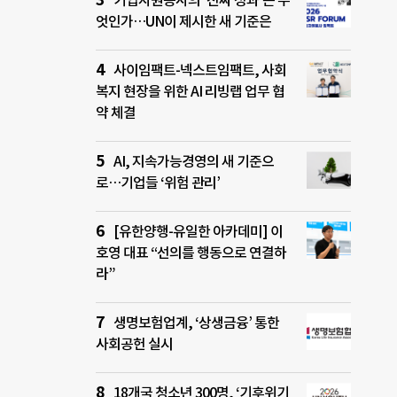
기업자원봉사의 ‘진짜 성과’는 무
엇인가…UN이 제시한 새 기준은
사이임팩트-넥스트임팩트, 사회
복지 현장을 위한 AI 리빙랩 업무 협
약 체결
AI, 지속가능경영의 새 기준으
로…기업들 ‘위험 관리’
[유한양행-유일한 아카데미] 이
호영 대표 “선의를 행동으로 연결하
라”
생명보험업계, ‘상생금융’ 통한
사회공헌 실시
18개국 청소년 300명, ‘기후위기