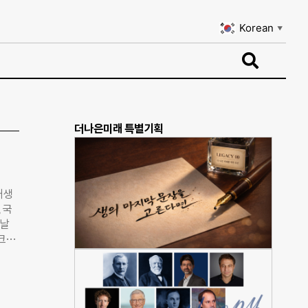
Korean
▼
Korean
▼
더나은미래 특별기획
재생
 국
이날
크의
00
방법
무분
 통