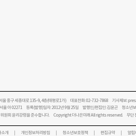
울 중구 세종대로 135-9, 4층(태평로1가) 대표전화: 02-732-7868 기사제보:
pre
울 아 02271 등록(발행)일자: 2012년 9월 25일 발행인/편집인: 김윤곤 청소년
위원회 윤리강령을 준수합니다.
Copyright 더나은미래 All rights reserved. 무
사소개
개인정보처리방침
청소년보호정책
편집규약
알립