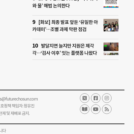
와 물’ 해법 논의한다
[화보] 최종 발표 앞둔 ‘유일한 아
카데미’…조별 과제 막판 점검
발달지연 늘지만 지원은 제각
각…‘검사 이후’ 잇는 플랫폼 나왔다
ss@futurechosun.com
보호정책 책임자: 정유진
단 전재 및 재배포 금지.
니다