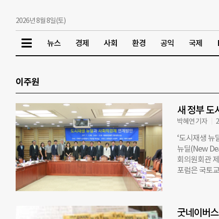
2026년 8월 8일(토)
뉴스
경제
사회
환경
공익
국제
이주원
새 정부 도
박혜연 기자
2
‘도시재생 뉴
뉴딜(New D
회의원회관 제
포럼은 국토교
주관으로 마련됐
여명은 새 정
에 대해 의견을
굿네이버스 
별한 확장, 