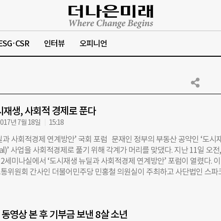
ESG·CSR
인터뷰
오피니언
시재생, 사회적 경제로 푼다
017년 7월 18일
15:18
딜과 사회적경제 연계방안’ 국회 포럼 문재인 정부의 부동산 공약인 ‘도시
eal)’ 사업을 사회적경제로 풀기 위해 각계가 머리를 맞댔다. 지난 11일 오전,
2세미나실에서 ‘도시재생 뉴딜과 사회적경제 연계방안’ 포럼이 열렸다. 
통위원회 간사인 더불어민주당 민홍철 의원실이 주최하고 사단법인 스파
다. 현장에 모인 도시재생 관련 국회의원, 지자체 공무원, 교수, 언론 등 1
부의 도시재생 뉴딜 사업의 구체적 실현 방법으로서 사회적경제를 활용할 
 나누고, 방향을 모색했다. 도시재생은 인구 감소, 산업구조 변화, 도시의 
동영상 본 후 기부금 보낸 8살 소년
주거환경 노후화 등으로 쇠퇴하는 도시를 지역 역량 강화, 지역자원 활용 등을