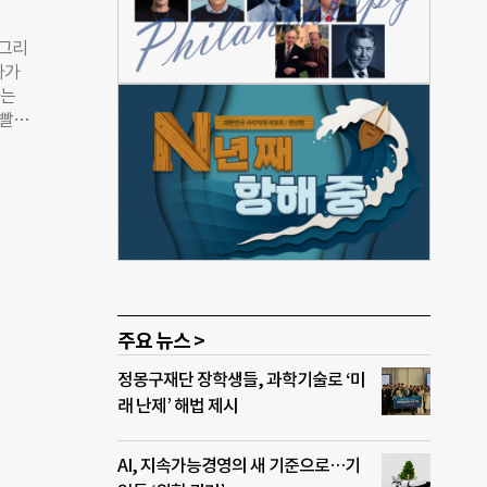
대통령
진,
 그리
 재
아가
거두는
하는
적 경
 빨래
계획·
있어.
 조
다니
사업
만원
 개념
이군
네이
며
 우리
, 학
다고
주요 뉴스 >
보냈
정몽구재단 장학생들, 과학기술로 ‘미
래 난제’ 해법 제시
AI, 지속가능경영의 새 기준으로…기