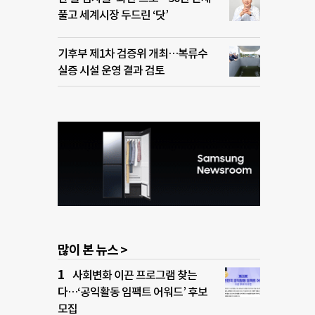
풀고 세계시장 두드린 ‘닷’
기후부 제1차 검증위 개최…복류수
실증 시설 운영 결과 검토
많이 본 뉴스 >
사회변화 이끈 프로그램 찾는
다…‘공익활동 임팩트 어워드’ 후보
모집