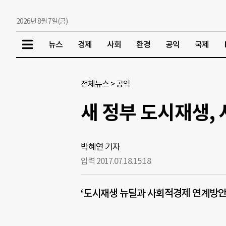
2026년 8월 7일(금)
뉴스
경제
사회
환경
공익
국제
전체뉴스
>
공익
새 정부 도시재생,
박혜연 기자
입력 2017.07.18.
15:18
‘도시재생 뉴딜과 사회적경제 연계방안’