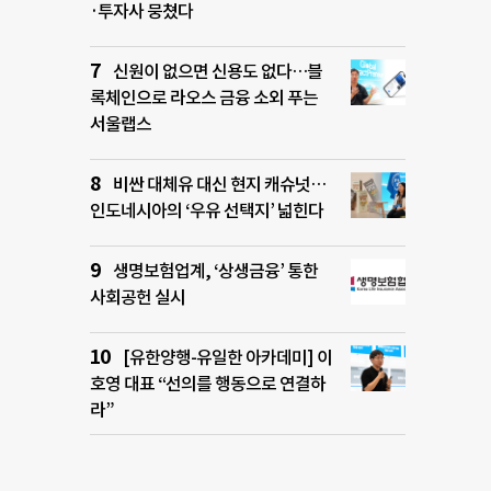
·투자사 뭉쳤다
신원이 없으면 신용도 없다…블
록체인으로 라오스 금융 소외 푸는
서울랩스
비싼 대체유 대신 현지 캐슈넛…
인도네시아의 ‘우유 선택지’ 넓힌다
생명보험업계, ‘상생금융’ 통한
사회공헌 실시
[유한양행-유일한 아카데미] 이
호영 대표 “선의를 행동으로 연결하
라”