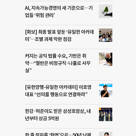
AI, 지속가능경영의 새 기준으로…기
업들 ‘위험 관리’
[화보] 최종 발표 앞둔 ‘유일한 아카데
미’…조별 과제 막판 점검
커지는 공익 법률 수요, 기반은 취
약…“절반은 비정규직·나홀로 사무
실”
[유한양행-유일한 아카데미] 이호영
대표 “선의를 행동으로 연결하라”
한강·허준이도 받은 삼성호암상, 내
년부터 상금 5억원
한 줄 점자를 ‘화면’으로…50년 난제