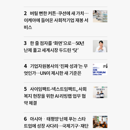
버릴 뻔한 커튼·쿠션에 새 가치…
이케아에 들어온 사회적기업 재봉 서
비스
한 줄 점자를 ‘화면’으로…50년
난제 풀고 세계시장 두드린 ‘닷’
기업자원봉사의 ‘진짜 성과’는 무
엇인가…UN이 제시한 새 기준은
사이임팩트-넥스트임팩트, 사회
복지 현장을 위한 AI 리빙랩 업무 협
약 체결
아시아ㆍ태평양 난제 푸는 스타
트업에 성장 사다리…국제기구·재단