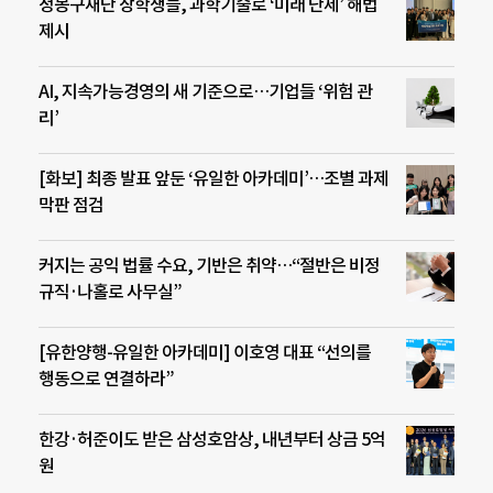
정몽구재단 장학생들, 과학기술로 ‘미래 난제’ 해법
제시
AI, 지속가능경영의 새 기준으로…기업들 ‘위험 관
리’
[화보] 최종 발표 앞둔 ‘유일한 아카데미’…조별 과제
막판 점검
커지는 공익 법률 수요, 기반은 취약…“절반은 비정
규직·나홀로 사무실”
[유한양행-유일한 아카데미] 이호영 대표 “선의를
행동으로 연결하라”
한강·허준이도 받은 삼성호암상, 내년부터 상금 5억
원