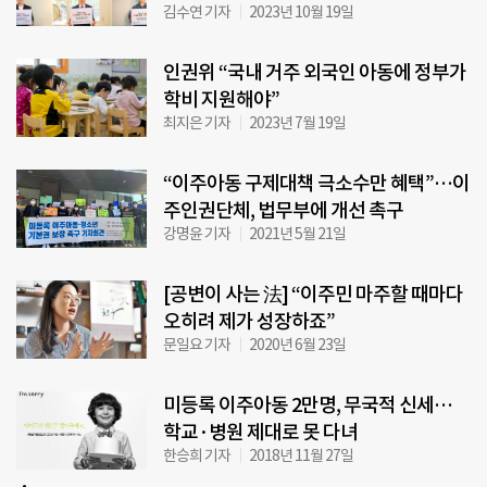
김수연 기자
2023년 10월 19일
인권위 “국내 거주 외국인 아동에 정부가
학비 지원해야”
최지은 기자
2023년 7월 19일
“이주아동 구제대책 극소수만 혜택”…이
주인권단체, 법무부에 개선 촉구
강명윤 기자
2021년 5월 21일
[공변이 사는 法] “이주민 마주할 때마다
오히려 제가 성장하죠”
문일요 기자
2020년 6월 23일
미등록 이주아동 2만명, 무국적 신세…
학교·병원 제대로 못 다녀
한승희 기자
2018년 11월 27일