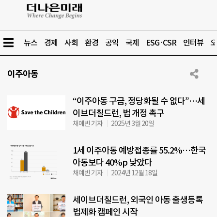
뉴스
경제
사회
환경
공익
국제
ESG·CSR
인터뷰
오
이주아동
“이주아동 구금, 정당화될 수 없다”…세
이브더칠드런, 법 개정 촉구
채예빈 기자
2025년 3월 20일
1세 이주아동 예방접종률 55.2%…한국
아동보다 40%p 낮았다
채예빈 기자
2024년 12월 18일
세이브더칠드런, 외국인 아동 출생등록
법제화 캠페인 시작