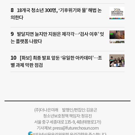
18개국 청소년 300명, ‘기후위기와 물’ 해법 논
의한다
발달지연 늘지만 지원은 제각각…‘검사 이후’ 잇
는 플랫폼 나왔다
[화보] 최종 발표 앞둔 ‘유일한 아카데미’…조
별 과제 막판 점검
(주)더나은미래 발행인/편집인: 김윤곤
청소년보호정책 책임자: 정유진
서울 중구 세종대로 135-9, 4층(태평로1가)
기사제보:
press@futurechosun.com
인터넷신문윤리위원회 윤리강령을 준수합니다.