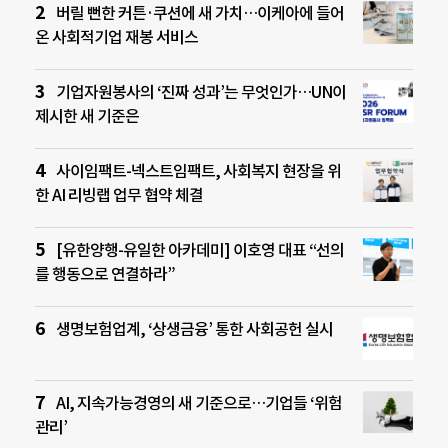
버릴 뻔한 커튼·쿠션에 새 가치…이케아에 들어
온 사회적기업 재봉 서비스
기업자원봉사의 ‘진짜 성과’는 무엇인가…UN이
제시한 새 기준은
사이임팩트-넥스트임팩트, 사회복지 현장을 위
한 AI 리빙랩 업무 협약 체결
[유한양행-유일한 아카데미] 이호영 대표 “선의
를 행동으로 연결하라”
생명보험업계, ‘상생금융’ 통한 사회공헌 실시
AI, 지속가능경영의 새 기준으로…기업들 ‘위험
관리’