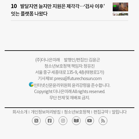
발달지연 늘지만 지원은 제각각…‘검사 이후’
잇는 플랫폼 나왔다
(주)더나은미래 발행인/편집인: 김윤곤
청소년보호정책 책임자: 정유진
서울 중구 세종대로 135-9, 4층(태평로1가)
기사제보:
press@futurechosun.com
인터넷신문윤리위원회 윤리강령을 준수합니다.
Copyright 더나은미래 All rights reserved.
무단 전재 및 재배포 금지.
회사소개
개인정보처리방침
청소년보호정책
편집규약
알립니다