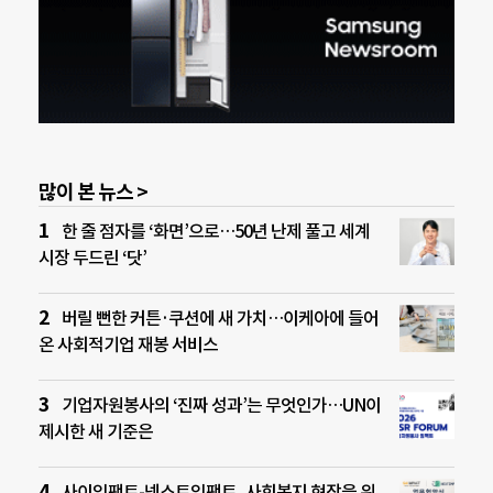
많이 본 뉴스 >
한 줄 점자를 ‘화면’으로…50년 난제 풀고 세계
시장 두드린 ‘닷’
버릴 뻔한 커튼·쿠션에 새 가치…이케아에 들어
온 사회적기업 재봉 서비스
기업자원봉사의 ‘진짜 성과’는 무엇인가…UN이
제시한 새 기준은
사이임팩트-넥스트임팩트, 사회복지 현장을 위