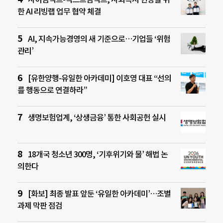
한 AI 리빙랩 업무 협약 체결
AI, 지속가능경영의 새 기준으로…기업들 ‘위험
관리’
[유한양행-유일한 아카데미] 이호영 대표 “선의
를 행동으로 연결하라”
생명보험업계, ‘상생금융’ 통한 사회공헌 실시
18개국 청소년 300명, ‘기후위기와 물’ 해법 논
의한다
[화보] 최종 발표 앞둔 ‘유일한 아카데미’…조별
과제 막판 점검