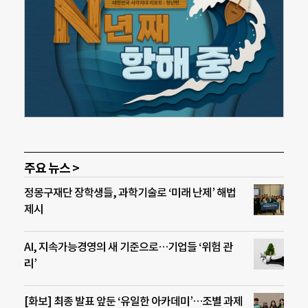
주요 뉴스 >
정몽구재단 장학생들, 과학기술로 ‘미래 난제’ 해법
제시
AI, 지속가능경영의 새 기준으로…기업들 ‘위험 관
리’
[화보] 최종 발표 앞둔 ‘유일한 아카데미’…조별 과제