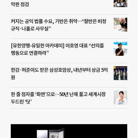
막판 점검
커지는 공익 법률 수요, 기반은 취약…“절반은 비정
규직·나홀로 사무실”
[유한양행-유일한 아카데미] 이호영 대표 “선의를
행동으로 연결하라”
한강·허준이도 받은 삼성호암상, 내년부터 상금 5억
원
한 줄 점자를 ‘화면’으로…50년 난제 풀고 세계시장
두드린 ‘닷’