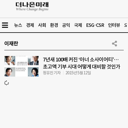
뉴스
경제
사회
환경
공익
국제
ESG·CSR
인터뷰
오
이재란
7년새 100배 커진 ‘아너 소사이어티’…
초고액 기부 시대 어떻게 대비할 것인가
정유진 기자
2015년 5월 12일