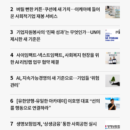
버릴 뻔한 커튼·쿠션에 새 가치…이케아에 들어
온 사회적기업 재봉 서비스
기업자원봉사의 ‘진짜 성과’는 무엇인가…UN이
제시한 새 기준은
사이임팩트-넥스트임팩트, 사회복지 현장을 위
한 AI 리빙랩 업무 협약 체결
AI, 지속가능경영의 새 기준으로…기업들 ‘위험
관리’
[유한양행-유일한 아카데미] 이호영 대표 “선의
를 행동으로 연결하라”
생명보험업계, ‘상생금융’ 통한 사회공헌 실시