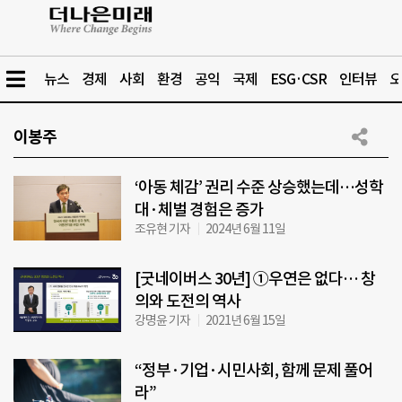
뉴스
경제
사회
환경
공익
국제
ESG·CSR
인터뷰
오
이봉주
‘아동 체감’ 권리 수준 상승했는데…성학
대·체벌 경험은 증가
조유현 기자
2024년 6월 11일
[굿네이버스 30년] ①우연은 없다… 창
의와 도전의 역사
강명윤 기자
2021년 6월 15일
“정부·기업·시민사회, 함께 문제 풀어
라”