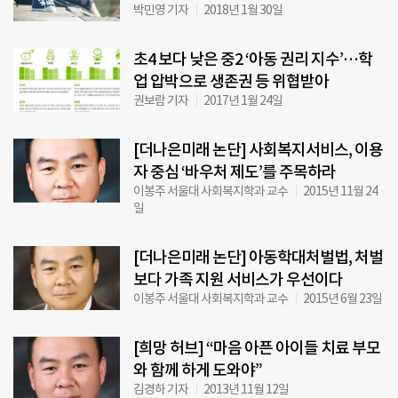
박민영 기자
2018년 1월 30일
초4 보다 낮은 중2 ‘아동 권리 지수’…학
업 압박으로 생존권 등 위협받아
권보람 기자
2017년 1월 24일
[더나은미래 논단] 사회복지서비스, 이용
자 중심 ‘바우처 제도’를 주목하라
이봉주 서울대 사회복지학과 교수
2015년 11월 24
일
[더나은미래 논단] 아동학대처벌법, 처벌
보다 가족 지원 서비스가 우선이다
이봉주 서울대 사회복지학과 교수
2015년 6월 23일
[희망 허브] “마음 아픈 아이들 치료 부모
와 함께 하게 도와야”
김경하 기자
2013년 11월 12일