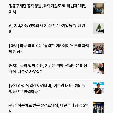
정몽구재단 장학생들, 과학기술로 ‘미래 난제’ 해법
제시
AI, 지속가능경영의 새 기준으로…기업들 ‘위험 관
리’
[화보] 최종 발표 앞둔 ‘유일한 아카데미’…조별 과제
막판 점검
커지는 공익 법률 수요, 기반은 취약…“절반은 비정
규직·나홀로 사무실”
[유한양행-유일한 아카데미] 이호영 대표 “선의를
행동으로 연결하라”
한강·허준이도 받은 삼성호암상, 내년부터 상금 5억
원