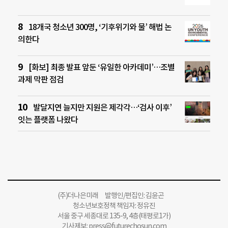
18개국 청소년 300명, ‘기후위기와 물’ 해법 논
의한다
[화보] 최종 발표 앞둔 ‘유일한 아카데미’…조별
과제 막판 점검
발달지연 늘지만 지원은 제각각…‘검사 이후’
잇는 플랫폼 나왔다
(주)더나은미래 발행인/편집인: 김윤곤
청소년보호정책 책임자: 정유진
서울 중구 세종대로 135-9, 4층(태평로1가)
기사제보:
press@futurechosun.com