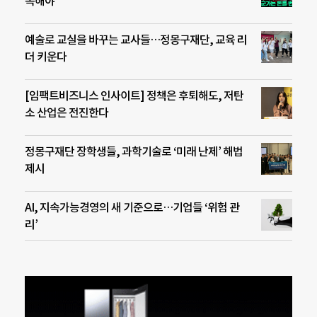
복해야”
예술로 교실을 바꾸는 교사들…정몽구재단, 교육 리
더 키운다
[임팩트비즈니스 인사이트] 정책은 후퇴해도, 저탄
소 산업은 전진한다
정몽구재단 장학생들, 과학기술로 ‘미래 난제’ 해법
제시
AI, 지속가능경영의 새 기준으로…기업들 ‘위험 관
리’