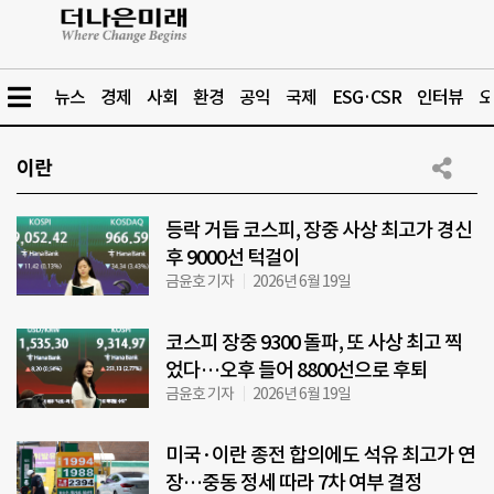
뉴스
경제
사회
환경
공익
국제
ESG·CSR
인터뷰
오
이란
등락 거듭 코스피, 장중 사상 최고가 경신
후 9000선 턱걸이
금윤호 기자
2026년 6월 19일
코스피 장중 9300 돌파, 또 사상 최고 찍
었다…오후 들어 8800선으로 후퇴
금윤호 기자
2026년 6월 19일
미국·이란 종전 합의에도 석유 최고가 연
장…중동 정세 따라 7차 여부 결정