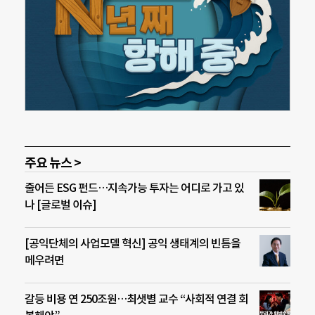
주요 뉴스 >
줄어든 ESG 펀드…지속가능 투자는 어디로 가고 있
나 [글로벌 이슈]
[공익단체의 사업모델 혁신] 공익 생태계의 빈틈을
메우려면
갈등 비용 연 250조원…최샛별 교수 “사회적 연결 회