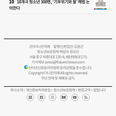
18개국 청소년 300명, ‘기후위기와 물’ 해법 논
의한다
(주)더나은미래 발행인/편집인: 김윤곤
청소년보호정책 책임자: 정유진
서울 중구 세종대로 135-9, 4층(태평로1가)
기사제보:
press@futurechosun.com
인터넷신문윤리위원회 윤리강령을 준수합니다.
Copyright 더나은미래 All rights reserved.
무단 전재 및 재배포 금지.
회사소개
개인정보처리방침
청소년보호정책
편집규약
알립니다