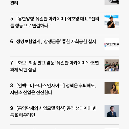
관리’
[유한양행-유일한 아카데미] 이호영 대표 “선의
를 행동으로 연결하라”
생명보험업계, ‘상생금융’ 통한 사회공헌 실시
[화보] 최종 발표 앞둔 ‘유일한 아카데미’…조별
과제 막판 점검
[임팩트비즈니스 인사이트] 정책은 후퇴해도,
저탄소 산업은 전진한다
[공익단체의 사업모델 혁신] 공익 생태계의 빈
틈을 메우려면