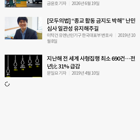
금윤호 기자
2026년 6월 19일
[모두의법] “종교 활동 금지도 박해” 난민
심사 일관성 유지해주길
이탁건 유엔난민기구 한국대표부 변호사
2019년 10
월 8일
지난해 전 세계 사형집행 최소 690건…전
년比 31% 급감
문일요 기자
2019년 4월 10일