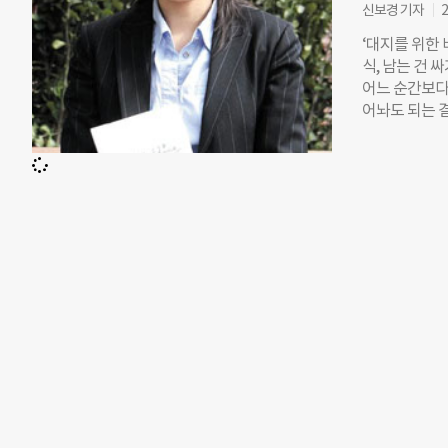
협찬 제의가 
신보경 기자
2
다. 합성섬유
‘대지를 위한
하객을 대접하
식, 남는 건 
주자 ‘대지를 
어느 순간보다 
까지 모두 제
어놔도 되는 결
러질 야외공간
련 상품이 죄
‘커튼을 만들고
루를 위해 만
결정이었을 텐
황에서 진정한
효리, 이상순
이가 있다. 사
것’ 딱 두 가
방송국 의상실
딩드레스를 만드
터뷰를 보고서
물음에 내 마
했고, 자신의 
기풀, 한지, 
버려지는 썩지
했기 때문이다
했다. 이 개