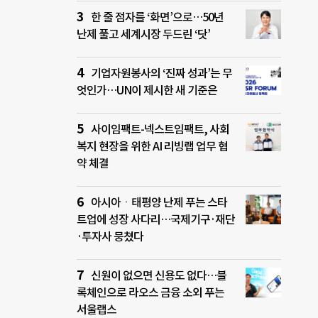
한 줄 점자를 ‘화면’으로…50년
난제 풀고 세계시장 두드린 ‘닷’
기업자원봉사의 ‘진짜 성과’는 무
엇인가…UN이 제시한 새 기준은
사이임팩트-넥스트임팩트, 사회
복지 현장을 위한 AI 리빙랩 업무 협
약 체결
아시아ㆍ태평양 난제 푸는 스타
트업에 성장 사다리…국제기구·재단
·투자사 뭉쳤다
신원이 없으면 신용도 없다…블
록체인으로 라오스 금융 소외 푸는
서울랩스