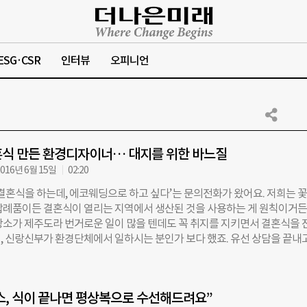
ESG·CSR
인터뷰
오피니언
혼식 만든 환경디자이너… 대지를 위한 바느질
016년 6월 15일
02:20
결혼식을 하는데, 에코웨딩으로 하고 싶다’는 문의전화가 왔어요. 저희는 
답례품이든 결혼식이 열리는 지역에서 생산된 것을 사용하는 게 원칙이거든
장소가 제주도라 번거로운 일이 많을 텐데도 꼭 취지를 지키면서 결혼식을 
, 신랑신부가 환경단체에서 일하시는 분인가 보다 했죠. 유선 상담을 끝내
 상담을 신청하는 카드가 날아왔는데 신부 이름에 ‘이효리’, 신랑 이름에 ‘
혀있더군요. 처음엔 누가 장난을 친 줄 알았어요. 두 사람의 결혼 소식이 언
이었거든요.” 2013년, 대한민국 최고의 스타일 아이콘인 이효리와, 천재 
, 식이 끝나면 평상복으로 수선해드려요”
의 결혼식. 모두가 주목하는 ‘세기의 커플’답게 암암리에 드레스를 비롯한