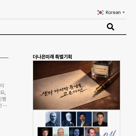
Korean
▼
Korean
▼
더나은미래 특별기획
꽃이
요,
진행
고 얼
이상
론에
기타
 온갖