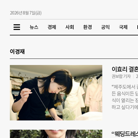
2026년 8월 7일(금)
뉴스
경제
사회
환경
공익
국제
이경재
이효리 결
권보람 기자
2
“제주도에서 
든 음식이든 
식이 열리는 
하고 싶다기에
마 뒤 정식으로
순’이라고 적
알려지기도 전
“웨딩드레스
리스트 이상순