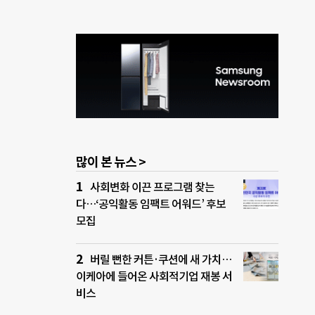
많이 본 뉴스 >
사회변화 이끈 프로그램 찾는
다…‘공익활동 임팩트 어워드’ 후보
모집
버릴 뻔한 커튼·쿠션에 새 가치…
이케아에 들어온 사회적기업 재봉 서
비스