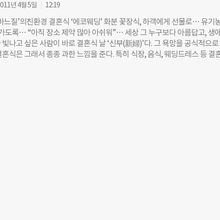
쏟아졌다. 하지만 두 사람은 이 모든 제안을 거절하고 ‘친환경 결혼식’을 선
011년 4월 5일
12:19
 대신 옥수수 원사로 웨딩드레스를 만들고, 호텔 뷔페 대신 동네 맛집 음식
 바느질’의친환경 결혼식 ‘에코웨딩’ 화분 꽃장식, 하객에게 선물로… 유기농
는 조그만 사회적기업의 대표가 결혼식 기획을 맡았다. 국내 ‘에코웨딩’의
싸가도록… “아직 장소 제약 많아 아쉬워”… 세상 그 누구보다 아름답고, 생애
위한 바느질’의 이경재(37) 대표다. 두 사람의 결혼식은 하객 의자와 화분 
빛나고 싶은 사람이 바로 결혼식 날 ‘신부(新婦)’다. 그 욕망을 공식적으로
주도 현지에서 공수한 제품으로 꾸며졌다. 파파라치를 피하기 위해 결혼식이
혼식은 그래서 종종 과한 느낌을 준다. 특히 식장, 음식, 웨딩드레스 등 결
은 리넨과 면으로 벽을 만들어 둘렀다. 이 가림막 천은 결혼식이 끝나고 난
다 ‘패키지화’된 한국의 결혼식은 비싸면서도 천편일률적이다. 결혼식 날 단
 싶다’는 하객에게 선물로 줬다. 남은 천으로는 에코백을 제작했다. “쉽지
들어지고 버려지는 물품들이 환경을 심하게 오염시킨다는 것도 문제다. 이런
데, 환경과 마을을 생각하는 기획에 신랑과 신부 모두 적극 동참해주셨어요
 의미의 결혼이 무엇인지 묻고, 상업화된 한국의 결혼문화에 대안을 제시
씨가 결혼식을 부탁할 때 내건 조건은 ‘비공개로 진행할 것’과 ‘상업적이지 
회적기업 ‘대지를 위한 바느질’의 이경재(31) 대표다. 이씨는 원래 의류회
지뿐이었죠.” 대지를
에서 일하는 평범한 패션디자이너였다. 그런 이씨가 ‘옥수수 전분’을 이용
는 그린(green) 디자이너가 된 것은 한 방송을 통해 국민대 윤호섭 교수
다. 이씨는 “‘환경이 이렇게 되기까지 디자이너의 잘못은 없나?’라는 윤 
음이 움직였다”고 말했다. 그 길로 이씨는 국민대학교 환경디자인 대학원에
전공인 ‘패션’을 통해 환경과 공존할 수 있는 디자인을 하기 시작했다. 이씨
옥수수 전분 등을 소재로 친환경 드레스를 만들기 시작했다. 일년에 170만 
도 않는 드레스는 새롭게 출발하는 한 가정의 시작과는 어울리지 않다고 
. 2006년 연 첫 개인전에는 친환경 소재를 이용한 웨딩드레스 열여섯 벌을
인전을 보러 온 한 여성 관람객이 옥수수 전분으로 만든 드레스를 입고