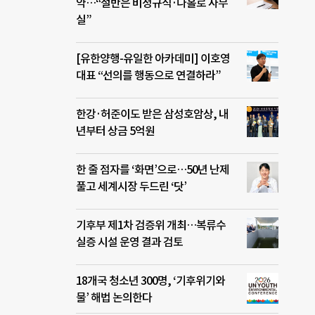
약…“절반은 비정규직·나홀로 사무
실”
[유한양행-유일한 아카데미] 이호영
대표 “선의를 행동으로 연결하라”
한강·허준이도 받은 삼성호암상, 내
년부터 상금 5억원
한 줄 점자를 ‘화면’으로…50년 난제
풀고 세계시장 두드린 ‘닷’
기후부 제1차 검증위 개최…복류수
실증 시설 운영 결과 검토
18개국 청소년 300명, ‘기후위기와
물’ 해법 논의한다