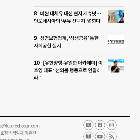
비싼 대체유 대신 현지 캐슈넛…
인도네시아의 ‘우유 선택지’ 넓힌다
생명보험업계, ‘상생금융’ 통한
사회공헌 실시
[유한양행-유일한 아카데미] 이
호영 대표 “선의를 행동으로 연결하
라”
ss@futurechosun.com
보호정책 책임자: 정유진