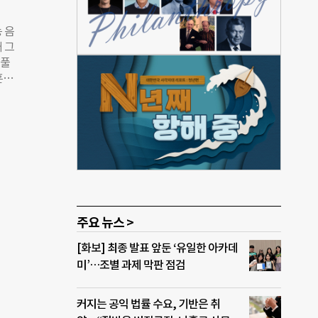
택했
으로
 음
 선두
 그
하나
 풀
 치
혼관
 후
 하
 않은
 상
. 이
하는
않을
사와
해 웨
의 인
교수의
 진학
는 쐐
주요 뉴스 >
벌씩
[화보] 최종 발표 앞둔 ‘유일한 아카데
생각
미’…조별 과제 막판 점검
 전시
커지는 공익 법률 수요, 기반은 취