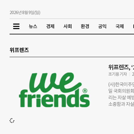
2026년 8월 9일(일)
뉴스
경제
사회
환경
공익
국제
위프렌즈
위프렌즈, 
조기용 기자
2
(사)한국이주
일 국회의원회
리는 자살 예방
소중함과 자살
다. 위프렌즈
로 다룰 예정
당사자가 ‘한
협회 위프렌즈