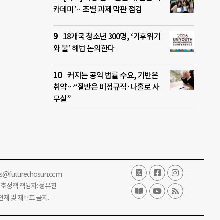
카데미’…조별 과제 막판 점검
18개국 청소년 300명, ‘기후위기
와 물’ 해법 논의한다
커지는 공익 법률 수요, 기반은
취약…“절반은 비정규직·나홀로 사
무실”
ss@futurechosun.com
보호정책 책임자: 정유진
단 전재 및 재배포 금지.