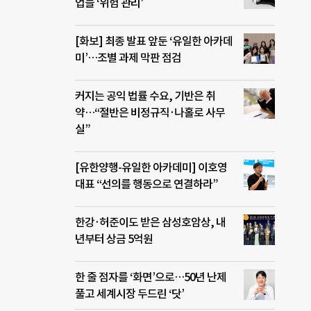
업들 ‘위험 관리’
[화보] 최종 발표 앞둔 ‘유일한 아카데
미’…조별 과제 막판 점검
커지는 공익 법률 수요, 기반은 취
약…“절반은 비정규직·나홀로 사무
실”
[유한양행-유일한 아카데미] 이호영
대표 “선의를 행동으로 연결하라”
한강·허준이도 받은 삼성호암상, 내
년부터 상금 5억원
한 줄 점자를 ‘화면’으로…50년 난제
풀고 세계시장 두드린 ‘닷’