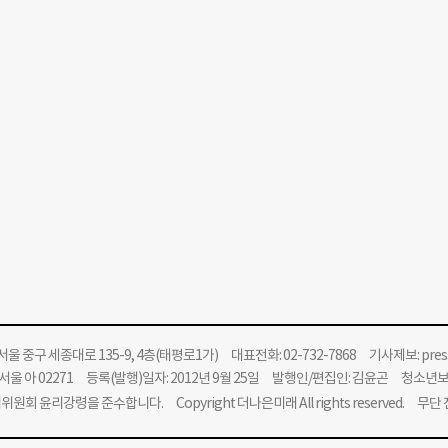
울 중구 세종대로 135-9, 4층(태평로1가) 대표전화: 02-732-7868 기사제보:
pre
울 아 02271 등록(발행)일자: 2012년 9월 25일 발행인/편집인: 김윤곤 청소년
위원회 윤리강령을 준수합니다.
Copyright 더나은미래 All rights reserved. 무