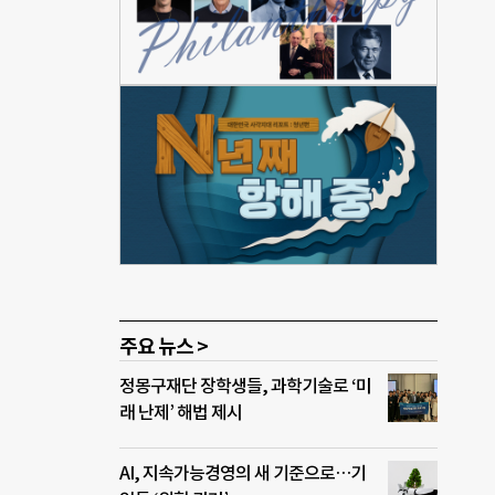
거주하
 환
원활동
 외국
사회
발생
제로
강 문
기용
주요 뉴스 >
정몽구재단 장학생들, 과학기술로 ‘미
래 난제’ 해법 제시
AI, 지속가능경영의 새 기준으로…기