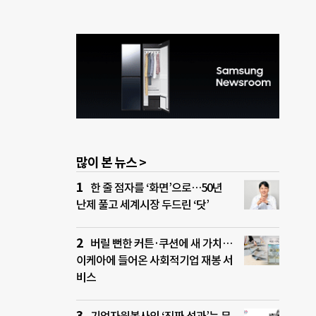
많이 본 뉴스 >
한 줄 점자를 ‘화면’으로…50년
난제 풀고 세계시장 두드린 ‘닷’
버릴 뻔한 커튼·쿠션에 새 가치…
이케아에 들어온 사회적기업 재봉 서
비스