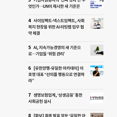
기업자원봉사의 ‘진짜 성과’는 무
엇인가…UN이 제시한 새 기준은
사이임팩트-넥스트임팩트, 사회
복지 현장을 위한 AI 리빙랩 업무 협
약 체결
AI, 지속가능경영의 새 기준으
로…기업들 ‘위험 관리’
[유한양행-유일한 아카데미] 이
호영 대표 “선의를 행동으로 연결하
라”
생명보험업계, ‘상생금융’ 통한
사회공헌 실시
[화보] 최종 발표 앞둔 ‘유일한 아