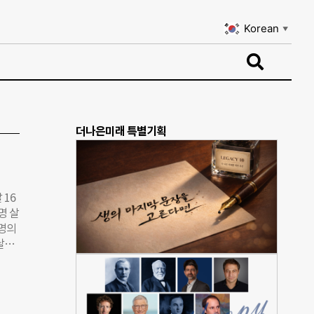
Korean
▼
Korean
▼
더나은미래 특별기획
 16
명 살
생명의
날이
주제
자
민건강
방센터