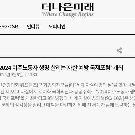
ESG·CSR
인터뷰
오피니언
‘2024 이주노동자 생명 살리는 자살 예방 국제포럼’ 개최
024년 9월 9일
13:30
민건강협회 위프렌즈(구 희망의친구들)이 ‘세계 자살예방의 날’을 맞아 내달
관 제2세미나실에서 서미화 국회의원과 공동주최로 ‘2024 이주노동자 생
 국제포럼’을 개최한다고 9일 밝혔다. 세계 자살예방의 날(9월 10일)은 
 문제의 심각성을 알리고 대책을 마련하기 위해 전 세계가 함께 노력하는 
는 포럼을 통해 국내 이주노동자의 정신건강 실태와 자살 예방의 필요성을 
이다. 네팔·스리랑카·캄보디아 대사관의 인사말을 시작으로 국내 이주노동
국사회 적응 과정 어려움과 자살 위기’를 발표한다. 이어 이애란 한국이주
 사무처장, 신은정 한국생명존중희망재단 본부장, 안병은 수원시자살예