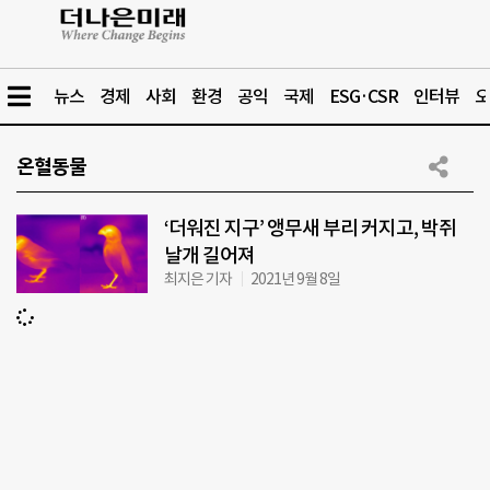
뉴스
경제
사회
환경
공익
국제
ESG·CSR
인터뷰
오
온혈동물
‘더워진 지구’ 앵무새 부리 커지고, 박쥐
날개 길어져
최지은 기자
2021년 9월 8일