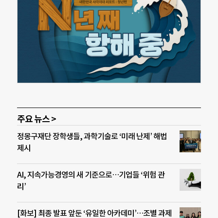
주요 뉴스 >
정몽구재단 장학생들, 과학기술로 ‘미래 난제’ 해법
제시
AI, 지속가능경영의 새 기준으로…기업들 ‘위험 관
리’
[화보] 최종 발표 앞둔 ‘유일한 아카데미’…조별 과제