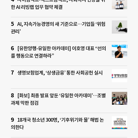
한 AI 리빙랩 업무 협약 체결
AI, 지속가능경영의 새 기준으로…기업들 ‘위험
관리’
[유한양행-유일한 아카데미] 이호영 대표 “선의
를 행동으로 연결하라”
생명보험업계, ‘상생금융’ 통한 사회공헌 실시
[화보] 최종 발표 앞둔 ‘유일한 아카데미’…조별
과제 막판 점검
18개국 청소년 300명, ‘기후위기와 물’ 해법 논
의한다