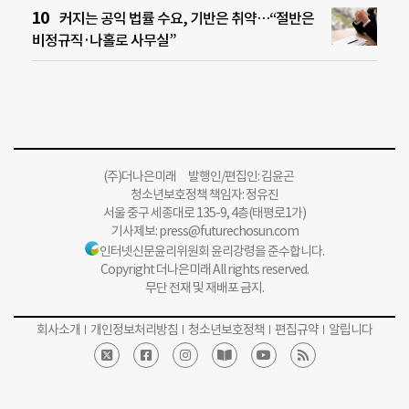
커지는 공익 법률 수요, 기반은 취약…“절반은
비정규직·나홀로 사무실”
(주)더나은미래 발행인/편집인: 김윤곤
청소년보호정책 책임자: 정유진
서울 중구 세종대로 135-9, 4층(태평로1가)
기사제보:
press@futurechosun.com
인터넷신문윤리위원회 윤리강령을 준수합니다.
Copyright 더나은미래 All rights reserved.
무단 전재 및 재배포 금지.
회사소개
개인정보처리방침
청소년보호정책
편집규약
알립니다