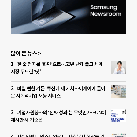
많이 본 뉴스 >
한 줄 점자를 ‘화면’으로…50년 난제 풀고 세계
시장 두드린 ‘닷’
버릴 뻔한 커튼·쿠션에 새 가치…이케아에 들어
온 사회적기업 재봉 서비스
기업자원봉사의 ‘진짜 성과’는 무엇인가…UN이
제시한 새 기준은
사이임팩트-넥스트임팩트, 사회복지 현장을 위