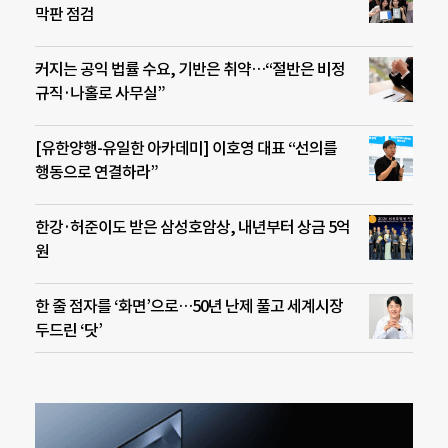
막판 점검
커지는 공익 법률 수요, 기반은 취약…“절반은 비정
규직·나홀로 사무실”
[유한양행-유일한 아카데미] 이호영 대표 “선의를
행동으로 연결하라”
한강·허준이도 받은 삼성호암상, 내년부터 상금 5억
원
한 줄 점자를 ‘화면’으로…50년 난제 풀고 세계시장
두드린 ‘닷’