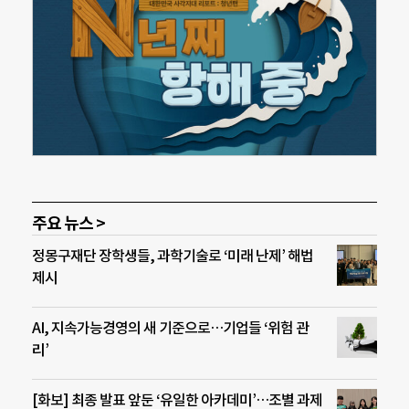
주요 뉴스 >
정몽구재단 장학생들, 과학기술로 ‘미래 난제’ 해법
제시
AI, 지속가능경영의 새 기준으로…기업들 ‘위험 관
리’
[화보] 최종 발표 앞둔 ‘유일한 아카데미’…조별 과제