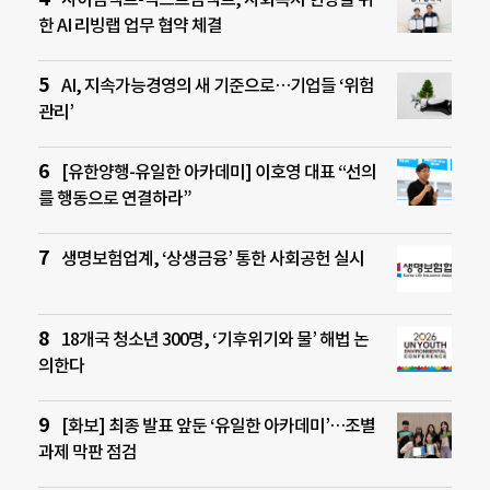
한 AI 리빙랩 업무 협약 체결
AI, 지속가능경영의 새 기준으로…기업들 ‘위험
관리’
[유한양행-유일한 아카데미] 이호영 대표 “선의
를 행동으로 연결하라”
생명보험업계, ‘상생금융’ 통한 사회공헌 실시
18개국 청소년 300명, ‘기후위기와 물’ 해법 논
의한다
[화보] 최종 발표 앞둔 ‘유일한 아카데미’…조별
과제 막판 점검