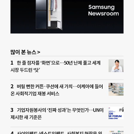
많이 본 뉴스 >
한 줄 점자를 ‘화면’으로…50년 난제 풀고 세계
시장 두드린 ‘닷’
버릴 뻔한 커튼·쿠션에 새 가치…이케아에 들어
온 사회적기업 재봉 서비스
기업자원봉사의 ‘진짜 성과’는 무엇인가…UN이
제시한 새 기준은
사이임팩트-넥스트임팩트, 사회복지 현장을 위