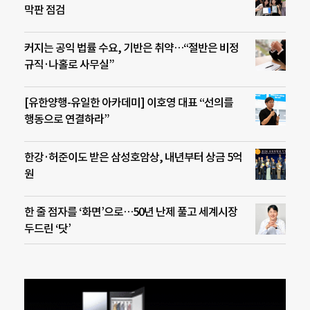
막판 점검
커지는 공익 법률 수요, 기반은 취약…“절반은 비정
규직·나홀로 사무실”
[유한양행-유일한 아카데미] 이호영 대표 “선의를
행동으로 연결하라”
한강·허준이도 받은 삼성호암상, 내년부터 상금 5억
원
한 줄 점자를 ‘화면’으로…50년 난제 풀고 세계시장
두드린 ‘닷’