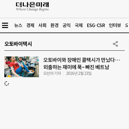
뉴스
경제
사회
환경
공익
국제
ESG·CSR
인터뷰
오
오토바이택시
오토바이와 장애인 콜택시가 만났다…
외출하는 재미에 푹~ 빠진 베트남
오민아 기자
2016년 2월 23일