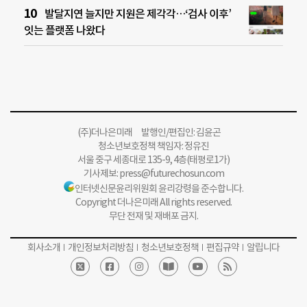
발달지연 늘지만 지원은 제각각…‘검사 이후’
잇는 플랫폼 나왔다
(주)더나은미래 발행인/편집인: 김윤곤
청소년보호정책 책임자: 정유진
서울 중구 세종대로 135-9, 4층(태평로1가)
기사제보:
press@futurechosun.com
인터넷신문윤리위원회 윤리강령을 준수합니다.
Copyright 더나은미래 All rights reserved.
무단 전재 및 재배포 금지.
회사소개
개인정보처리방침
청소년보호정책
편집규약
알립니다