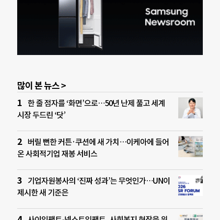
많이 본 뉴스 >
한 줄 점자를 ‘화면’으로…50년 난제 풀고 세계
시장 두드린 ‘닷’
버릴 뻔한 커튼·쿠션에 새 가치…이케아에 들어
온 사회적기업 재봉 서비스
기업자원봉사의 ‘진짜 성과’는 무엇인가…UN이
제시한 새 기준은
사이임팩트-넥스트임팩트, 사회복지 현장을 위