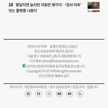
발달지연 늘지만 지원은 제각각…‘검사 이후’
잇는 플랫폼 나왔다
(주)더나은미래 발행인/편집인: 김윤곤
청소년보호정책 책임자: 정유진
서울 중구 세종대로 135-9, 4층(태평로1가)
기사제보:
press@futurechosun.com
인터넷신문윤리위원회 윤리강령을 준수합니다.
Copyright 더나은미래 All rights reserved.
무단 전재 및 재배포 금지.
회사소개
개인정보처리방침
청소년보호정책
편집규약
알립니다