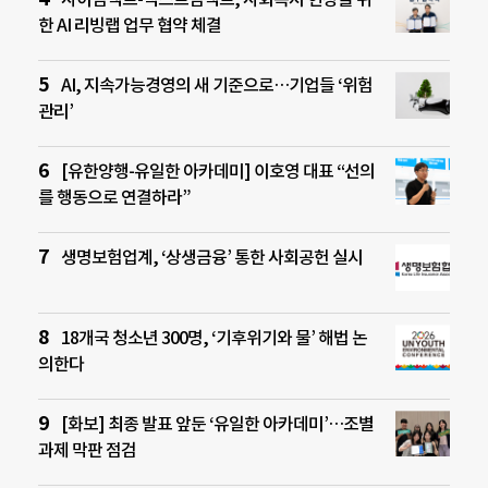
한 AI 리빙랩 업무 협약 체결
AI, 지속가능경영의 새 기준으로…기업들 ‘위험
관리’
[유한양행-유일한 아카데미] 이호영 대표 “선의
를 행동으로 연결하라”
생명보험업계, ‘상생금융’ 통한 사회공헌 실시
18개국 청소년 300명, ‘기후위기와 물’ 해법 논
의한다
[화보] 최종 발표 앞둔 ‘유일한 아카데미’…조별
과제 막판 점검