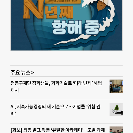
주요 뉴스 >
정몽구재단 장학생들, 과학기술로 ‘미래 난제’ 해법
제시
AI, 지속가능경영의 새 기준으로…기업들 ‘위험 관
리’
[화보] 최종 발표 앞둔 ‘유일한 아카데미’…조별 과제