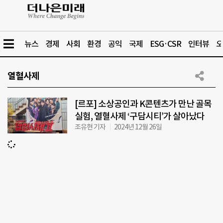
뉴스
경제
사회
환경
공익
국제
ESG·CSR
인터뷰
오
열혈사제
[르포] 소상공인과 K콘텐츠가 만난 골목
실험, 열혈사제 ‘구담시티’가 살아났다
조유현 기자
2024년 12월 26일