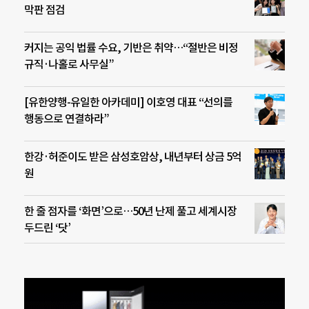
막판 점검
커지는 공익 법률 수요, 기반은 취약…“절반은 비정
규직·나홀로 사무실”
[유한양행-유일한 아카데미] 이호영 대표 “선의를
행동으로 연결하라”
한강·허준이도 받은 삼성호암상, 내년부터 상금 5억
원
한 줄 점자를 ‘화면’으로…50년 난제 풀고 세계시장
두드린 ‘닷’