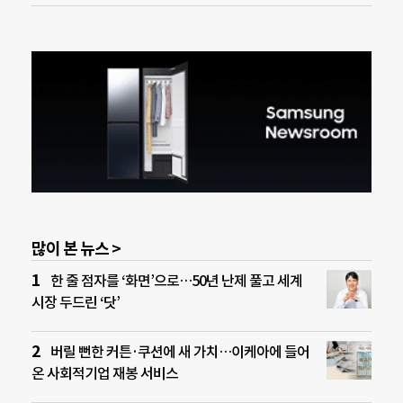
많이 본 뉴스 >
한 줄 점자를 ‘화면’으로…50년 난제 풀고 세계
시장 두드린 ‘닷’
버릴 뻔한 커튼·쿠션에 새 가치…이케아에 들어
온 사회적기업 재봉 서비스