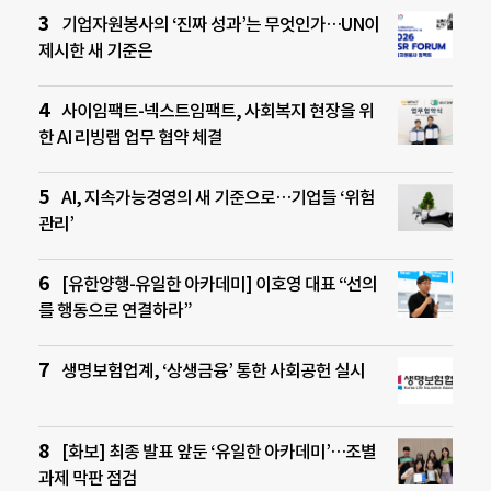
기업자원봉사의 ‘진짜 성과’는 무엇인가…UN이
제시한 새 기준은
사이임팩트-넥스트임팩트, 사회복지 현장을 위
한 AI 리빙랩 업무 협약 체결
AI, 지속가능경영의 새 기준으로…기업들 ‘위험
관리’
[유한양행-유일한 아카데미] 이호영 대표 “선의
를 행동으로 연결하라”
생명보험업계, ‘상생금융’ 통한 사회공헌 실시
[화보] 최종 발표 앞둔 ‘유일한 아카데미’…조별
과제 막판 점검