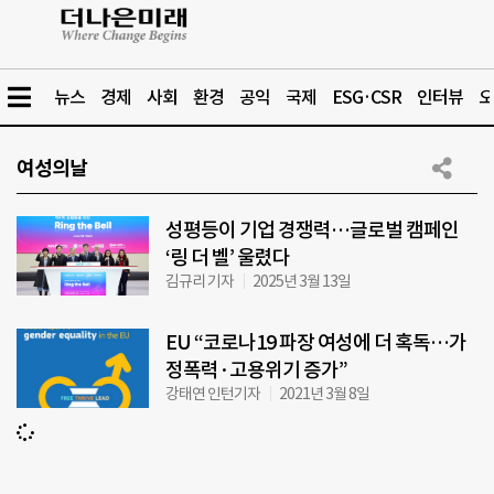
뉴스
경제
사회
환경
공익
국제
ESG·CSR
인터뷰
오
여성의날
성평등이 기업 경쟁력…글로벌 캠페인
‘링 더 벨’ 울렸다
김규리 기자
2025년 3월 13일
EU “코로나19 파장 여성에 더 혹독…가
정폭력·고용위기 증가”
강태연 인턴기자
2021년 3월 8일