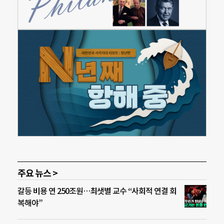
주요 뉴스 >
갈등 비용 연 250조원…최샛별 교수 “사회적 연결 회
복해야”