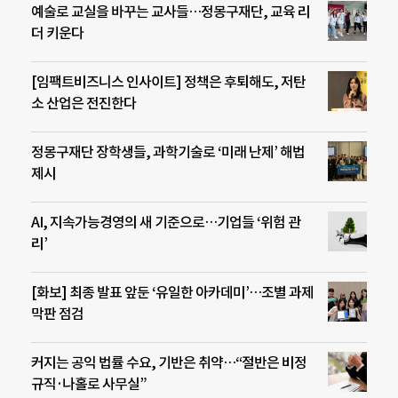
예술로 교실을 바꾸는 교사들…정몽구재단, 교육 리
더 키운다
[임팩트비즈니스 인사이트] 정책은 후퇴해도, 저탄
소 산업은 전진한다
정몽구재단 장학생들, 과학기술로 ‘미래 난제’ 해법
제시
AI, 지속가능경영의 새 기준으로…기업들 ‘위험 관
리’
[화보] 최종 발표 앞둔 ‘유일한 아카데미’…조별 과제
막판 점검
커지는 공익 법률 수요, 기반은 취약…“절반은 비정
규직·나홀로 사무실”