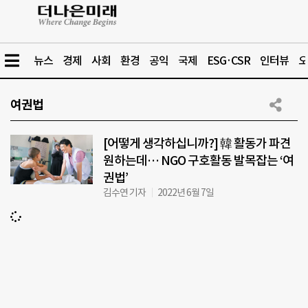
뉴스
경제
사회
환경
공익
국제
ESG·CSR
인터뷰
오
여권법
[어떻게 생각하십니까?] 韓 활동가 파견
원하는데… NGO 구호활동 발목잡는 ‘여
권법’
김수연 기자
2022년 6월 7일