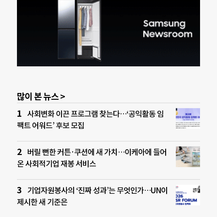
많이 본 뉴스 >
사회변화 이끈 프로그램 찾는다…‘공익활동 임
팩트 어워드’ 후보 모집
버릴 뻔한 커튼·쿠션에 새 가치…이케아에 들어
온 사회적기업 재봉 서비스
기업자원봉사의 ‘진짜 성과’는 무엇인가…UN이
제시한 새 기준은