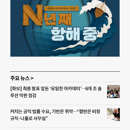
주요 뉴스 >
[화보] 최종 발표 앞둔 ‘유일한 아카데미’…6개 조 솔
루션 막판 점검
커지는 공익 법률 수요, 기반은 취약…“절반은 비정
규직·나홀로 사무실”