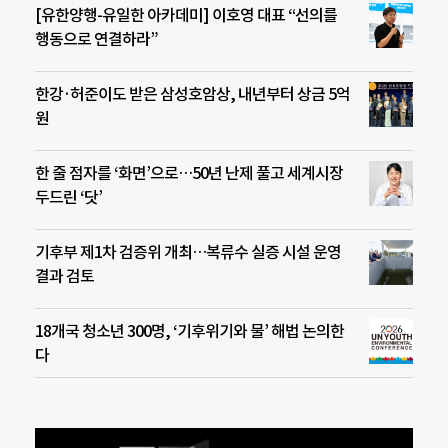
[유한양행-유일한 아카데미] 이호영 대표 “선의를
행동으로 연결하라”
한강·허준이도 받은 삼성호암상, 내년부터 상금 5억
원
한 줄 점자를 ‘화면’으로…50년 난제 풀고 세계시장
두드린 ‘닷’
기후부 제1차 검증위 개최…복류수 실증 시설 운영
결과 검토
18개국 청소년 300명, ‘기후위기와 물’ 해법 논의한
다