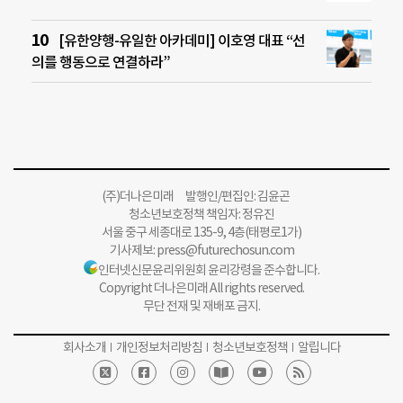
[유한양행-유일한 아카데미] 이호영 대표 “선
의를 행동으로 연결하라”
(주)더나은미래 발행인/편집인: 김윤곤
청소년보호정책 책임자: 정유진
서울 중구 세종대로 135-9, 4층(태평로1가)
기사제보:
press@futurechosun.com
인터넷신문윤리위원회 윤리강령을 준수합니다.
Copyright 더나은미래 All rights reserved.
무단 전재 및 재배포 금지.
회사소개
개인정보처리방침
청소년보호정책
알립니다