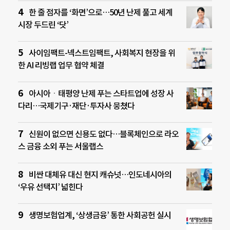
한 줄 점자를 ‘화면’으로…50년 난제 풀고 세계
시장 두드린 ‘닷’
사이임팩트-넥스트임팩트, 사회복지 현장을 위
한 AI 리빙랩 업무 협약 체결
아시아ㆍ태평양 난제 푸는 스타트업에 성장 사
다리…국제기구·재단·투자사 뭉쳤다
신원이 없으면 신용도 없다…블록체인으로 라오
스 금융 소외 푸는 서울랩스
비싼 대체유 대신 현지 캐슈넛…인도네시아의
‘우유 선택지’ 넓힌다
생명보험업계, ‘상생금융’ 통한 사회공헌 실시