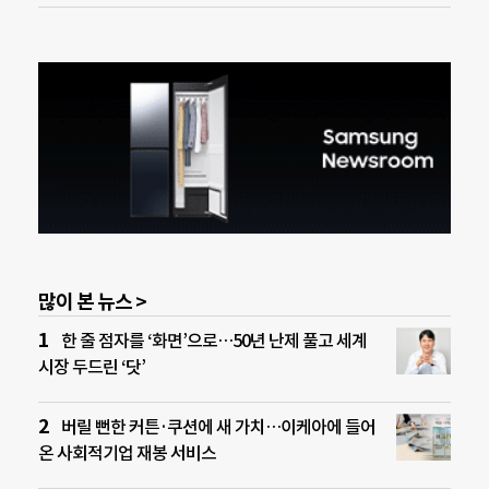
많이 본 뉴스 >
한 줄 점자를 ‘화면’으로…50년 난제 풀고 세계
시장 두드린 ‘닷’
버릴 뻔한 커튼·쿠션에 새 가치…이케아에 들어
온 사회적기업 재봉 서비스