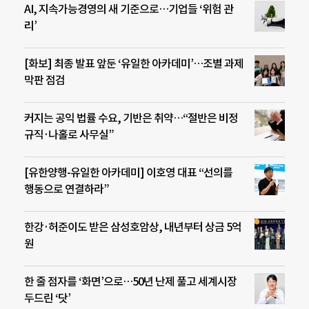
AI, 지속가능경영의 새 기준으로…기업들 ‘위험 관
리’
[화보] 최종 발표 앞둔 ‘유일한 아카데미’…조별 과제
막판 점검
커지는 공익 법률 수요, 기반은 취약…“절반은 비정
규직·나홀로 사무실”
[유한양행-유일한 아카데미] 이호영 대표 “선의를
행동으로 연결하라”
한강·허준이도 받은 삼성호암상, 내년부터 상금 5억
원
한 줄 점자를 ‘화면’으로…50년 난제 풀고 세계시장
두드린 ‘닷’