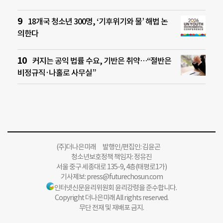
18개국 청소년 300명, ‘기후위기와 물’ 해법 논
의한다
커지는 공익 법률 수요, 기반은 취약…“절반은
비정규직·나홀로 사무실”
(주)더나은미래 발행인/편집인: 김윤곤
청소년보호정책 책임자: 정유진
서울 중구 세종대로 135-9, 4층(태평로1가)
기사제보:
press@futurechosun.com
인터넷신문윤리위원회 윤리강령을 준수합니다.
Copyright 더나은미래 All rights reserved.
무단 전재 및 재배포 금지.