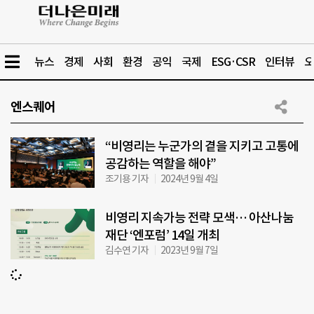
뉴스
경제
사회
환경
공익
국제
ESG·CSR
인터뷰
오
엔스퀘어
“비영리는 누군가의 곁을 지키고 고통에
공감하는 역할을 해야”
조기용 기자
2024년 9월 4일
비영리 지속가능 전략 모색… 아산나눔
재단 ‘엔포럼’ 14일 개최
김수연 기자
2023년 9월 7일