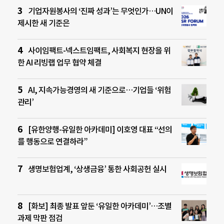
기업자원봉사의 ‘진짜 성과’는 무엇인가…UN이
제시한 새 기준은
사이임팩트-넥스트임팩트, 사회복지 현장을 위
한 AI 리빙랩 업무 협약 체결
AI, 지속가능경영의 새 기준으로…기업들 ‘위험
관리’
[유한양행-유일한 아카데미] 이호영 대표 “선의
를 행동으로 연결하라”
생명보험업계, ‘상생금융’ 통한 사회공헌 실시
[화보] 최종 발표 앞둔 ‘유일한 아카데미’…조별
과제 막판 점검