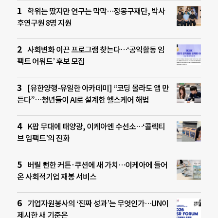
학위는 땄지만 연구는 막막…정몽구재단, 박사
후연구원 8명 지원
사회변화 이끈 프로그램 찾는다…‘공익활동 임
팩트 어워드’ 후보 모집
[유한양행-유일한 아카데미] “코딩 몰라도 앱 만
든다”…청년들이 AI로 설계한 헬스케어 해법
K팝 무대에 태양광, 이케아엔 수선소…‘콜렉티
브 임팩트’의 진화
버릴 뻔한 커튼·쿠션에 새 가치…이케아에 들어
온 사회적기업 재봉 서비스
기업자원봉사의 ‘진짜 성과’는 무엇인가…UN이
제시한 새 기준은