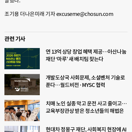
말했다.
조기용 더나은미래 기자 excuseme@chosun.com
관련 기사
연 13억 상당 창업 혜택 제공…아산나눔
재단 ‘마루’ 새 배치팀 찾는다
개발도상국 사회문제, 소셜벤처 기술로
푼다…월드비전·MYSC 협력
치매 노인 실종 막고 운전 사고 줄이고…
교육부장관상 받은 청소년들의 해법은
현대차 정몽구 재단, 사회복지 현장에 AI