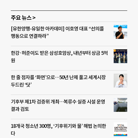
주요 뉴스 >
[유한양행-유일한 아카데미] 이호영 대표 “선의를
행동으로 연결하라”
한강·허준이도 받은 삼성호암상, 내년부터 상금 5억
원
한 줄 점자를 ‘화면’으로…50년 난제 풀고 세계시장
두드린 ‘닷’
기후부 제1차 검증위 개최…복류수 실증 시설 운영
결과 검토
18개국 청소년 300명, ‘기후위기와 물’ 해법 논의한
다