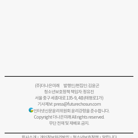
(주)더나은미래 발행인/편집인: 김윤곤
청소년보호정책 책임자: 정유진
서울 중구 세종대로 135-9, 4층(태평로1가)
기사제보:
press@futurechosun.com
인터넷신문윤리위원회 윤리강령을 준수합니다.
Copyright 더나은미래 All rights reserved.
무단 전재 및 재배포 금지.
회사소개
개인정보처리방침
청소년보호정책
알립니다