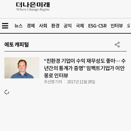
뉴스
경제
사회
환경
공익
국제
ESG·CSR
인터뷰
오
에토 캐피털
“친환경 기업이 수익 재무성도 좋아… 수
년간의 통계가 증명” 임팩트기업가 이안
몽로 인터뷰
주선영 기자
2017년 11월 28일