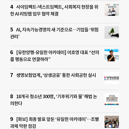
사이임팩트-넥스트임팩트, 사회복지 현장을 위
한 AI 리빙랩 업무 협약 체결
AI, 지속가능경영의 새 기준으로…기업들 ‘위험
관리’
[유한양행-유일한 아카데미] 이호영 대표 “선의
를 행동으로 연결하라”
생명보험업계, ‘상생금융’ 통한 사회공헌 실시
18개국 청소년 300명, ‘기후위기와 물’ 해법 논
의한다
[화보] 최종 발표 앞둔 ‘유일한 아카데미’…조별
과제 막판 점검