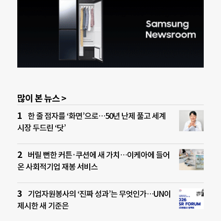
많이 본 뉴스 >
한 줄 점자를 ‘화면’으로…50년 난제 풀고 세계
시장 두드린 ‘닷’
버릴 뻔한 커튼·쿠션에 새 가치…이케아에 들어
온 사회적기업 재봉 서비스
기업자원봉사의 ‘진짜 성과’는 무엇인가…UN이
제시한 새 기준은