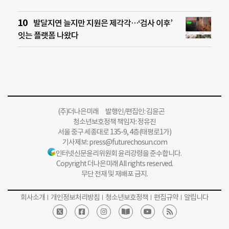
발달지연 늘지만 지원은 제각각…‘검사 이후’
잇는 플랫폼 나왔다
(주)더나은미래 발행인/편집인: 김윤곤
청소년보호정책 책임자: 정유진
서울 중구 세종대로 135-9, 4층(태평로1가)
기사제보:
press@futurechosun.com
인터넷신문윤리위원회 윤리강령을 준수합니다.
Copyright 더나은미래 All rights reserved.
무단 전재 및 재배포 금지.
회사소개
개인정보처리방침
청소년보호정책
편집규약
알립니다