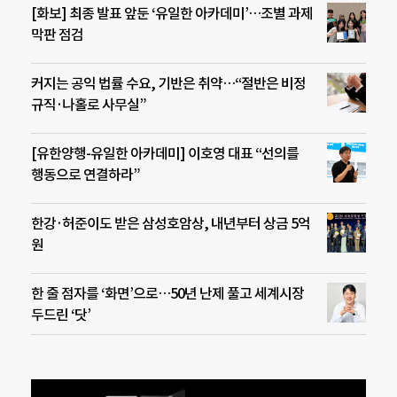
[화보] 최종 발표 앞둔 ‘유일한 아카데미’…조별 과제
막판 점검
커지는 공익 법률 수요, 기반은 취약…“절반은 비정
규직·나홀로 사무실”
[유한양행-유일한 아카데미] 이호영 대표 “선의를
행동으로 연결하라”
한강·허준이도 받은 삼성호암상, 내년부터 상금 5억
원
한 줄 점자를 ‘화면’으로…50년 난제 풀고 세계시장
두드린 ‘닷’