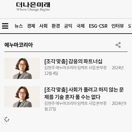
뉴스
경제
사회
환경
공익
국제
ESG·CSR
인터뷰
오
에누마코리아
[조각 맞춤] 감응의 파트너십
김현주 에누마코리아 임팩트 사업 본부장
2024년
12월 4일
[조각 맞춤] 사회가 풀려고 하지 않는 문
제를 기술 혼자 풀 수는 없다
김현주 에누마코리아 임팩트 사업 본부장
2024년 9
월 27일