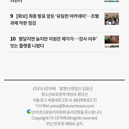
의한다
[화보] 최종 발표 앞둔 ‘유일한 아카데미’…조별
과제 막판 점검
발달지연 늘지만 지원은 제각각…‘검사 이후’
잇는 플랫폼 나왔다
(주)더나은미래 발행인/편집인: 김윤곤
청소년보호정책 책임자: 정유진
서울 중구 세종대로 135-9, 4층(태평로1가)
기사제보:
press@futurechosun.com
인터넷신문윤리위원회 윤리강령을 준수합니다.
Copyright 더나은미래 All rights reserved.
무단 전재 및 재배포 금지.