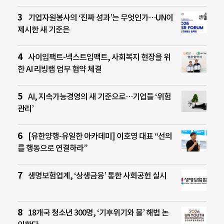
기업자원봉사의 ‘진짜 성과’는 무엇인가…UN이
제시한 새 기준은
사이임팩트-넥스트임팩트, 사회복지 현장을 위
한 AI 리빙랩 업무 협약 체결
AI, 지속가능경영의 새 기준으로…기업들 ‘위험
관리’
[유한양행-유일한 아카데미] 이호영 대표 “선의
를 행동으로 연결하라”
생명보험업계, ‘상생금융’ 통한 사회공헌 실시
18개국 청소년 300명, ‘기후위기와 물’ 해법 논