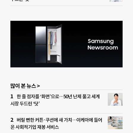
많이 본 뉴스 >
한 줄 점자를 ‘화면’으로…50년 난제 풀고 세계
시장 두드린 ‘닷’
버릴 뻔한 커튼·쿠션에 새 가치…이케아에 들어
온 사회적기업 재봉 서비스