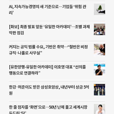
AI, 지속가능경영의 새 기준으로…기업들 ‘위험 관
리’
[화보] 최종 발표 앞둔 ‘유일한 아카데미’…조별 과제
막판 점검
커지는 공익 법률 수요, 기반은 취약…“절반은 비정
규직·나홀로 사무실”
[유한양행-유일한 아카데미] 이호영 대표 “선의를
행동으로 연결하라”
한강·허준이도 받은 삼성호암상, 내년부터 상금 5억
원
한 줄 점자를 ‘화면’으로…50년 난제 풀고 세계시장
두드린 ‘닷’