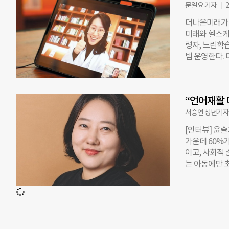
한 ‘체인지메
문일요 기자
2
관심이 있는 5
더나은미래가 
제로 기조연설
미래와 헬스케
달 지연 아동 
령자, 느린학습
년 2월에 설
범 운영한다.
자를 온라인으
구축에 관한 
근 경쟁력을 높
로 제공하고,
부터 학습 계
츠를 제작한다
연세대 사회학
“언어재활 
프 ▲인터뷰·
‘AI에 숨겨진
릭하면 기사 
서승연 청년기자
나온다. 본문을
[인터뷰] 윤슬
‘내용 재구성해
가운데 60%
는 결과 화면에
이고, 사회적
대상은 의사소
는 아동에만 
기사를 통해 
적인 대면치료
언어 홈페이지(h
자와 성인 전
있다. 윤슬기
대1 원격 언
는 매년 증가
치료기관이 아
이에 맞는 교
집중하고 있기