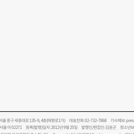
울 중구 세종대로 135-9, 4층(태평로1가) 대표전화: 02-732-7868 기사제보:
pre
울 아 02271 등록(발행)일자: 2012년 9월 25일 발행인/편집인: 김윤곤 청소년