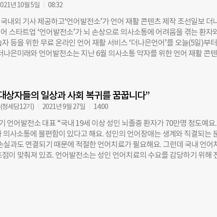
이커 컨퍼런스’의 마지막 컨퍼런스다. 행사에는 사회 다양성 및 포용적 시각
021년 10월 5일
08:32
0여 명이 참석했다. 이날 ‘AI가 포용하는 미래:의사소통 장애와 언어재활’을
국내외 기사 제공하고‘언어발전소’가 언어 재활 콘텐츠 제작 조선일보 더
을 맡은 윤슬기 언어발전소 대표는 “미래 AI 기술은 중증 의사소통 장애인,
어 스타트업 ‘언어발전소’가 뇌 손상으로 의사소통에 어려움을 겪는 환자와
등 의사소통 약자와 치료사, 보호자도 포용할 수 있어야 한다”고 강조했다. 2
자 등을 위한 무료 온라인 언어 재활 서비스 ‘더나은언어’를 오늘(5일)부터
립된 언어발전소는 ‘비대면 언어 재활 플랫폼’으로, 전국에 있는 언어재활사
 더나은미래와 언어발전소는 지난 6월 의사소통 약자를 위한 언어 재활 콘
로 연결해 언어재활 접근성이 낮은 의료 시스템을 보완한다. 언어발전소는
업무협약을 체결했다. 더나은미래가 국내외 공익 이슈를 담은 기사 원문을 
이기 위해 AI 기술 연구를 진행 중이다. 윤 대표에 따르면, AI 기술은 발음 
 원격 언어 재활 플랫폼을 운영하는 언어발전소가 기사를 가공해 언어 교육
획 수립을 비롯해 재활 수행 결과를 분석하는 데까지 활용될 수 있다. 다음
는 내용의 협약이다. 이번 더나은언어 베타 버전은 ▲사회·경제 ▲문화·
과 박사과정에 재학중인 송예리씨가 진행을 맡아 신혜린 고려대학교 교수
대상자들의 일상과 사회 복귀를 꿈꿉니다”
대화문 등 세 분야로 나뉘어 서비스된다. 학습자가 분야별로 탑재된 기사를
 젠더 코드:기술과 문화의 상호작용’을 주제로 이야기를 나눴다.
내용과 함께 언어 이해·표현·인지 등 다양한 영역을 고루 학습할 수 있는 
(청세담12기)
2021년 9월 27일
14:00
 읽고 ‘사실적 정보와 추론적 질문에 답하기’ ‘경험과 생각 정리해 표현하기
기 언어발전소 대표 “국내 19세 이상 성인 뇌졸중 환자가 70만명 정도예요.
 요약하기’ 등에 답하면서 언어 재활 훈련을 할 수 있다. 문제 풀이가 끝난
가 의사소통에 불편함이 있다고 해요. 성인의 언어장애는 생계와 직결되는 
서 정확도, 걸린 시간 등의 수행도와 오답 항목도 확인할 수 있다. 주요 서
 손실과도 연결되기 때문에 적절한 언어치료가 필요해요. 그런데 국내 언어
통 장애 정도가 경미한 성인 환자와 고령자들이다. 이 밖에 경계선지능 청
초점이 맞춰져 있죠. 언어발전소는 성인 언어치료의 수요를 감당하기 위해 
한국어를 학습하고자 하는 다문화 가족이나 유학생도 도움받을 수 있다. 더
 방식이 아닌 비대면으로 전환해 뇌손상으로 의사소통의 어려움을 겪는 
elpspeaking.kr/future)에 가입한 회원은 누구나 무료로 서비스를 이용
문 언어재활사를 원격으로 연결합니다.” 윤슬기 대표가 이끄는 언어발전소는
 언어발전소 대표는 “뇌졸중 등 뇌 손상으로 후천적 의사소통 장애를 앓는 
어재활 플랫폼을 운영하는 소셜벤처다. 언어발전소가 주목한 문제점은 국내
하고 있지만 기존 언어 재활 교재·교구는 아동에 초점이 맞춰져 있고 성인 
동에 초점이 맞춰져 있다는 것이다. 국내 언어치료기관의 90% 이상이 아
육
 때문에 점차 증가하는 성인 언어치료의 수요를 뒷받침할 수 없는 상황이다