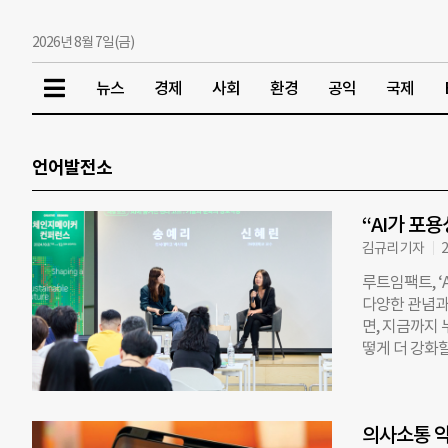
2026년 8월 7일(금)
뉴스
경제
사회
환경
공익
국제
언어발전소
“AI가 포
김규리 기자
2
루트임팩트, ‘
다양한 관념과
면, 지금까지
떻게 더 강화
니다.” (정경
컨퍼런스 ‘AI
가능한 사회로
의사소통 약
조했다. 이번