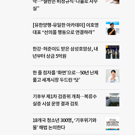
 성
약…“절반은 비정규직·나홀로 사무
 대
실”
개인
가 상
[유한양행-유일한 아카데미] 이호영
어치
대표 “선의를 행동으로 연결하라”
자들이
법인
지지
한강·허준이도 받은 삼성호암상, 내
주,
년부터 상금 5억원
한 줄 점자를 ‘화면’으로…50년 난제
풀고 세계시장 두드린 ‘닷’
기후부 제1차 검증위 개최…복류수
실증 시설 운영 결과 검토
18개국 청소년 300명, ‘기후위기와
물’ 해법 논의한다