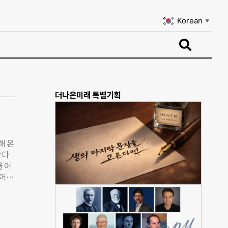
Korean
▼
Korean
▼
더나은미래 특별기획
해 온
는다
을 어
들어집
이커
지속
 강
 개최