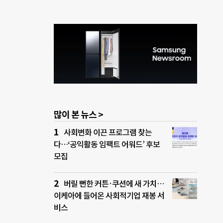
많이 본 뉴스 >
사회변화 이끈 프로그램 찾는
다…‘공익활동 임팩트 어워드’ 후보
모집
버릴 뻔한 커튼·쿠션에 새 가치…
이케아에 들어온 사회적기업 재봉 서
비스