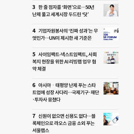
한 줄 점자를 ‘화면’으로…50년
난제 풀고 세계시장 두드린 ‘닷’
기업자원봉사의 ‘진짜 성과’는 무
엇인가…UN이 제시한 새 기준은
사이임팩트-넥스트임팩트, 사회
복지 현장을 위한 AI 리빙랩 업무 협
약 체결
아시아ㆍ태평양 난제 푸는 스타
트업에 성장 사다리…국제기구·재단
·투자사 뭉쳤다
신원이 없으면 신용도 없다…블
록체인으로 라오스 금융 소외 푸는
서울랩스