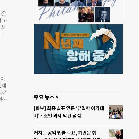
에
 주
나은
 발
 고
020
 시
와 환
텐츠
 최
무료
교정
 콘텐
으로
라이
와
 클
문제가
’
 이
 후에
문제
비스
치료
소년,
주요 뉴스 >
전통
나은
대상
[화보] 최종 발표 앞둔 ‘유일한 아카데
할 수
 1
미’…조별 과제 막판 점검
환자
 언어
눈높
동에
커지는 공익 법률 수요, 기반은 취
. 이