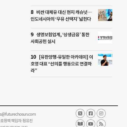
비싼 대체유 대신 현지 캐슈넛…
인도네시아의 ‘우유 선택지’ 넓힌다
생명보험업계, ‘상생금융’ 통한
사회공헌 실시
[유한양행-유일한 아카데미] 이
호영 대표 “선의를 행동으로 연결하
라”
ss@futurechosun.com
보호정책 책임자: 정유진