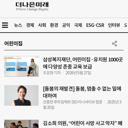
뉴스
경제
사회
환경
공익
국제
ESG·CSR
인터뷰
오
어린이집
삼성복지재단, 어린이집·유치원 1000곳
에 다양성 존중 교육 보급
조유현 기자
2026년 5월 27일
[돌봄의 재발견] 돌봄, 멈출 수 없는 일에
대하여
선종헌 루트임팩트 DEI 이니셔티브 팀장
2025년 3
월 25일
김소희 의원, “어린이 사망 사고 막자” 폐