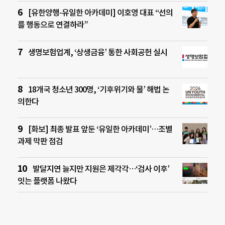
[유한양행-유일한 아카데미] 이호영 대표 “선의
를 행동으로 연결하라”
생명보험업계, ‘상생금융’ 통한 사회공헌 실시
18개국 청소년 300명, ‘기후위기와 물’ 해법 논
의한다
[화보] 최종 발표 앞둔 ‘유일한 아카데미’…조별
과제 막판 점검
발달지연 늘지만 지원은 제각각…‘검사 이후’
잇는 플랫폼 나왔다