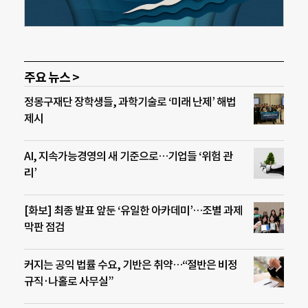
주요 뉴스 >
정몽구재단 장학생들, 과학기술로 ‘미래 난제’ 해법
제시
AI, 지속가능경영의 새 기준으로…기업들 ‘위험 관
리’
[화보] 최종 발표 앞둔 ‘유일한 아카데미’…조별 과제
막판 점검
커지는 공익 법률 수요, 기반은 취약…“절반은 비정
규직·나홀로 사무실”