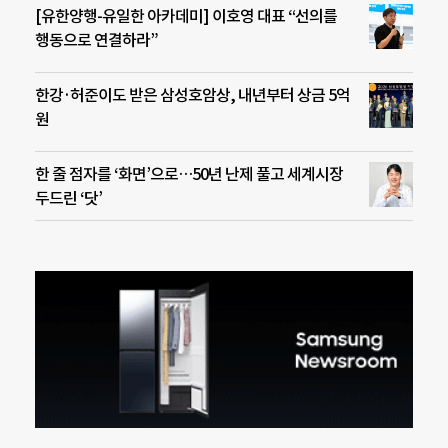
[유한양행-유일한 아카데미] 이호영 대표 “선의를
행동으로 연결하라”
한강·허준이도 받은 삼성호암상, 내년부터 상금 5억
원
한 줄 점자를 ‘화면’으로…50년 난제 풀고 세계시장
두드린 ‘닷’