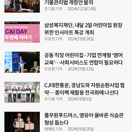
기물관리법 개정안 발의
조기용 기자
2024년 11월 14일
삼성복지재단, 내달 2일 어린이집 원장
위한 인사이트 특강 개최
조유현 기자
2024년 9월 26일
공동 직장 어린이집·기업 연계형 ‘영어
교육’…사회서비스도 연합이 필요하다
조유현 기자
2024년 9월 13일
CJ대한통운, 경남도와 자원순환사업 협
약… 종이팩 재활용 전국화에 나선다
조기용 기자
2024년 8월 6일
풀무원푸드머스, 영유아 올바른 식습관
형성 돕는다
채예빈 기자
2024년 6월 20일