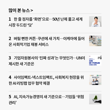
많이 본 뉴스 >
한 줄 점자를 ‘화면’으로…50년 난제 풀고 세계
시장 두드린 ‘닷’
버릴 뻔한 커튼·쿠션에 새 가치…이케아에 들어
온 사회적기업 재봉 서비스
기업자원봉사의 ‘진짜 성과’는 무엇인가…UN이
제시한 새 기준은
사이임팩트-넥스트임팩트, 사회복지 현장을 위
한 AI 리빙랩 업무 협약 체결
AI, 지속가능경영의 새 기준으로…기업들 ‘위험
관리’