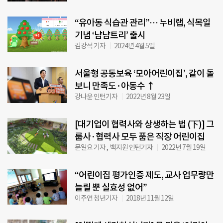
“유아동 식습관 관리”… 누비랩, 식목일
기념 ‘냠냠트리’ 출시
김강석 기자
2024년 4월 5일
서울형 공동보육 ‘모아어린이집’, 같이 돌
보니 만족도·아동수 ↑
강나윤 인턴기자
2022년 8월 23일
[대기업이 협력사와 상생하는 법 (下)] 그
룹사·협력사 모두 품은 직장 어린이집
문일요 기자 , 백지원 인턴기자
2022년 7월 19일
“어린이집 평가인증 제도, 교사 업무량만
늘릴 뿐 실효성 없어”
이주연 청년기자
2018년 11월 12일