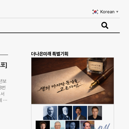
Korean
▼
Korean
▼
더나은미래 특별기획
포]
평년보
8번
 서
 17
부러
하니
보며
오감