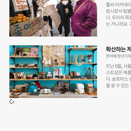
코너가 마련된
풀씨 아카데미
등 세탁 제품
원시장서 팀별
행법상 세정용
다. 우리의 
관리사’라는 
는 거니까요. 
필할 수 있는 
록 이끄는 게 
용 제품을 리
맹상점 공동대
다는 게 그 
문을 연 제로
자 4353명 
확산하는 제
모인 청년들은
불과했다. 지
있는 청년들을
한여혜 청년기자(
미래가 함께 
지난 6월, 
수받고 직접 
스트샵은 제품
스트 관련 교
다. 송포어스 
▲비닐봉지 어
을 살 수 있
왔다. 활동가
지역 주민들이 
게 생겨나는 
지 3개월이 안
해칠 뿐 아니
다. 오프라인
초를 먹는 게
지면서 제로웨
문을 연 이후
대표적이다. 
로웨이스트 방