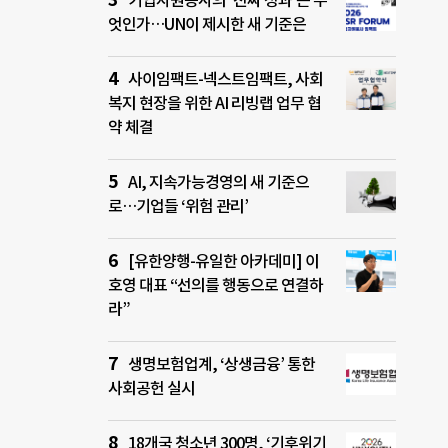
기업자원봉사의 ‘진짜 성과’는 무
엇인가…UN이 제시한 새 기준은
사이임팩트-넥스트임팩트, 사회
복지 현장을 위한 AI 리빙랩 업무 협
약 체결
AI, 지속가능경영의 새 기준으
로…기업들 ‘위험 관리’
[유한양행-유일한 아카데미] 이
호영 대표 “선의를 행동으로 연결하
라”
생명보험업계, ‘상생금융’ 통한
사회공헌 실시
18개국 청소년 300명, ‘기후위기