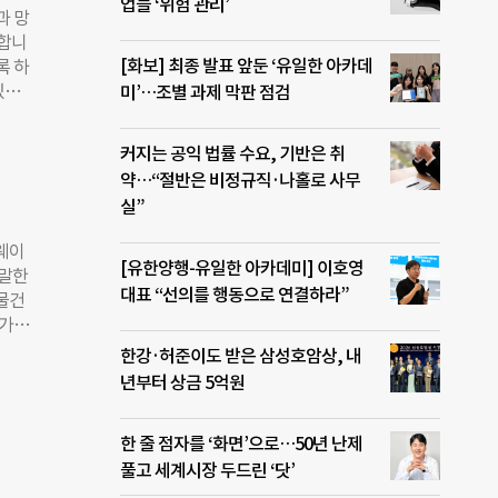
연제
업들 ‘위험 관리’
과 망
. 현
요합니
 조제
[화보] 최종 발표 앞둔 ‘유일한 아카데
록 하
 리
있도
미’…조별 과제 막판 점검
세정
숙 알
 어렵
에
응시
커지는 공익 법률 수요, 기반은 취
페에
%에
약…“절반은 비정규직·나홀로 사무
심이
실”
더나은
 전
로웨이
웨이
[유한양행-유일한 아카데미] 이호영
 말한
니터링
대표 “선의를 행동으로 연결하라”
 물건
 도
나가던
흔하
 연
한강·허준이도 받은 삼성호암상, 내
관을
고 있
년부터 상금 5억원
시 꽁
 많아
6년에
한 줄 점자를 ‘화면’으로…50년 난제
 등이
풀고 세계시장 두드린 ‘닷’
 제
표적이