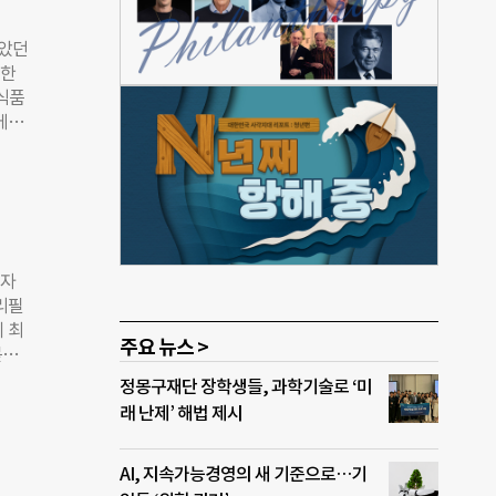
일부터
 ◇
막았던
 물
득한
군가는
식품
 바
에서
품으
판매할
 샀는
새로운
필 스
 대상
. 매
훈련
 자
화장
리필
플라스
 최
 스테
주요 뉴스 >
묻는
면 맞
 없기
정몽구재단 장학생들, 과학기술로 ‘미
도
소화
래 난제’ 해법 제시
조제관
 90
 리
매할
이션
AI, 지속가능경영의 새 기준으로…기
션’