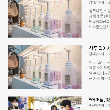
으로 체험할 수
김지강 기자
2
21일까지 이틀
샴푸나 린스 
“이 옷은요…
규제가 풀린다
물교환 부스였다
맞춤형화장품 
손에 들고 이리
의약품안전처에
꾸는 자리였다
자격증을 보유
로 교환할 수 
수 있도록 허
지, 몇 번 입
제품이나 서비
샴푸 덜어서
테이션이 규제
은 알맹상점 망
김지강 기자
2
장에는 맞춤형
‘리필 스테이
을 받은 직원이
격증 소지자만
품 4종을 원
할 수 있나요
틱 포장재 사
근 자주 하는
이션은 플라스
손님들이 많지만
춤형화장품 조
때문이다. 제
리필 스테이션
한 제품만 판매
리사 자격시험’
“어머님, 
곳이 넘는 제
필 전문 업소
뿐 아니라 곡물
박선하 기자
2
운영에 별도의