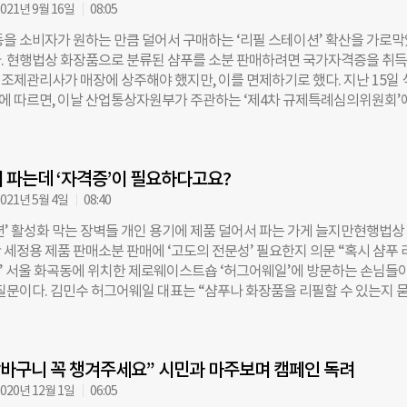
 있는 프로그램이 촘촘히 배치돼 ‘공익’을 낯설지 않게 풀어냈다. 6월 20
021년 9월 16일
08:05
간 열린 ‘2025 서울 공익활동 박람회’ 현장에는 시민 2300여 명이 몰렸다.
등을 소비자가 원하는 만큼 덜어서 구매하는 ‘리필 스테이션’ 확산을 가로
엄마한테 받은 건데요” 입구에 들어서자마자 마주친 건 ‘다시입다연구소’의
. 현행법상 화장품으로 분류된 샴푸를 소분 판매하려면 국가자격증을 취
. 이름도 눈에 띄었다. ‘21% 파티’. 사람들은 옷을 조심스레 꺼내고, 누
조제관리사가 매장에 상주해야 했지만, 이를 면제하기로 했다. 지난 15일 
저리 살폈다. 사놓고 입지 않은 옷의 비율 21%. 그 옷들을 다른 이와 1:1로
 따르면, 이날 산업통상자원부가 주관하는 ‘제4차 규제특례심의위원회’
. 1인당 최대 3개의 옷이나 패션잡화를 가져오면 동일 수량만큼 원하는 물
한 맞춤형화장품 조제관리사 없이도 리필 스테이션에서 화장품을 소분 
있다. 옷에는 태그가 달려 있었다. 가격표 대신 사연이 적혀 있었다. 누가, 왜
용하는 규제 실증특례(규제 샌드박스) 사업이 승인됐다. 규제 샌드박스는 
었는지, 왜 안 입게 되었는지, 그리고 다음 주인을 위한 덕담까지. 태그
스의 출시와 확산을 위해 기존 규제를 일정기간 유예·면제하는 제도다. 리
 파는데 ‘자격증’이 필요하다고요?
 샌드박스 문턱을 넘으면서 앞으로 2년간 시범사업이 진행된다. 시범사업
원점·서울역점, 보탬상점, 카페이공, 이니스프리 직영점 3곳 등 총 7곳이다
021년 5월 4일
08:40
화장품 조제관리사 대신 대한화장품협회가 진행하는 화장품 관리 교육·
션’ 활성화 막는 장벽들 개인 용기에 제품 덜어서 파는 가게 늘지만현행법상
 배치된다. 소비자들은 샴푸, 린스, 바디클렌져, 액체비누 등 인체 세정용 
 세정용 제품 판매소분 판매에 ‘고도의 전문성’ 필요한지 의문 “혹시 샴푸 
하는 만큼의 양만 구입할 수 있다. 식약처는 “화장품 리필 문화가 확산으로 
?” 서울 화곡동에 위치한 제로웨이스트숍 ‘허그어웨일’에 방문하는 손님들이
용이 줄어들면 탄소중립 실현에도 기여할 것으로 기대한다”고 밝혔다. 리필
 질문이다. 김민수 허그어웨일 대표는 “샴푸나 화장품을 리필할 수 있는지 
틱 감축의 대안 중 하나로 꼽힌다. 하지만 샴푸나 린스 등을 소분 판매하려
 매번 돌려보낼 수밖에 없다”고 했다. 샴푸를 덜어서 팔 수 있는 ‘자격’이
제관리사가 상주해야 하고, 자격증 취득도 쉽지 않아 제로웨이스트숍에서
로웨이스트숍은 플라스틱 포장재 등 유통 과정에서 발생하는 쓰레기를 최
 운영에 어려움을 겪어왔다. 특히 지난 3월 치러진 ‘제3회 맞춤형화장품 
하는 가게다. 2016년 서울 성수동에 생긴 ‘더피커’를 시작으로 현재 전국에
의 합격률은 7.2%에 그쳤다. 식약처에 따르면, 지난 9월10일 기준 전국에
장바구니 꼭 챙겨주세요” 시민과 마주보며 캠페인 독려
로웨이스트숍이 운영되고 있다. 고체 비누, 고체 치약 등 친환경 제품을 판
는 13개에 불과하다. 고금숙 알맹상점 공동대표는 “유럽에서는 리필 스테
과 차, 세제 등을 고객이 가져온 그릇이나 병에 덜어 판매하는 ‘리필 스테이
020년 12월 1일
06:05
 규제를 두지 않기 때문에 이미 활성화됐다”면서 “국내에도