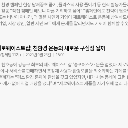
 곳도 있다. 허그어웨일도 리필 스테이션을 운영하고 있지만 세제, 섬유유
 환경 캠페인 현장 담배꽁초 줍기, 플라스틱 사용 줄이기 등 현직 활동가들
만 리필해주고 샴푸와 보디워시 같은 세정용 제품은 리필해주지 못하고 있다
 활동 “직접 캠페인 해보니 다른 기획하고 싶어” “캠페인에도 전략이 필
 제품은 ‘화장품’에 해당해 개인 용기에 덜어서 판매하려면 ‘맞춤형화장품
목표는 비난이 아니라, 더 많은 시민과 기업이 제로웨이스트 운동에 참여하도
자격증 소지자가 가게에 상주해야 하기 때문이다. 전국적으로 세정용 제품을
기업, 시장 상인, 일반 시민 모두에게 문제를 알리면서도 기꺼이 함께할 수 
가게는 10곳 정도 밖에 안 되는 것으로 추정된다. 자격증 소지자를 고용해 
활동가의 역할입니다.” 지난달 20일 서울 망원동 망원시장 내 한 카페. 고금
필하기에는 영세한 곳이 많고, 대표가 직접 자격증을 따기에는 시험이 너무
표의 이야기에 청년들의 눈이 반짝였다. 알맹상점은 지난 6월 서울 망원동
이유다. 지난 3월 시행된 ‘제3회 맞춤형화장품 조제관리사 자격시험’에서는 
웨이스트숍이다. 샴푸·커피 등을 모두 포장재 없이 판매하고 있다. 이날 카
가운데 314명이 합격해 7.2%의 합격률을 기록했다. 2회 시험 합격률도 10.1
로웨이스트샵, 친환경 운동의 새로운 구심점 될까
 ‘풀씨 아카데미’ 3기 수강생들이다. 풀씨 아카데미는 환경문제 해결에 관
난해 10월에는 청와대 국민청원에 이 시험이
 공익 활동가로 양성하는 프로그램으로 재단법인 숲과나눔과 조선일보 
청세담 11기)
2020년 9월 23일
15:00
운영한다. 이날 수업은 청년들이 현장 활동가들에게 캠페인의 경험과 방법을
서울 천호동에 강동구 최초의 제로웨이스트샵 ‘송포어스’가 문을 열었다. 제
캠페인을 진행해보는 시간이었다. 현장에 모인 풀씨 수강생 20여 명은 제로
이나 서비스를 판매하면서 포장재 사용과 환경오염을 최소화하는 가게를
육을 들은 뒤 세 팀으로 나뉘어 각각 ▲담배꽁초 줍기 ▲유색 스티로폼 모
관계자는 “평소 환경 문제에 관심을 갖고 있었지만, 내가 사는 동네에 그런
택을 진행했다. 알맹상점 활동가들이 멘토로 참여해 캠페인 기획과 진행을
는 가게가 없어 직접 매장을 냈다”며 “제로웨이스트 제품을 사기 위해 멀리 
들에게 환경 캠페인의 ‘꿀팁’을 배우다 고금숙 대표는 “망원시장에서 가장 
‘우리 동네에 이런 가게가 생기니 아주 좋다’며 자주 찾는다”고 했다. 문을
환경 관련 문제를 오늘 캠페인의 주제로 택했다”고 말했다. “담배꽁초는 미
 되는 신생 가게지만, 환경 문제에 관심 있는 동네 주민들의 발길이 이어지
라 하수구를 거쳐 바다로 흘러가고, 이를 물고기가 삼켜 결국에는 사람이 다
 제로웨이스트샵은 동네 환경 운동 거점 환경 문제에 관심을 갖는 사람들이
 됩니다. 유색 스티로폼의 경우 재활용이 안 되는데도 고기나 회를 담으면
이스트샵이 확산하고 있다. 국내 최초의 제로웨이스트샵 ‘더피커’가 201
 송포어스(강동구)·알맹상점(마포구)·지구샵(동작구)·디어얼스(서대문구)
제로웨이스트 제품만 판매하는 가게도 있지만, 커피나 디저트를 판매하면서
식을 지켜나가는 곳도 있다. 서울 연희동에 있는 카페 ‘보틀팩토리’가 대