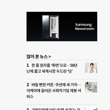
페다.
만의
인
 오프
할도
곳이
 등
많이 본 뉴스 >
한 줄 점자를 ‘화면’으로…50년
난제 풀고 세계시장 두드린 ‘닷’
버릴 뻔한 커튼·쿠션에 새 가치…
이케아에 들어온 사회적기업 재봉 서
비스