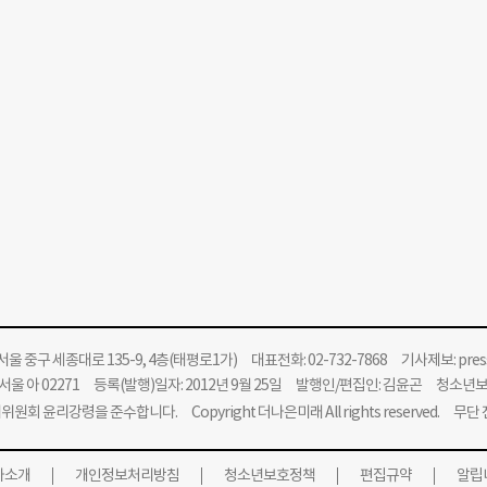
울 중구 세종대로 135-9, 4층(태평로1가) 대표전화: 02-732-7868 기사제보:
pre
울 아 02271 등록(발행)일자: 2012년 9월 25일 발행인/편집인: 김윤곤 청소년
위원회 윤리강령을 준수합니다.
Copyright 더나은미래 All rights reserved. 무
사소개
개인정보처리방침
청소년보호정책
편집규약
알립