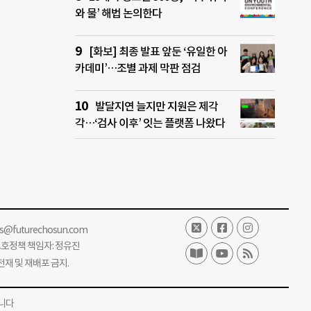
와 물’ 해법 논의한다
[화보] 최종 발표 앞둔 ‘유일한 아
카데미’…조별 과제 막판 점검
발달지연 늘지만 지원은 제각
각…‘검사 이후’ 잇는 플랫폼 나왔다
ss@futurechosun.com
보호정책 책임자: 정유진
단 전재 및 재배포 금지.
니다