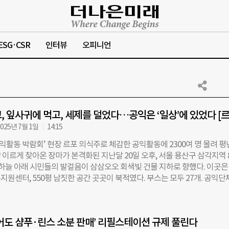
ESG·CSR
인터뷰
오피니언
, 잎사귀에 먹고, 세제를 덜었다…공익은 ‘일상’에 있었다 [르
025년 7월 1일
14:15
 공익활동 박람회’ 현장 르포 의식주로 체감한 공익활동에 2300여 명 몰려 
 이르게 찾아온 장마가 본격화된 지난달 20일 오후, 서울 용산구 삼각지역 
린 하늘 아래 시민들의 발걸음이 삼삼오오 회색빛 건물 지하로 향했다. 이곳은
원센터, 550평 남짓한 공간 곳곳이 북적였다. 부스는 모두 27개. 공익단체
식으로 준비한 작은 세계들이 그 안에서 숨을 쉬고 있었다. “SNS 보고 일
요. 평소 공익 활동에 관심이 많아서요. 단순히 보는 게 아니라 직접 체험
” 60대 시민 A씨는 서울시 공익활동지원센터 내에 설치된 박람회장을 둘러
어도 샴푸·린스 소분 판매’ 리필스테이션 규제 풀린다
 박람회 표어는 ‘나만의 공익활동 보물찾기 in 삼각지’. 실제 행사장에는 