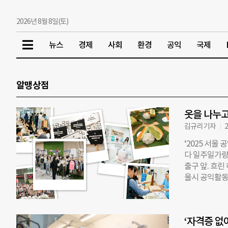
2026년 8월 8일(토)
뉴스
경제
사회
환경
공익
국제
알맹상점
옷을 나누고
김규리 기자
2
‘2025 서울
다 일주일가량
출구 앞. 흐
울시 공익활동지
곳이 각자의 방
인천에서 왔어
더 와닿네요.
‘자격증 없
이렇게 말했다.