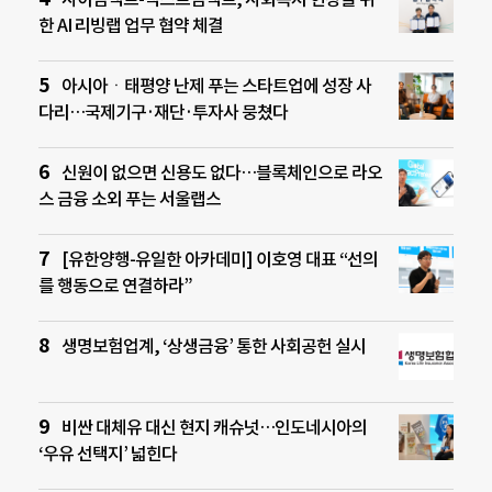
한 AI 리빙랩 업무 협약 체결
아시아ㆍ태평양 난제 푸는 스타트업에 성장 사
다리…국제기구·재단·투자사 뭉쳤다
신원이 없으면 신용도 없다…블록체인으로 라오
스 금융 소외 푸는 서울랩스
[유한양행-유일한 아카데미] 이호영 대표 “선의
를 행동으로 연결하라”
생명보험업계, ‘상생금융’ 통한 사회공헌 실시
비싼 대체유 대신 현지 캐슈넛…인도네시아의
‘우유 선택지’ 넓힌다