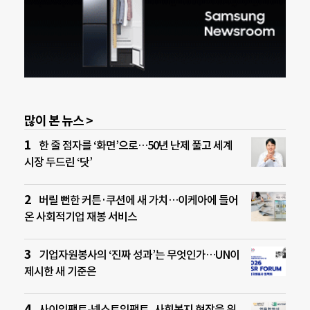
많이 본 뉴스 >
한 줄 점자를 ‘화면’으로…50년 난제 풀고 세계
시장 두드린 ‘닷’
버릴 뻔한 커튼·쿠션에 새 가치…이케아에 들어
온 사회적기업 재봉 서비스
기업자원봉사의 ‘진짜 성과’는 무엇인가…UN이
제시한 새 기준은
사이임팩트-넥스트임팩트, 사회복지 현장을 위