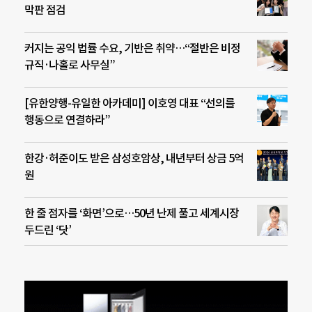
막판 점검
커지는 공익 법률 수요, 기반은 취약…“절반은 비정
규직·나홀로 사무실”
[유한양행-유일한 아카데미] 이호영 대표 “선의를
행동으로 연결하라”
한강·허준이도 받은 삼성호암상, 내년부터 상금 5억
원
한 줄 점자를 ‘화면’으로…50년 난제 풀고 세계시장
두드린 ‘닷’