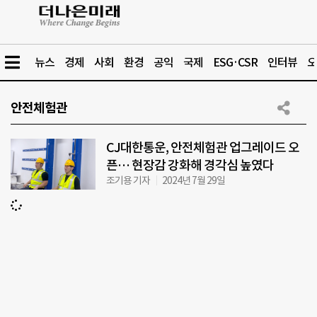
뉴스
경제
사회
환경
공익
국제
ESG·CSR
인터뷰
오
안전체험관
CJ대한통운, 안전체험관 업그레이드 오
픈… 현장감 강화해 경각심 높였다
조기용 기자
2024년 7월 29일