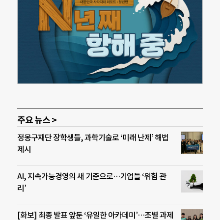
주요 뉴스 >
정몽구재단 장학생들, 과학기술로 ‘미래 난제’ 해법
제시
AI, 지속가능경영의 새 기준으로…기업들 ‘위험 관
리’
[화보] 최종 발표 앞둔 ‘유일한 아카데미’…조별 과제