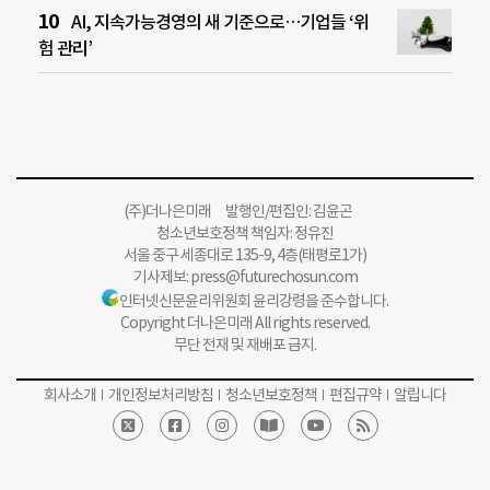
AI, 지속가능경영의 새 기준으로…기업들 ‘위
험 관리’
(주)더나은미래 발행인/편집인: 김윤곤
청소년보호정책 책임자: 정유진
서울 중구 세종대로 135-9, 4층(태평로1가)
기사제보:
press@futurechosun.com
인터넷신문윤리위원회 윤리강령을 준수합니다.
Copyright 더나은미래 All rights reserved.
무단 전재 및 재배포 금지.
회사소개
개인정보처리방침
청소년보호정책
편집규약
알립니다