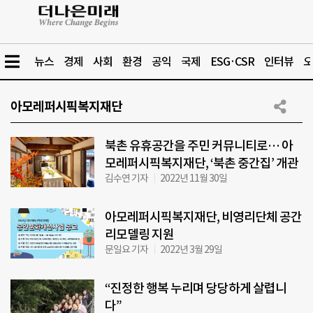
뉴스
경제
사회
환경
공익
국제
ESG·CSR
인터뷰
오
아모레퍼시픽복지재단
북촌 유휴공간을 주민 커뮤니티로… 아
모레퍼시픽복지재단, ‘북촌 중간집’ 개관
김수연 기자
2022년 11월 30일
아모레퍼시픽복지재단, 비영리단체 공간
리모델링 지원
문일요 기자
2022년 3월 29일
“진정한 행복 누리며 당당하게 살렵니
다”