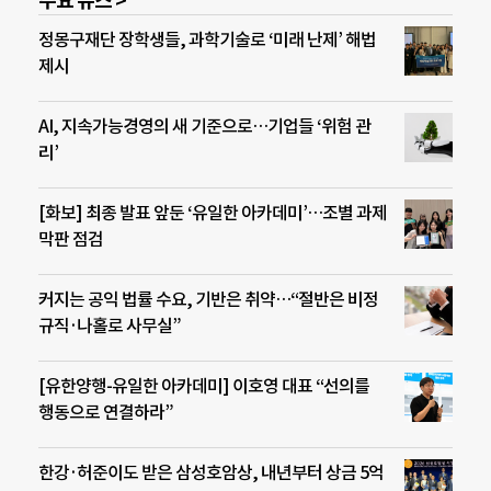
주요 뉴스 >
정몽구재단 장학생들, 과학기술로 ‘미래 난제’ 해법
제시
AI, 지속가능경영의 새 기준으로…기업들 ‘위험 관
리’
[화보] 최종 발표 앞둔 ‘유일한 아카데미’…조별 과제
막판 점검
커지는 공익 법률 수요, 기반은 취약…“절반은 비정
규직·나홀로 사무실”
[유한양행-유일한 아카데미] 이호영 대표 “선의를
행동으로 연결하라”
한강·허준이도 받은 삼성호암상, 내년부터 상금 5억