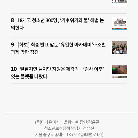
18개국 청소년 300명, ‘기후위기와 물’ 해법 논
의한다
[화보] 최종 발표 앞둔 ‘유일한 아카데미’…조별
과제 막판 점검
발달지연 늘지만 지원은 제각각…‘검사 이후’
잇는 플랫폼 나왔다
(주)더나은미래 발행인/편집인: 김윤곤
청소년보호정책 책임자: 정유진
서울 중구 세종대로 135-9, 4층(태평로1가)