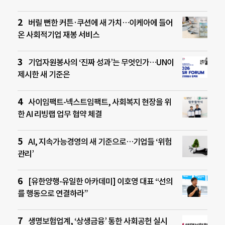
버릴 뻔한 커튼·쿠션에 새 가치…이케아에 들어
온 사회적기업 재봉 서비스
기업자원봉사의 ‘진짜 성과’는 무엇인가…UN이
제시한 새 기준은
사이임팩트-넥스트임팩트, 사회복지 현장을 위
한 AI 리빙랩 업무 협약 체결
AI, 지속가능경영의 새 기준으로…기업들 ‘위험
관리’
[유한양행-유일한 아카데미] 이호영 대표 “선의
를 행동으로 연결하라”
생명보험업계, ‘상생금융’ 통한 사회공헌 실시