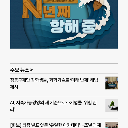
주요 뉴스 >
정몽구재단 장학생들, 과학기술로 ‘미래 난제’ 해법
제시
AI, 지속가능경영의 새 기준으로…기업들 ‘위험 관
리’
[화보] 최종 발표 앞둔 ‘유일한 아카데미’…조별 과제