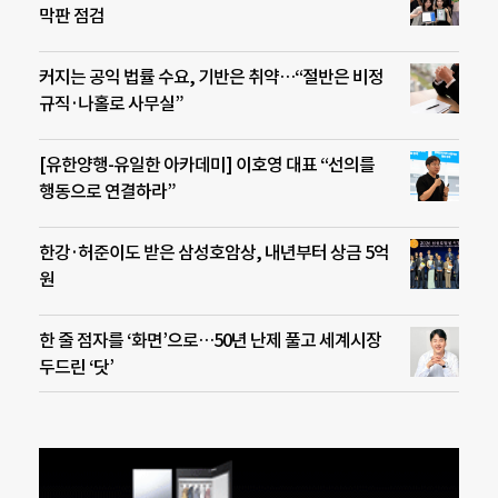
막판 점검
커지는 공익 법률 수요, 기반은 취약…“절반은 비정
규직·나홀로 사무실”
[유한양행-유일한 아카데미] 이호영 대표 “선의를
행동으로 연결하라”
한강·허준이도 받은 삼성호암상, 내년부터 상금 5억
원
한 줄 점자를 ‘화면’으로…50년 난제 풀고 세계시장
두드린 ‘닷’