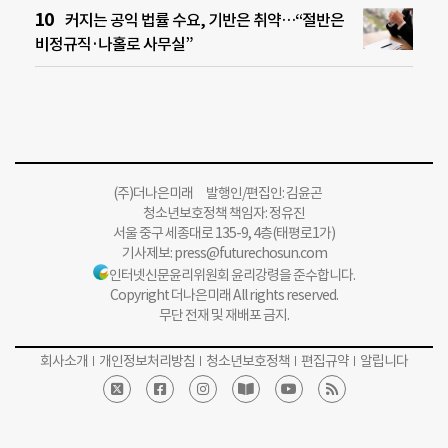
커지는 공익 법률 수요, 기반은 취약…“절반은
비정규직·나홀로 사무실”
(주)더나은미래 발행인/편집인: 김윤곤
청소년보호정책 책임자: 정유진
서울 중구 세종대로 135-9, 4층(태평로1가)
기사제보:
press@futurechosun.com
인터넷신문윤리위원회 윤리강령을 준수합니다.
Copyright 더나은미래 All rights reserved.
무단 전재 및 재배포 금지.
회사소개
개인정보처리방침
청소년보호정책
편집규약
알립니다