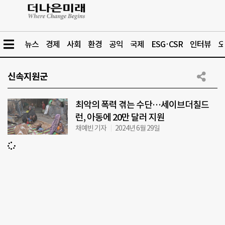
뉴스
경제
사회
환경
공익
국제
ESG·CSR
인터뷰
오
신속지원군
최악의 폭력 겪는 수단…세이브더칠드
런, 아동에 20만 달러 지원
채예빈 기자
2024년 6월 29일