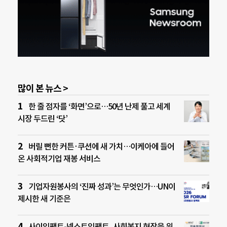
많이 본 뉴스 >
한 줄 점자를 ‘화면’으로…50년 난제 풀고 세계
시장 두드린 ‘닷’
버릴 뻔한 커튼·쿠션에 새 가치…이케아에 들어
온 사회적기업 재봉 서비스
기업자원봉사의 ‘진짜 성과’는 무엇인가…UN이
제시한 새 기준은
사이임팩트-넥스트임팩트, 사회복지 현장을 위