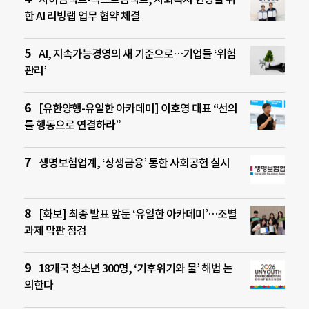
한 AI 리빙랩 업무 협약 체결
AI, 지속가능경영의 새 기준으로…기업들 ‘위험
관리’
[유한양행-유일한 아카데미] 이호영 대표 “선의
를 행동으로 연결하라”
생명보험업계, ‘상생금융’ 통한 사회공헌 실시
[화보] 최종 발표 앞둔 ‘유일한 아카데미’…조별
과제 막판 점검
18개국 청소년 300명, ‘기후위기와 물’ 해법 논
의한다